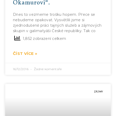
Okamurovi“.
Dnes to vezmeme trošku hopem. Přece se
nebudeme opakovat. Vysvětlili jsme si
zjednodušeně práci tajných služeb a zájmových
skupin v galimatyáši České republiky. Tak co
1,852 zobrazení celkem
ČÍST VÍCE »
16/12/2016
Žádné komentáře
ZÁJMY