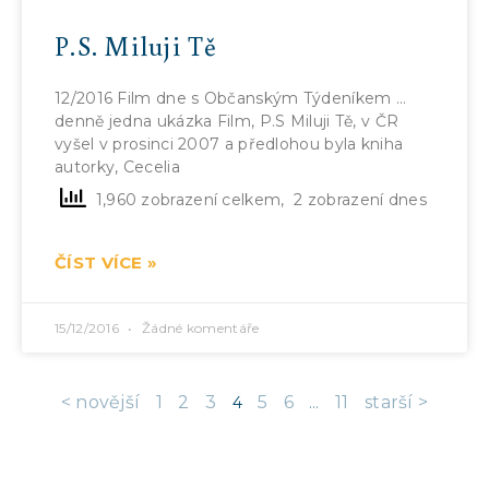
P.S. Miluji Tě
12/2016 Film dne s Občanským Týdeníkem …
denně jedna ukázka Film, P.S Miluji Tě, v ČR
vyšel v prosinci 2007 a předlohou byla kniha
autorky, Cecelia
1,960 zobrazení celkem, 2 zobrazení dnes
ČÍST VÍCE »
15/12/2016
Žádné komentáře
< novější
1
2
3
5
6
11
starší >
4
…