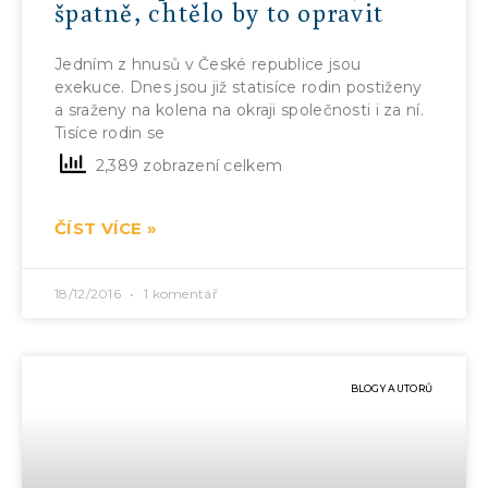
špatně, chtělo by to opravit
Jedním z hnusů v České republice jsou
exekuce. Dnes jsou již statisíce rodin postiženy
a sraženy na kolena na okraji společnosti i za ní.
Tisíce rodin se
2,389 zobrazení celkem
ČÍST VÍCE »
18/12/2016
1 komentář
BLOGY AUTORŮ