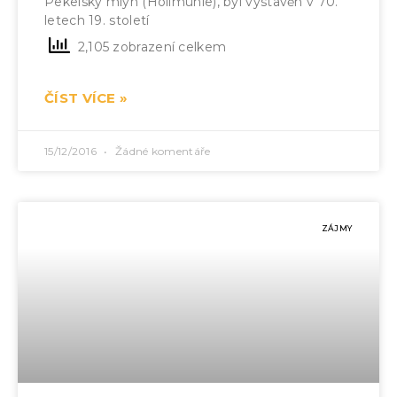
Pekelský mlýn (Höllmühle), byl vystavěn v 70.
letech 19. století
2,105 zobrazení celkem
ČÍST VÍCE »
15/12/2016
Žádné komentáře
ZÁJMY