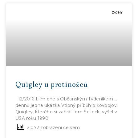
ZÁJMY
Quigley u protinožců
12/2016 Film dne s Občanským Týdeníkem …
denně jedna ukázka Vtipný příběh o kovbojovi
Quigley, kterého si zahrál Tom Selleck, vyšel v
USA roku 1990.
2,072 zobrazení celkem