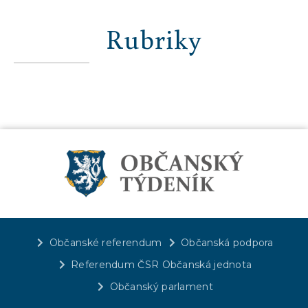
Rubriky
Občanské referendum
Občanská podpora
Referendum ČSR Občanská jednota
Občanský parlament