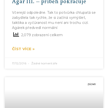
Agar III. – příběh pokračuje
Včerejší odpoledne. Tak to potvůrka chlupatá se
zabydlela tak rychle, že si začíná vymýšlet,
taktika a vyčůranost mu není ani trochu cizí.
Agárek předvedl normální
2,079 zobrazení celkem
ČÍST VÍCE »
17/12/2016
Žádné komentáře
ZÁJMY