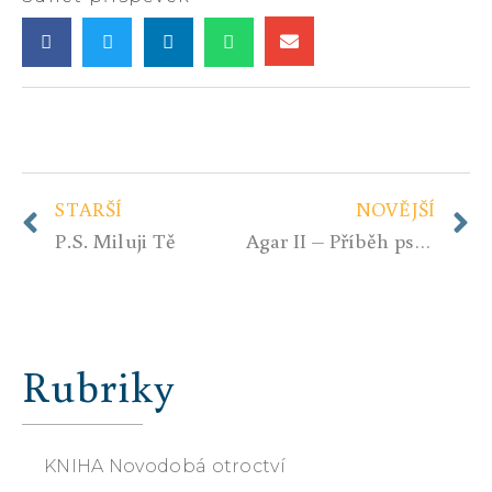
STARŠÍ
NOVĚJŠÍ
P.S. Miluji Tě
Agar II – Příběh psa – 2. den
Rubriky
KNIHA Novodobá otroctví