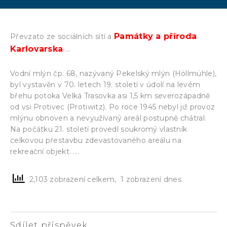
Památky a příroda
Převzato ze sociálních sítí a
Karlovarska
…
Vodní mlýn čp. 68, nazývaný Pekelský mlýn (Höllmühle),
byl vystavěn v 70. letech 19. století v údolí na levém
břehu potoka Velká Trasovka asi 1,5 km severozápadně
od vsi Protivec (Protiwitz). Po roce 1945 nebyl již provoz
mlýnu obnoven a nevyužívaný areál postupně chátral.
Na počátku 21. století provedl soukromý vlastník
celkovou přestavbu zdevastovaného areálu na
rekreační objekt. ….
2,103 zobrazení celkem, 1 zobrazení dnes
Sdílet příspěvek