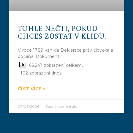
TOHLE NEČTI, POKUD
CHCEŠ ZŮSTAT V KLIDU.
V roce 1789 vznikla Deklarace práv člověka a
občana. Dokument,
66,247 zobrazení celkem,
102 zobrazení dnes
ČÍST VÍCE »
07/06/2026
Žádné komentáře