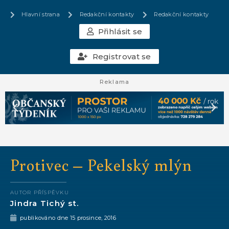
Hlavní strana
Redakční kontakty
Redakční kontakty
Přihlásit se
Registrovat se
Reklama
Protivec – Pekelský mlýn
AUTOR PŘÍSPĚVKU
Jindra Tichý st.
publikováno dne
15 prosince, 2016