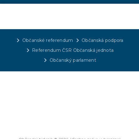
Občanské referendum
Občanská podpora
Referendum ČSR Občanská jednota
Občanský parlament