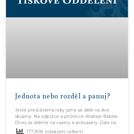
Jednota nebo rozděl a panuj?
Ještě před dvěma roky jsme se dělili na dvě
skupiny. Na odpůrce a příznivce Andreje Babiše.
Dnes se dělíme na vaxery a antivaxery. Dále na
177,908 zobrazení celkem