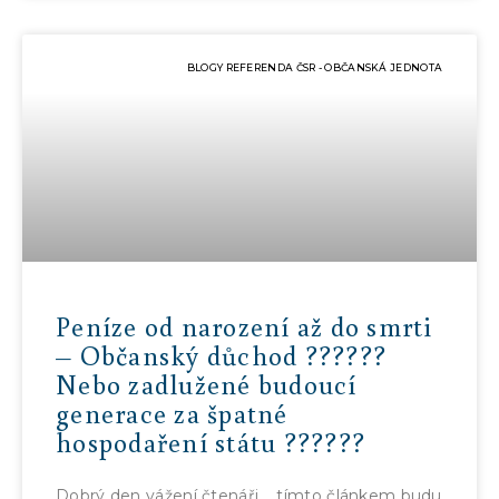
BLOGY REFERENDA ČSR - OBČANSKÁ JEDNOTA
Peníze od narození až do smrti
– Občanský důchod ??????
Nebo zadlužené budoucí
generace za špatné
hospodaření státu ??????
Dobrý den vážení čtenáři, tímto článkem budu