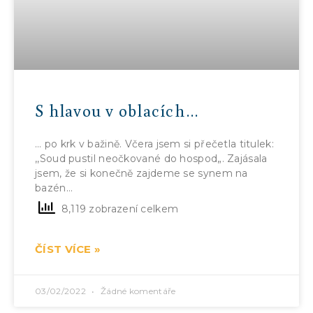
S hlavou v oblacích…
… po krk v bažině. Včera jsem si přečetla titulek:
,,Soud pustil neočkované do hospod„. Zajásala
jsem, že si konečně zajdeme se synem na
bazén…
8,119 zobrazení celkem
ČÍST VÍCE »
03/02/2022
Žádné komentáře