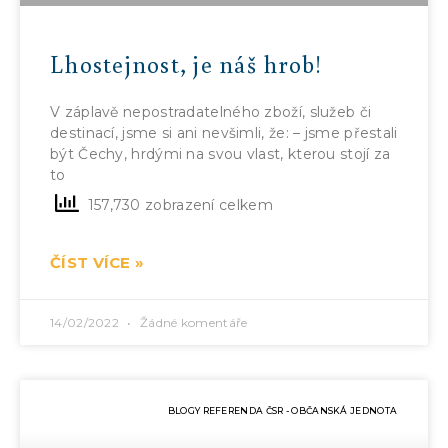
Lhostejnost, je náš hrob!
V záplavě nepostradatelného zboží, služeb či
destinací, jsme si ani nevšimli, že: – jsme přestali
být Čechy, hrdými na svou vlast, kterou stojí za
to
157,730 zobrazení celkem
ČÍST VÍCE »
14/02/2022
Žádné komentáře
BLOGY REFERENDA ČSR - OBČANSKÁ JEDNOTA