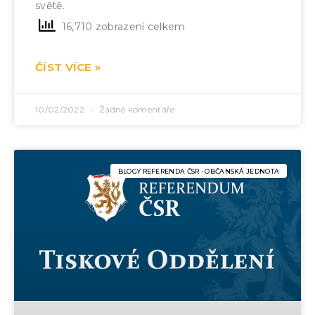
světě.
16,710 zobrazení celkem
ČÍST VÍCE »
10/02/2022
Žádné komentáře
BLOGY REFERENDA ČSR - OBČANSKÁ JEDNOTA