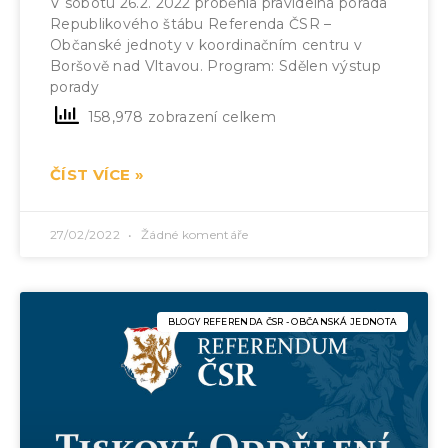
V sobotu 26.2. 2022 proběhla pravidelná porada
Republikového štábu Referenda ČSR –
Občanské jednoty v koordinačním centru v
Boršově nad Vltavou. Program: Sdělen výstup
porady
158,978 zobrazení celkem
ČÍST VÍCE »
27/02/2022
Žádné komentáře
BLOGY REFERENDA ČSR - OBČANSKÁ JEDNOTA