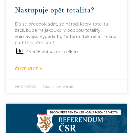
Nastupuje opět totalita?
Dá se předpokládat, že národ, který totalitu
zažil, bude na jakoukoliv podobu totality
vnímavější. Vypadá to, že tomu tak není. Pokud
patříte k těm, kteří
44,446 zobrazení celkem
ČÍST VÍCE »
28/02/2022
Žádné komentáře
BLOGY REFERENDA ČSR - OBČANSKÁ JEDNOTA