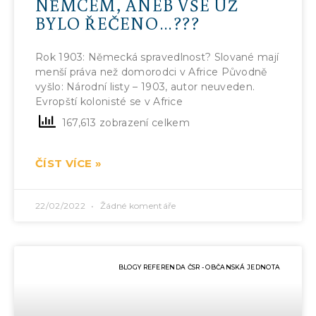
NĚMCEM, ANEB VŠE UŽ
BYLO ŘEČENO…???
Rok 1903: Německá spravedlnost? Slované mají
menší práva než domorodci v Africe Původně
vyšlo: Národní listy – 1903, autor neuveden.
Evropští kolonisté se v Africe
167,613 zobrazení celkem
ČÍST VÍCE »
22/02/2022
Žádné komentáře
BLOGY REFERENDA ČSR - OBČANSKÁ JEDNOTA