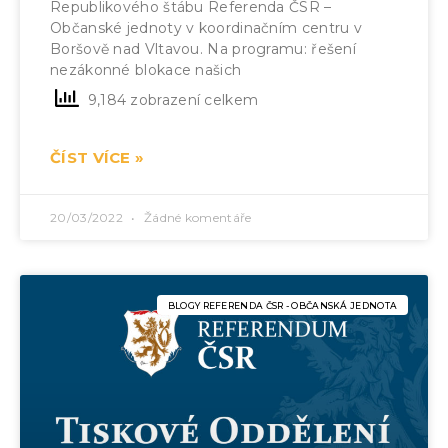
Republikového štábu Referenda ČSR –
Občanské jednoty v koordinačním centru v
Boršově nad Vltavou. Na programu: řešení
nezákonné blokace našich
9,184 zobrazení celkem
ČÍST VÍCE »
20/03/2022
Žádné komentáře
BLOGY REFERENDA ČSR - OBČANSKÁ JEDNOTA