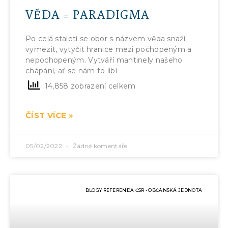
VĚDA = PARADIGMA
Po celá staletí se obor s názvem věda snaží
vymezit, vytyčit hranice mezi pochopeným a
nepochopeným. Vytváří mantinely našeho
chápání, ať se nám to líbí
14,858 zobrazení celkem
ČÍST VÍCE »
05/02/2022
Žádné komentáře
BLOGY REFERENDA ČSR - OBČANSKÁ JEDNOTA