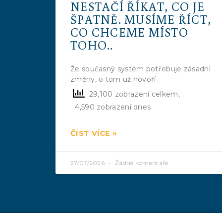
NESTAČÍ ŘÍKAT, CO JE
ŠPATNĚ. MUSÍME ŘÍCT,
CO CHCEME MÍSTO
TOHO..
Že současný systém potřebuje zásadní
změny, o tom už hovoří
29,100 zobrazení celkem,
4,590 zobrazení dnes
ČÍST VÍCE »
27/07/2026
Žádné komentáře