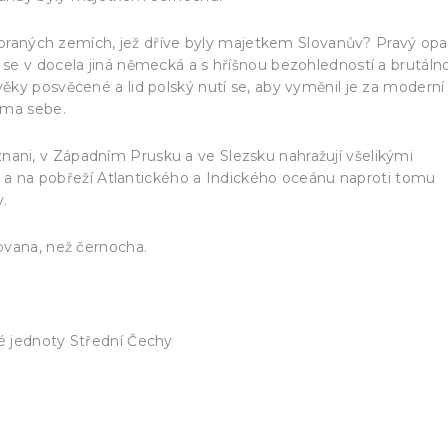
zabraných zemích, jež dříve byly majetkem Slovanův? Pravý op
e v docela jiná německá a s hříšnou bezohledností a brutálno
ky posvěcené a lid polský nutí se, aby vyměnil je za moderní
ama sebe.
ni, v Západním Prusku a ve Slezsku nahražují všelikými
d. a na pobřeží Atlantického a Indického oceánu naproti tomu
.
ovana, než černocha.
é jednoty Střední Čechy