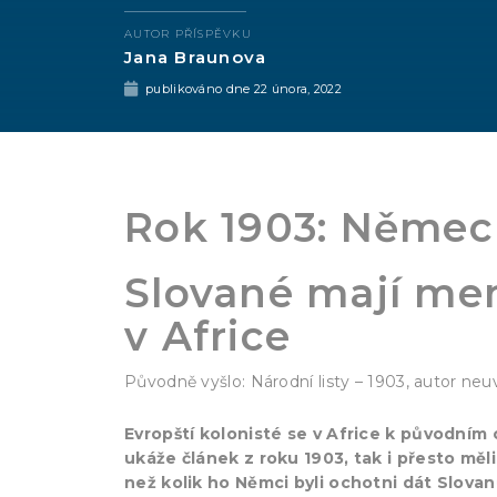
AUTOR PŘÍSPĚVKU
Jana Braunova
publikováno dne
22 února, 2022
Rok 1903: Němec
Slované mají me
v Africe
Původně vyšlo: Národní listy – 1903, autor ne
Evropští kolonisté se v Africe k původním 
ukáže článek z roku 1903, tak i přesto měl
než kolik ho Němci byli ochotni dát Slov