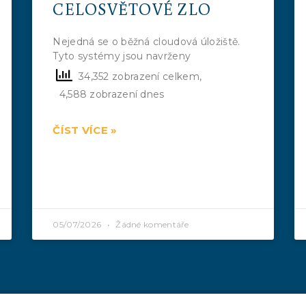
CELOSVĚTOVÉ ZLO
Nejedná se o běžná cloudová úložiště.
Tyto systémy jsou navrženy
34,352 zobrazení celkem,
4,588 zobrazení dnes
ČÍST VÍCE »
05/07/2026
Žádné komentáře