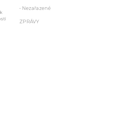
• Nezařazené
ak
stí
ZPRÁVY