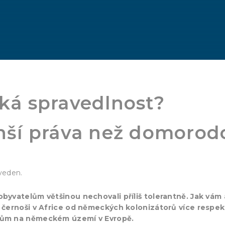
ká spravedlnost?
nší práva než domorod
uveden.
obyvatelům většinou nechovali příliš tolerantně. Jak vám 
i černoši v Africe od německých kolonizátorů více respek
anům na německém území v Evropě.