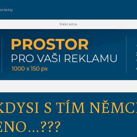
ontakty
Reklama
KDYSI S TÍM NĚMC
ENO…???