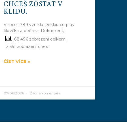
CHCEŠ ZŮSTAT V
KLIDU.
V roce 1789 vznikla Deklarace práv
člověka a občana. Dokument,
68,496 zobrazení celkem,
2,351 zobrazení dnes
ČÍST VÍCE »
07/06/2026
Žádné komentáře