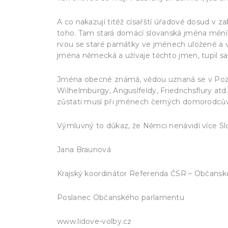
A co nakazují titéž císařští úřadové dosud v 
toho. Tam stará domácí slovanská jména mění s
rvou se staré památky ve jménech uložené a vě
jména německá a užívaje těchto jmen, tupil s
Jména obecné známá, vědou uznaná se v Pozna
Wilhelmburgy, Anguslfeldy, Friedrichsflury at
zůstati musí při jménech černých domorodcův
Výmluvný to důkaz, že Němci nenávidí více Sl
Jana Braunová
Krajský koordinátor Referenda ČSR – Občansk
Poslanec Občanského parlamentu
www.lidove-volby.cz