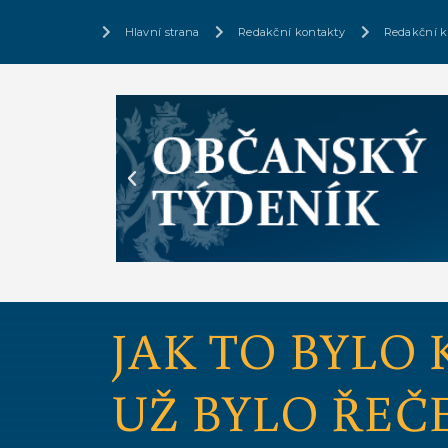
Hlavní strana
Redakční kontakty
Redakční k
JAK TO BYLO 
UŽ BYLO ŘEČ