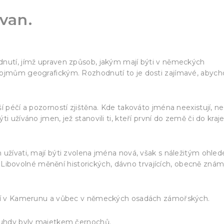
van.
dnutí, jímž upraven způsob, jakým mají býti v německých
 pojmům geografickým. Rozhodnutí to je dosti zajímavé, abyc
í péčí a pozorností zjištěna. Kde takováto jména neexistují, ne
i užíváno jmen, jež stanovili ti, kteří první do země či do kraj
 užívati, mají býti zvolena jména nová, však s náležitým ohle
bovolné měnění historických, dávno trvajících, obecně zná
ečtí v Kamerunu a vůbec v německých osadách zámořských.
druhdy byly majetkem černochů.