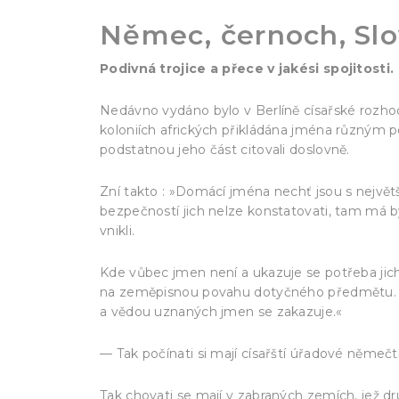
Němec, černoch, Slo
Podivná trojice a přece v jakési spojitosti.
Nedávno vydáno bylo v Berlíně císařské rozho
koloniích afrických přikládána jména různým
podstatnou jeho část citovali doslovně.
Zní takto : »Domácí jména nechť jsou s největš
bezpečností jich nelze konstatovati, tam má být
vnikli.
Kde vůbec jmen není a ukazuje se potřeba jich
na zeměpisnou povahu dotyčného předmětu. Li
a vědou uznaných jmen se zakazuje.«
— Tak počínati si mají císařští úřadové něm
Tak chovati se mají v zabraných zemích, jež 