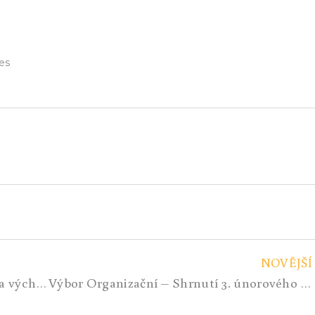
es
NOVĚJŠÍ
Evropa je na krok od války, rozuměj ta východní…!
Výbor Organizační – Shrnutí 3. únorového týdne