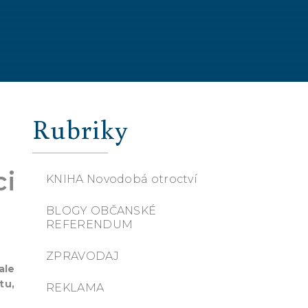
Rubriky
ci
KNIHA Novodobá otroctví
BLOGY OBČANSKÉ
REFERENDUM
ZPRAVODAJ
ale
tu,
REKLAMA