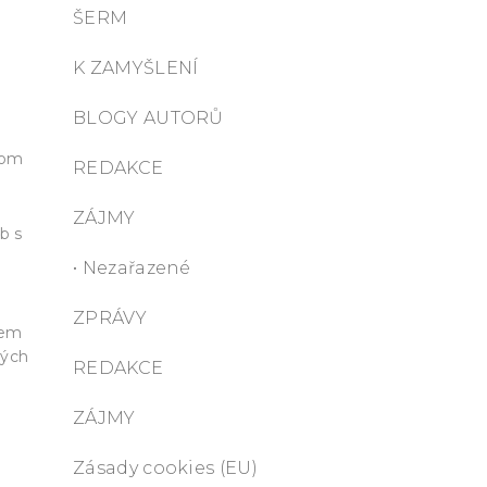
ŠERM
K ZAMYŠLENÍ
BLOGY AUTORŮ
hom
REDAKCE
ZÁJMY
b s
e
• Nezařazené
ZPRÁVY
dem
mých
REDAKCE
ZÁJMY
Zásady cookies (EU)