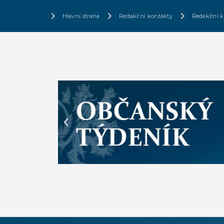
Hlavní strana
Redakční kontakty
Redakční k