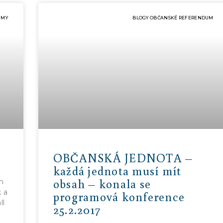
JMY
BLOGY OBČANSKÉ REFERENDUM
OBČANSKÁ JEDNOTA –
každá jednota musí mít
obsah – konala se
m
 a
programová konference
ll
25.2.2017