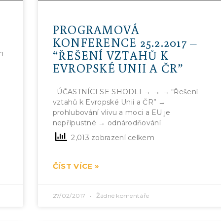
PROGRAMOVÁ
KONFERENCE 25.2.2017 –
“ŘEŠENÍ VZTAHŮ K
m
EVROPSKÉ UNII A ČR”
ÚČASTNÍCI SE SHODLI → → → “Řešení
vztahů k Evropské Unii a ČR” →
prohlubování vlivu a moci a EU je
nepřípustné → odnárodňování
2,013 zobrazení celkem
ČÍST VÍCE »
27/02/2017
Žádné komentáře