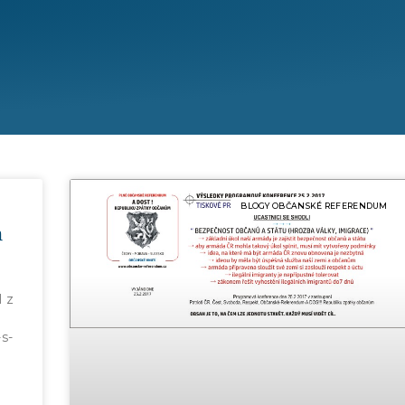
BLOGY OBČANSKÉ REFERENDUM
m
l z
s-