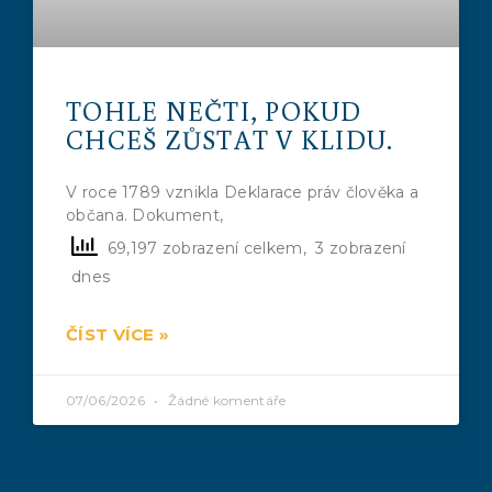
TOHLE NEČTI, POKUD
CHCEŠ ZŮSTAT V KLIDU.
V roce 1789 vznikla Deklarace práv člověka a
občana. Dokument,
69,197 zobrazení celkem, 3 zobrazení
dnes
ČÍST VÍCE »
07/06/2026
Žádné komentáře