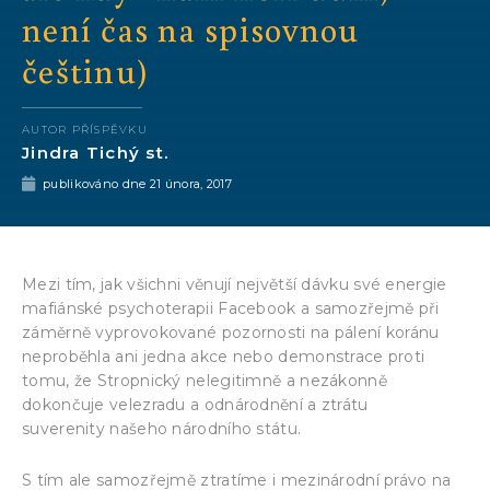
není čas na spisovnou
češtinu)
AUTOR PŘÍSPĚVKU
Jindra Tichý st.
publikováno dne
21 února, 2017
Mezi tím, jak všichni věnují největší dávku své energie
mafiánské psychoterapii Facebook a samozřejmě při
záměrně vyprovokované pozornosti na pálení koránu
neproběhla ani jedna akce nebo demonstrace proti
tomu, že Stropnický nelegitimně a nezákonně
dokončuje velezradu a odnárodnění a ztrátu
suverenity našeho národního státu.
S tím ale samozřejmě ztratíme i mezinárodní právo na