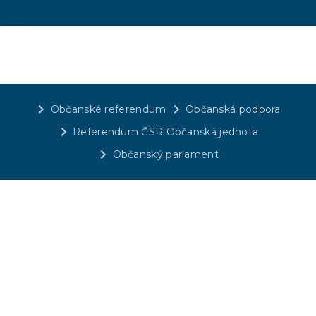
Občanské referendum
Občanská podpora
Referendum ČSR Občanská jednota
Občanský parlament