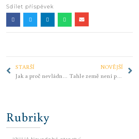
Sdílet příspěvek
STARŠÍ
NOVĚJŠÍ
Jak a proč nevládní organizace nelegálně pašují migranty z Afriky do EU? Je to ohromný podvod!
Tahle země není pro starý
Rubriky