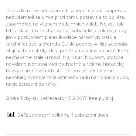
Dnes říkám, že nebudeme-li schopni chápat soupeře a
nebudeme-li se umět proti tomu postavit a to do léta,
zapomeňte na význam podzimních voleb. Nejsou tak
blbí a slabí, aby nechali vyhrát kohokoliv a cokoliv, co by
jim v postupném plánu likvidace národních států a
totální fašizaci a přerodu EU do podoby 4. říše zabránilo.
Mají na to dost síly, dost peněz a dost kolaborantů, které
necháváme stále u moci. Mají i naší hloupost, protože
nevidíme jednotně věci podstatné a řešíme historicky
bezvýznamné záležitosti. Potom ale zůstaneme
nevolníky světového fašistického řádu na hodně dlouho,
navíc zataženi do války.
Jindra Tichý st. |šéfredaktor|21.2.2017|free public|
5,412 zobrazení celkem, 1 zobrazení dnes