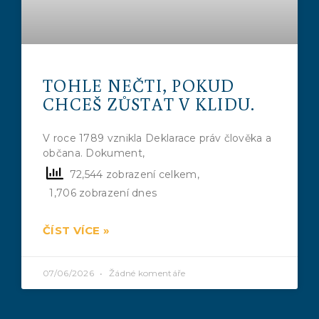
TOHLE NEČTI, POKUD
CHCEŠ ZŮSTAT V KLIDU.
V roce 1789 vznikla Deklarace práv člověka a
občana. Dokument,
72,544 zobrazení celkem,
1,706 zobrazení dnes
ČÍST VÍCE »
07/06/2026
Žádné komentáře