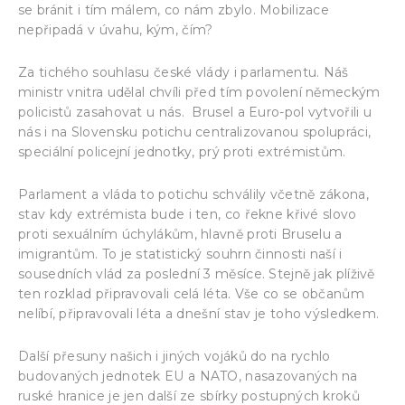
se bránit i tím málem, co nám zbylo. Mobilizace
nepřipadá v úvahu, kým, čím?
Za tichého souhlasu české vlády i parlamentu. Náš
ministr vnitra udělal chvíli před tím povolení německým
policistů zasahovat u nás. Brusel a Euro-pol vytvořili u
nás i na Slovensku potichu centralizovanou spolupráci,
speciální policejní jednotky, prý proti extrémistům.
Parlament a vláda to potichu schválily včetně zákona,
stav kdy extrémista bude i ten, co řekne křivé slovo
proti sexuálním úchylákům, hlavně proti Bruselu a
imigrantům. To je statistický souhrn činnosti naší i
sousedních vlád za poslední 3 měsíce. Stejně jak plíživě
ten rozklad připravovali celá léta. Vše co se občanům
nelíbí, připravovali léta a dnešní stav je toho výsledkem.
Další přesuny našich i jiných vojáků do na rychlo
budovaných jednotek EU a NATO, nasazovaných na
ruské hranice je jen další ze sbírky postupných kroků