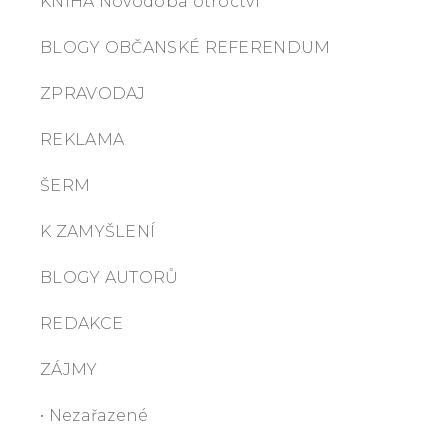
KNIHA Novodobá otroctví
BLOGY OBČANSKÉ REFERENDUM
ZPRAVODAJ
REKLAMA
ŠERM
K ZAMYŠLENÍ
BLOGY AUTORŮ
REDAKCE
ZÁJMY
• Nezařazené