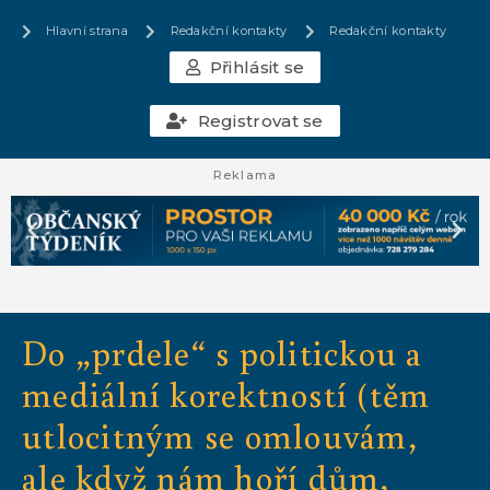
Hlavní strana
Redakční kontakty
Redakční kontakty
Přihlásit se
Registrovat se
Reklama
Do „prdele“ s politickou a
mediální korektností (těm
utlocitným se omlouvám,
ale když nám hoří dům,