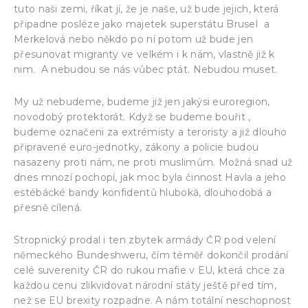
tuto naši zemi, říkat jí, že je naše, už bude jejich, která
připadne posléze jako majetek superstátu Brusel a
Merkelová nebo někdo po ní potom už bude jen
přesunovat migranty ve velkém i k nám, vlastně již k
nim. A nebudou se nás vůbec ptát. Nebudou muset.
My už nebudeme, budeme již jen jakýsi euroregion,
novodobý protektorát. Když se budeme bouřit ,
budeme označeni za extrémisty a teroristy a již dlouho
připravené euro-jednotky, zákony a policie budou
nasazeny proti nám, ne proti muslimům. Možná snad už
dnes mnozí pochopí, jak moc byla činnost Havla a jeho
estébácké bandy konfidentů hluboká, dlouhodobá a
přesně cílená.
Stropnický prodal i ten zbytek armády ČR pod velení
německého Bundeshweru, čím téměř dokončil prodání
celé suverenity ČR do rukou mafie v EU, která chce za
každou cenu zlikvidovat národní státy ještě před tím,
než se EU brexity rozpadne. A nám totální neschopnost