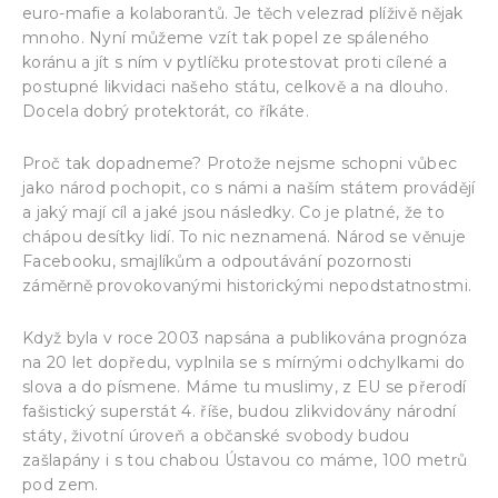
euro-mafie a kolaborantů. Je těch velezrad plíživě nějak
mnoho. Nyní můžeme vzít tak popel ze spáleného
koránu a jít s ním v pytlíčku protestovat proti cílené a
postupné likvidaci našeho státu, celkově a na dlouho.
Docela dobrý protektorát, co říkáte.
Proč tak dopadneme? Protože nejsme schopni vůbec
jako národ pochopit, co s námi a naším státem provádějí
a jaký mají cíl a jaké jsou následky. Co je platné, že to
chápou desítky lidí. To nic neznamená. Národ se věnuje
Facebooku, smajlíkům a odpoutávání pozornosti
záměrně provokovanými historickými nepodstatnostmi.
Když byla v roce 2003 napsána a publikována prognóza
na 20 let dopředu, vyplnila se s mírnými odchylkami do
slova a do písmene. Máme tu muslimy, z EU se přerodí
fašistický superstát 4. říše, budou zlikvidovány národní
státy, životní úroveň a občanské svobody budou
zašlapány i s tou chabou Ústavou co máme, 100 metrů
pod zem.