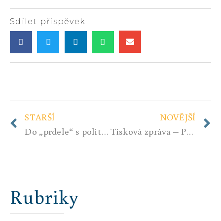
Sdílet příspěvek
STARŠÍ
NOVĚJŠÍ
Do „prdele“ s politickou a mediální korektností (těm utlocitným se omlouvám, ale když nám hoří dům, není čas na spisovnou češtinu)
Tisková zpráva – Programová konference 25.2.2017 – „Něco je špatně, je třeba to opravit“
Rubriky