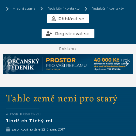
Hlavní strana
Redakční kontakty
Redakční kontakty
Přihlásit se
Registrovat se
Reklama
Tahle země není pro starý
AUTOR PŘÍSPĚVKU
Jindřich Tichý ml.
publikováno dne
22 února, 2017