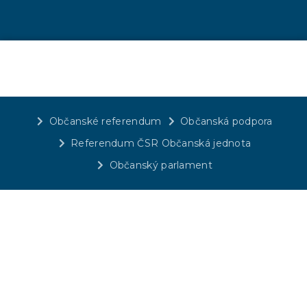
Občanské referendum
Občanská podpora
Referendum ČSR Občanská jednota
Občanský parlament