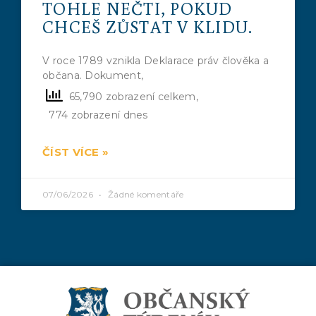
TOHLE NEČTI, POKUD
CHCEŠ ZŮSTAT V KLIDU.
V roce 1789 vznikla Deklarace práv člověka a
občana. Dokument,
65,790 zobrazení celkem,
774 zobrazení dnes
ČÍST VÍCE »
07/06/2026
Žádné komentáře