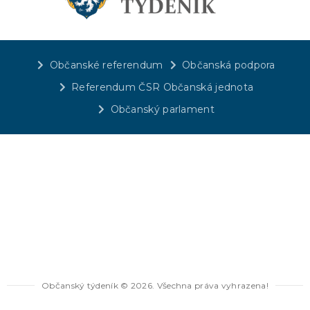
Občanské referendum
Občanská podpora
Referendum ČSR Občanská jednota
Občanský parlament
Občanský týdeník © 2026. Všechna práva vyhrazena!