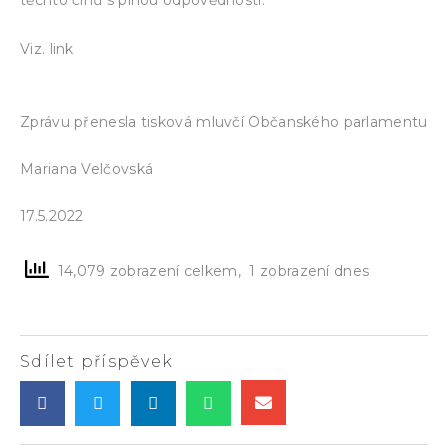
Nařízení Občanského parlamentu
Viz. link
nelegitimní Vládě Petra Fialy
Zprávu přenesla tisková mluvčí Občanského parlamentu
Mariana Velčovská
17.5.2022
14,079 zobrazení celkem, 1 zobrazení dnes
Sdílet příspěvek