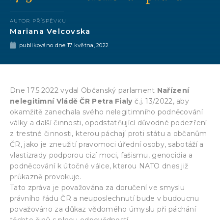
AUTOR PŘÍSPĚVKU
Mariana Velcovska
publikováno dne
17 května, 2022
Dne 17.5.2022 vydal Občanský parlament
Nařízení
nelegitimní Vládě ČR Petra Fialy
č.j. 13/2022, aby
okamžitě zanechala svého nelegitimního podněcování
války a další činnosti, opodstatňující důvodné podezření
z trestné činnosti, kterou páchají proti státu a občanům
ČR, jako je zneužití pravomoci úřední osoby, sabotáží a
vlastizrady podporou cizí moci, fašismu, genocidia a
podněcování k útočné válce, kterou NATO dnes již
průkazně provokuje.
Tato zpráva je považována za doručení ve smyslu
právního řádu ČR a neuposlechnutí bude v budoucnu
považováno za důkaz vědomého úmyslu při páchání
těchto činů s plnou odpovědností.