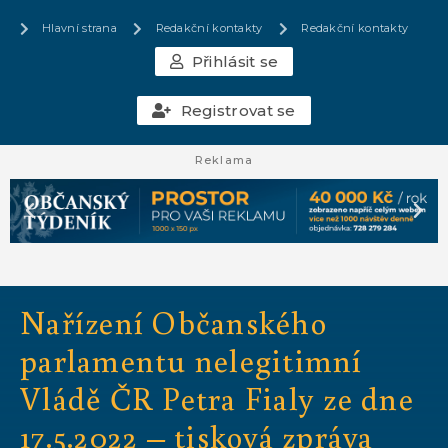
Hlavní strana
Redakční kontakty
Redakční kontakty
Přihlásit se
Registrovat se
Reklama
Nařízení Občanského
parlamentu nelegitimní
Vládě ČR Petra Fialy ze dne
17.5.2022 – tisková zpráva