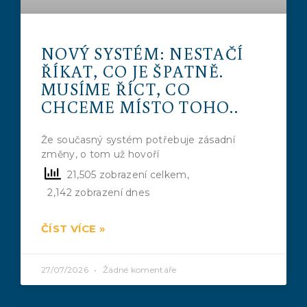
NOVÝ SYSTÉM: NESTAČÍ
ŘÍKAT, CO JE ŠPATNĚ.
MUSÍME ŘÍCT, CO
CHCEME MÍSTO TOHO..
Že současný systém potřebuje zásadní
změny, o tom už hovoří
21,505 zobrazení celkem,
2,142 zobrazení dnes
ČÍST VÍCE »
27/07/2026
Žádné komentáře