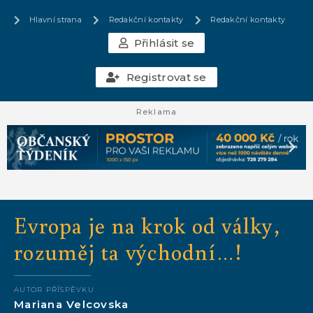
Hlavní strana
Redakční kontakty
Redakční kontakty
Přihlásit se
Registrovat se
Reklama
Evropa je na krok od války,
rozuměj ta východní…!
AUTOR PŘÍSPĚVKU
Mariana Velcovska