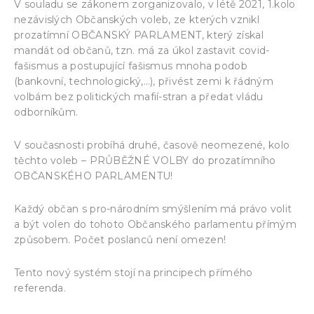
V souladu se zákonem zorganizovalo, v létě 2021, 1.kolo
nezávislých Občanských voleb, ze kterých vznikl
prozatímní OBČANSKÝ PARLAMENT, který získal
mandát od občanů, tzn. má za úkol zastavit covid-
fašismus a postupující fašismus mnoha podob
(bankovní, technologický,…), přivést zemi k řádným
volbám bez politických mafií-stran a předat vládu
odborníkům.
V současnosti probíhá druhé, časově neomezené, kolo
těchto voleb – PRŮBĚŽNÉ VOLBY do prozatímního
OBČANSKÉHO PARLAMENTU!
Každý občan s pro-národním smýšlením má právo volit
a být volen do tohoto Občanského parlamentu přímým
způsobem. Počet poslanců není omezen!
Tento nový systém stojí na principech přímého
referenda.