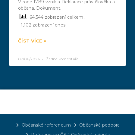
V roce 1789 vznikla Deklarace práv člověka a
občana. Dokument,
64,544 zobrazení celkem,
1,102 zobrazení dnes
ČÍST VÍCE »
07/06/2026
Žádné komentáře
Občanské referendum
Občanská podpora
Referendum ČSR Občanská jednota