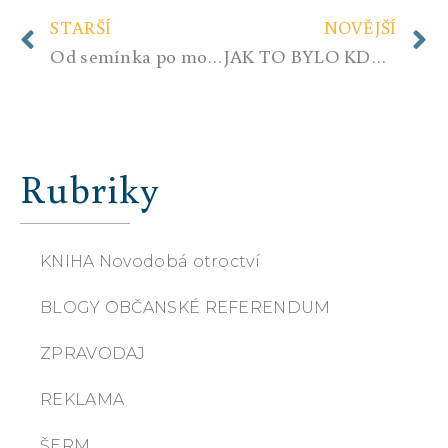
STARŠÍ
NOVĚJŠÍ
Od semínka po mohutný strom.
JAK TO BYLO KDYSI S TÍM NĚMCEM, ANEB VŠE UŽ BYLO ŘEČENO…???
Rubriky
KNIHA Novodobá otroctví
BLOGY OBČANSKÉ REFERENDUM
ZPRAVODAJ
REKLAMA
ŠERM