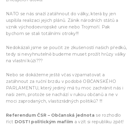
NATO se nás snaží zatáhnout do války, která by jen
uspíšila realizaci jejich plánů. Zánik národních států a
vznik východoevropské unie nebo Trojmoří. Pak
bychom se stali totálními otroky!!!
Nedokázali jsme se poučit ze zkušeností našich předků,
tedy si nevyhnutelně budeme muset prožít hrůzy války
na vlastní kůži???
Nebo se dokážeme ještě včas vzpamatovat a
zatáhnout za ruční brzdu v podobě OBČANSKÉHO
PARLAMENTU, který jediný má tu moc zachránit nás i
naši zem, protože se nachází v rukou občanů a ne v
moci zaprodaných, vlastizrádných politiků? !!!
Referendum ČSR – Občanská jednota
se rozhodlo
říct
DOST!
p
olitickým mafiím
a vzít si republiku zpět!