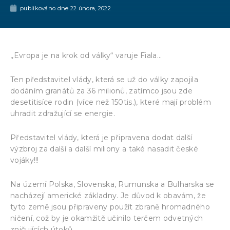
publikováno dne
22 února, 2022
,,Evropa je na krok od války“ varuje Fiala…
Ten představitel vlády, která se už do války zapojila
dodáním granátů za 36 milionů, zatímco jsou zde
desetitisíce rodin (více než 150tis.), které mají problém
uhradit zdražující se energie.
Představitel vlády, která je připravena dodat další
výzbroj za další a další miliony a také nasadit české
vojáky!!!
Na území Polska, Slovenska, Rumunska a Bulharska se
nacházejí americké základny. Je důvod k obavám, že
tyto země jsou připraveny použít zbraně hromadného
ničení, což by je okamžitě učinilo terčem odvetných
zničujících útoků.