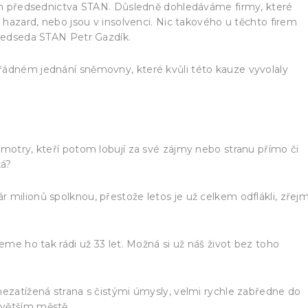
ením předsednictva STAN. Důsledně dohledáváme firmy, které
e hazard, nebo jsou v insolvenci. Nic takového u těchto firem
předseda STAN Petr Gazdík.
řádném jednání sněmovny, které kvůli této kauze vyvolaly
kmotry, kteří potom lobují za své zájmy nebo stranu přímo či
ká?
 milionů spolknou, přestože letos je už celkem odflákli, zřej
eme ho tak rádi už 33 let. Možná si už náš život bez toho
nezatížená strana s čistými úmysly, velmi rychle zabředne do
 větším městě.