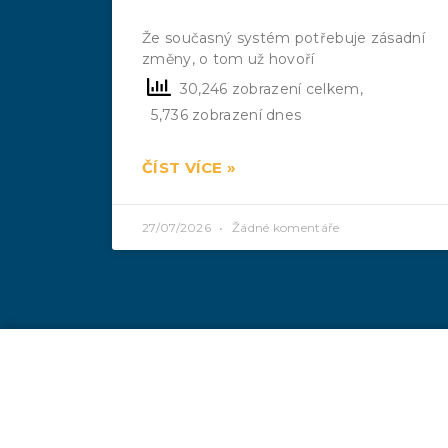
Že současný systém potřebuje zásadní
změny, o tom už hovoří
30,246 zobrazení celkem,
5,736 zobrazení dnes
ČÍST VÍCE »
27/07/2026
Žádné komentáře