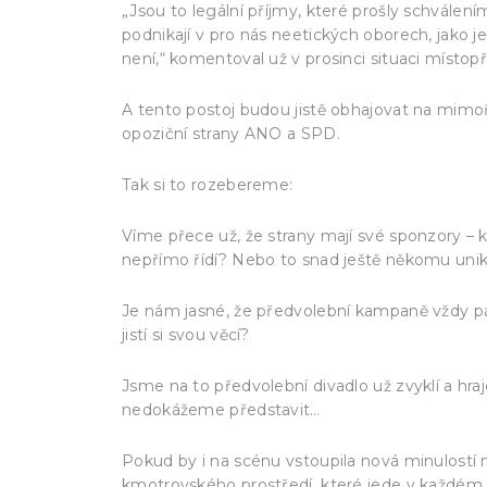
„Jsou to legální příjmy, které prošly schvál
podnikají v pro nás neetických oborech, jako j
není,“ komentoval už v prosinci situaci místo
A tento postoj budou jistě obhajovat na mimo
opoziční strany ANO a SPD.
Tak si to rozebereme:
Víme přece už, že strany mají své sponzory – 
nepřímo řídí? Nebo to snad ještě někomu uni
Je nám jasné, že předvolební kampaně vždy pár
jistí si svou věcí?
Jsme na to předvolební divadlo už zvyklí a hraj
nedokážeme představit…
Pokud by i na scénu vstoupila nová minulostí 
kmotrovského prostředí, které jede v každém