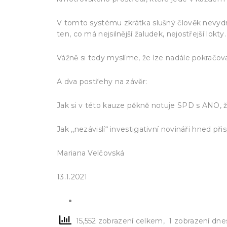
V tomto systému zkrátka slušný člověk nevydrží
ten, co má nejsilnější žaludek, nejostřejší lokty.
Vážně si tedy myslíme, že lze nadále pokrač
A dva postřehy na závěr:
Jak si v této kauze pěkně notuje SPD s ANO, 
Jak ,,nezávislí“ investigativní novináři hned p
Mariana Velčovská
13.1.2021
15,552 zobrazení celkem, 1 zobrazení dne