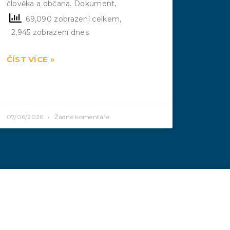
člověka a občana. Dokument,
69,090 zobrazení celkem,
2,945 zobrazení dnes
ČÍST VÍCE »
07/06/2026
Žádné komentáře