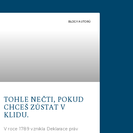
BLOGY AUTORŮ
TOHLE NEČTI, POKUD
CHCEŠ ZŮSTAT V
KLIDU.
V roce 1789 vznikla Deklarace práv