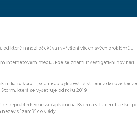
dě, od které mnozí očekávali vyřešení všech svých problémů…
vním internetovém médiu, kde se známí investigativní novináři
ik milionů korun, jsou nebo byli trestně stíhaní v daňové kauz
 Storm, která se vyšetřuje od roku 2019.
tněné neprůhlednými skořápkami na Kypru a v Lucembursku, p
 nezávislí zamíří do vlády.