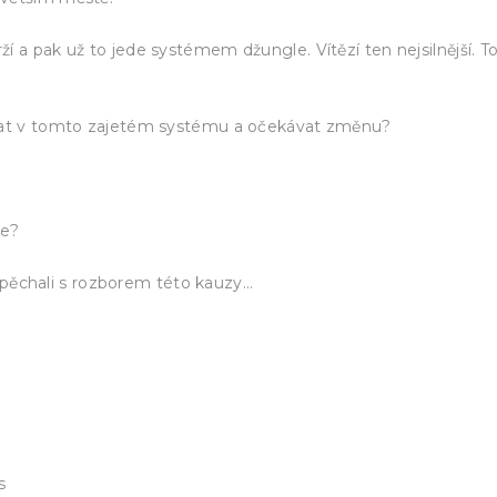
 a pak už to jede systémem džungle. Vítězí ten nejsilnější. To
ovat v tomto zajetém systému a očekávat změnu?
že?
řispěchali s rozborem této kauzy…
s