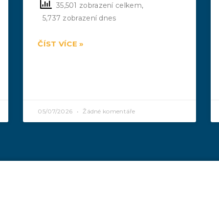
35,501 zobrazení celkem,
5,737 zobrazení dnes
ČÍST VÍCE »
05/07/2026
Žádné komentáře