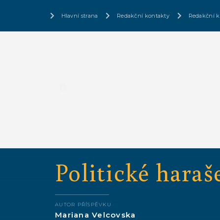
Hlavní strana
Redakční kontakty
Redakční k
Politické haraš
AUTOR PŘÍSPĚVKU
Mariana Velcovska