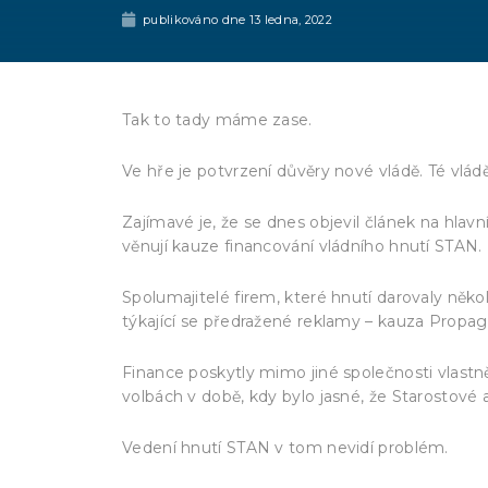
publikováno dne
13 ledna, 2022
Tak to tady máme zase.
Ve hře je potvrzení důvěry nové vládě. Té vlá
Zajímavé je, že se dnes objevil článek na hla
věnují kauze financování vládního hnutí STAN.
Spolumajitelé firem, které hnutí darovaly někol
týkající se předražené reklamy – kauza Propag
Finance poskytly mimo jiné společnosti vlas
volbách v době, kdy bylo jasné, že Starostové a
Vedení hnutí STAN v tom nevidí problém.