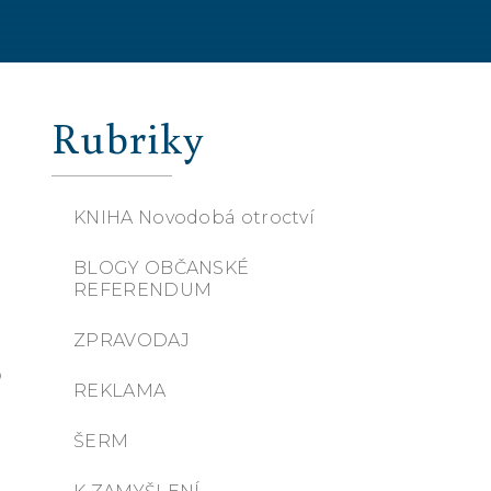
Rubriky
KNIHA Novodobá otroctví
BLOGY OBČANSKÉ
REFERENDUM
e
ZPRAVODAJ
o
REKLAMA
ŠERM