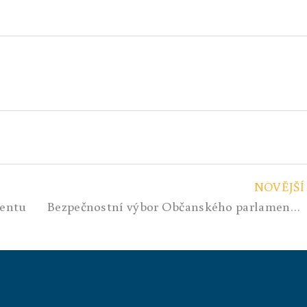
NOVĚJŠÍ
mentu
Bezpečnostní výbor Občanského parlamentu-USA a NATO versus Rusko