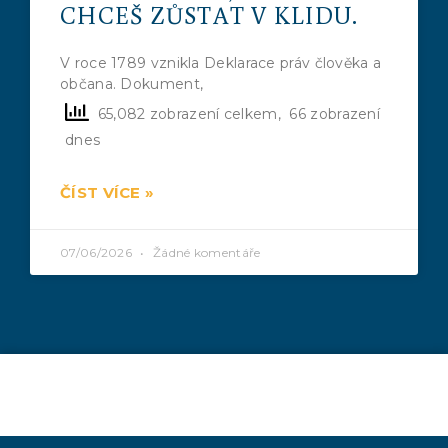
CHCEŠ ZŮSTAT V KLIDU.
V roce 1789 vznikla Deklarace práv člověka a
občana. Dokument,
65,082 zobrazení celkem, 66 zobrazení
dnes
ČÍST VÍCE »
07/06/2026
Žádné komentáře