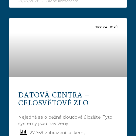
27/07/2026
Žádné komentáře
BLOGY AUTORŮ
DATOVÁ CENTRA –
CELOSVĚTOVÉ ZLO
Nejedná se o běžná cloudová úložiště. Tyto
systémy jsou navrženy
27,759 zobrazení celkem,