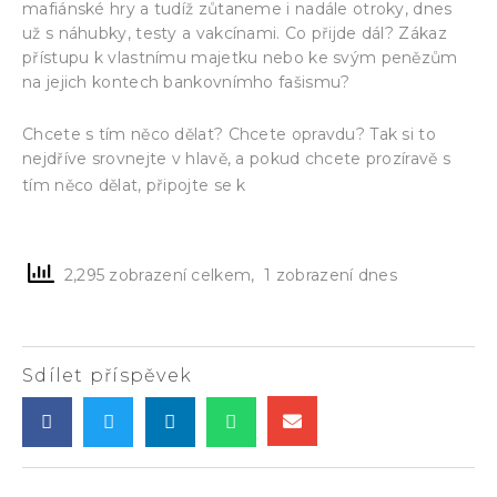
mafiánské hry a tudíž zůtaneme i nadále otroky, dnes
už s náhubky, testy a vakcínami. Co přijde dál? Zákaz
přístupu k vlastnímu majetku nebo ke svým penězům
na jejich kontech bankovnímho fašismu?
Chcete s tím něco dělat? Chcete opravdu? Tak si to
nejdříve srovnejte v hlavě, a pokud chcete prozíravě s
Občanskému
tím něco dělat, připojte se k
parlamentu – www.lidove-volby.cz
2,295 zobrazení celkem, 1 zobrazení dnes
Sdílet příspěvek