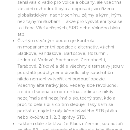
sehrávala divadlo pro voliče a občany, ale všechna
zásadní rozhodnutí byla a doposud jsou řízena
globalistickými nadnárodnímu zájmy a kým jiným,
než tajnými službami. Takže pro vysvětlení týká se
to třeba Věcí veřejných, SPD nebo Volného bloku
atd.
Čtvrtým styčným bodem je kontrola
mimoparlamentní opozice a alternativ, všichni
Sládkové, Vandasové, Bartošové, Rozumní,
Jednotní, Vorlové, Sochorové, Černohorští,
Tarabové, Zítkové a dále všechny alternativy jsou v
podstatě podchycené divadlo, aby soudruhům
nikdo nemohl vytvořit ani budoucí opozici.
Všechny alternativy jsou vedeny sice revolučně,
ale do ztracena a impotentna. Jediná se nikdy
nezajímala ani nezajímá o skutečný stav, kdo a
proč to celé řídí a co tím sleduje. Taky kam se
podíváte, najdete nějakého bývalého STB ptáka
nebo kvočnu z 1, 2, 3 správy STB.
Faktem dále zůstává, že Klaus i Zeman jsou autoři
celého 89 – polistopadového divadla, jako členové