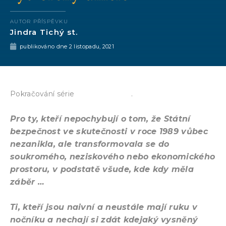
AUTOR PŘÍSPĚVKU
Jindra Tichý st.
publikováno dne
2 listopadu, 2021
Tajné služby
Pokračování série
.
Pro ty, kteří nepochybují o tom, že Státní
bezpečnost ve skutečnosti v roce 1989 vůbec
nezanikla, ale transformovala se do
soukromého, neziskového nebo ekonomického
prostoru, v podstatě všude, kde kdy měla
záběr …
Ti, kteří jsou naivní a neustále mají ruku v
nočníku a nechají si zdát kdejaký vysněný