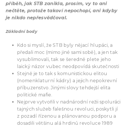
příběh, jak STB zanikla, prosím, vy to ani
nečtěte, protože takoví nepochopí, ani kdyby
je nikdo nepřesvědčoval.
Základní body
Kdo si myslí, že STB byly nějací hlupáci, a
předali moc (mimo jiné sami sobě), a jen tak
vysublimovali, tak se šeredně plete jeho
laický názor vubec neodpovídá skutečnosti
Stejně je to tak s komunistickou elitou
(nomenklaturní kádry) a jejich nepokrevní
příbuzenstvo. Jinými slovy tehdejší elita
politické mafie.
Nejprve vytvořili v nadnárodní režii spoluráci
tajných služeb falešnou revoluci, poskytli jí
z pozadí řízenou a plánovanou podporu a
dosadili většinu alá hrdinů revoluce 1989