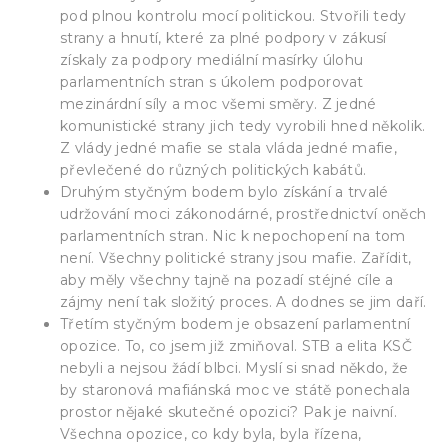
pod plnou kontrolu mocí politickou. Stvořili tedy
strany a hnutí, které za plné podpory v zákusí
získaly za podpory mediální masírky úlohu
parlamentních stran s úkolem podporovat
mezinárdní síly a moc všemi směry. Z jedné
komunistické strany jich tedy vyrobili hned několik.
Z vlády jedné mafie se stala vláda jedné mafie,
převlečené do různých politických kabátů.
Druhým styčným bodem bylo získání a trvalé
udržování moci zákonodárné, prostřednictví oněch
parlamentních stran. Nic k nepochopení na tom
není. Všechny politické strany jsou mafie. Zařídit,
aby měly všechny tajně na pozadí stéjné cíle a
zájmy není tak složitý proces. A dodnes se jim daří.
Třetím styčným bodem je obsazení parlamentní
opozice. To, co jsem již zmiňoval. STB a elita KSČ
nebyli a nejsou žádí blbci. Myslí si snad někdo, že
by staronová mafiánská moc ve státě ponechala
prostor nějaké skutečné opozici? Pak je naivní.
Všechna opozice, co kdy byla, byla řízena,