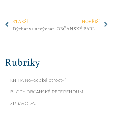
STARŠÍ
NOVĚJŠÍ
Dýchat vs.nedýchat
OBČANSKÝ PARLAMENT MÁ STATUT NEJVYŠŠÍHO ORGÁNU V ČESKÉ REPUBLICE.
Rubriky
KNIHA Novodobá otroctví
BLOGY OBČANSKÉ REFERENDUM
ZPRAVODAJ