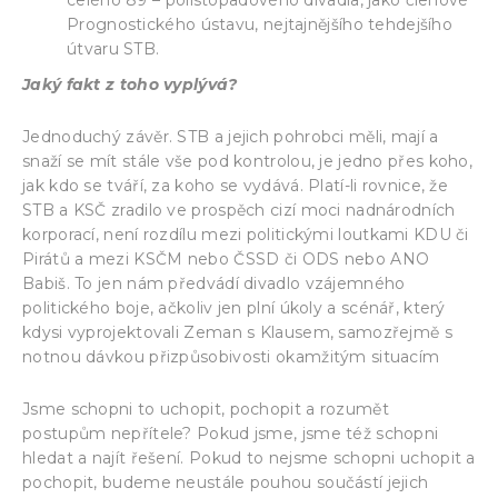
Prognostického ústavu, nejtajnějšího tehdejšího
útvaru STB.
Jaký fakt z toho vyplývá?
Jednoduchý závěr. STB a jejich pohrobci měli, mají a
snaží se mít stále vše pod kontrolou, je jedno přes koho,
jak kdo se tváří, za koho se vydává. Platí-li rovnice, že
STB a KSČ zradilo ve prospěch cizí moci nadnárodních
korporací, není rozdílu mezi politickými loutkami KDU či
Pirátů a mezi KSČM nebo ČSSD či ODS nebo ANO
Babiš. To jen nám předvádí divadlo vzájemného
politického boje, ačkoliv jen plní úkoly a scénář, který
kdysi vyprojektovali Zeman s Klausem, samozřejmě s
notnou dávkou přizpůsobivosti okamžitým situacím
Jsme schopni to uchopit, pochopit a rozumět
postupům nepřítele? Pokud jsme, jsme též schopni
hledat a najít řešení. Pokud to nejsme schopni uchopit a
pochopit, budeme neustále pouhou součástí jejich