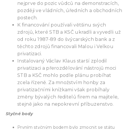
nejprve do pozic vůdců na demonstracích,
později ve vládních, úředních a obchodních
postech.
K financování používali většinu svých
zdrojů, které STB a KSČ ukradli a vyvedli už
od roku 1987-89 do švýcarských bank a z
těchto zdrojů financovali Malou i Velkou
privatizaci.
Instalovaný Václav Klaus starší zplodil
privatizaci a přerozdělování nástrojů moci
STB a KSČ mohlo podle plánu probíhat
zcela řízeně. Za množstvím honby za
privatizačními knížkami však probíhaly
změny bývalých ředitelů firem na majitele,
stejně jako na nepokrevní příbuzenstvo.
Styčné body
Prvním styčným bodem bylo zmocnit se státu