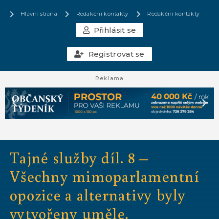
Hlavní strana
Redakční kontakty
Redakční kontakty
Přihlásit se
Registrovat se
Reklama
Tajné služby díl. 8 –
Všechny mimoparlamentní
opozice a alternativy byly
vytvořeny uměle.