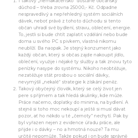
I takový „nemakačensko“ dostane občanský
důchod – třeba zrovna 25000,- Kč. Odpadne
nespravedlivý a nepřehledný systém sociálních
dávek, neboť právě z tohoto důchodu si tento
občan uhradí své bydlení, stravu, oblečení, energie.
To, jestli si bude chtít zaplatit vzdělání nebo bude
doma u svého PC s pivkem, vlastně nikomu
neublíží. Ba naopak. Je stejný konzument jako
každý občan, který si občas zajde nakoupit jídlo,
oblečení, využije i nějaké ty služby a tak znovu tyto
penízky nasype do systému. Nikoho neobtěžuje,
nezatěžuje stát prosbou o sociální dávky,
nevymýšlí „nekalé“ strategie k získání peněz.
Takový obyčejný člověk, který se celý život jen
pere s příjmem a tak hledá skulinky, kde může.
Práce načerno, doplatky do minima, na bydlení. A
stejně si toho moc nekoupí a ještě si musí dávat
pozor, ať ho někdo u té „černoty“ nechytí. Pak by
byl vyřazen nejen z evidence úřadu práce, ale
přijde i o dávky – no a hmotná nouze? Ta mu
určitě nepomůže. Takže pokud i on bude správně