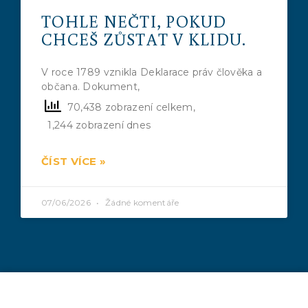
TOHLE NEČTI, POKUD
CHCEŠ ZŮSTAT V KLIDU.
V roce 1789 vznikla Deklarace práv člověka a
občana. Dokument,
70,438 zobrazení celkem,
1,244 zobrazení dnes
ČÍST VÍCE »
07/06/2026
Žádné komentáře