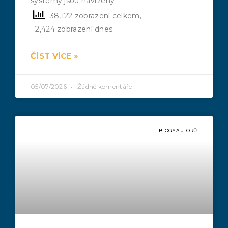
systémy jsou navrženy
38,122 zobrazení celkem,
2,424 zobrazení dnes
ČÍST VÍCE »
05/07/2026
Žádné komentáře
BLOGY AUTORŮ