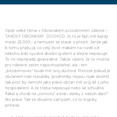
.
Opět velké téma v Občanském prozatímním zákoně –
TAKOVÝ OBČANSKÝ DŮCHOD. Jo to je fajn mít každý
měsíc 25.000,- a nemuset se starat o přežití. Jenže jak
k tomu přijdu já, co celý život makám na rozdíl od
někoho, kdo využívá dnešní systém a stejně nepracuje.
To mi nepřipadá spravedlivé. Takže vážení. Je to možná
pro některé zatím nepochopitelné, ale i ten
„bezdomovec“ bude mít svůj důchod. Protože pokud je
občanem naší republiky (podmínky nejsou nijak složité)
tak proč by nemohl jako právě občan mít svůj díl z jeho
hospodaření. A že třeba nepracuje nebo se schválně
flákal a chodil na „černotu“ a bral i dávky z našich daní?
No právě. Tak se zkusme zamyslet, co to logicky
přinese.