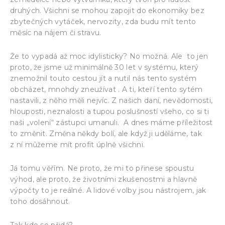
druhých. Všichni se mohou zapojit do ekonomiky bez
zbytečných vytáček, nervozity, zda budu mít tento
měsíc na nájem či stravu.
Že to vypadá až moc idylisticky? No možná. Ale to jen
proto, že jsme už minimálně 30 let v systému, který
znemožnil touto cestou jít a nutil nás tento systém
obcházet, mnohdy zneužívat . A ti, kteří tento sytém
nastavili, z něho měli nejvíc. Z našich daní, nevědomosti,
hlouposti, neznalosti a tupou poslušností všeho, co si ti
naši „volení“ zástupci umanuli. A dnes máme příležitost
to změnit. Změna někdy bolí, ale když ji uděláme, tak
z ní můžeme mít profit úplně všichni.
Já tomu věřím. Ne proto, že mi to přinese spoustu
výhod, ale proto, že životními zkušenostmi a hlavně
výpočty to je reálné. A lidové volby jsou nástrojem, jak
toho dosáhnout.
Tak kdo se přidá?