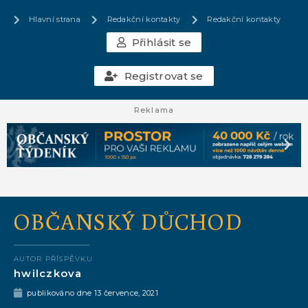
Hlavní strana
Redakční kontakty
Redakční kontakty
Přihlásit se
Registrovat se
Reklama
OBČANSKÝ DŮCHOD
AUTOR PŘÍSPĚVKU
hwilczkova
publikováno dne
13 července, 2021