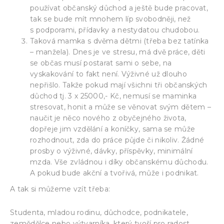
používat občanský důchod a ještě bude pracovat,
tak se bude mít mnohem líp svobodněji, než
s podporami, přídavky a nestydatou chudobou.
Taková mamka s dvěma dětmi (třeba bez tatínka
– manžela). Dnes je ve stresu, má dvě práce, děti
se občas musí postarat sami o sebe, na
vyskakování to fakt není. Výživné už dlouho
nepřišlo. Takže pokud mají všichni tři občanských
důchod tj. 3 x 25000,- Kč, nemusí se maminka
stresovat, honit a může se věnovat svým dětem –
naučit je něco nového z obyčejného života,
dopřeje jim vzdělání a koníčky, sama se může
rozhodnout, zda do práce půjde či nikoliv. Žádné
prosby o výživné, dávky, příspěvky, minimální
mzda. Vše zvládnou i díky občanskému důchodu.
A pokud bude akční a tvořivá, může i podnikat.
A tak si můžeme vzít třeba:
Studenta, mladou rodinu, důchodce, podnikatele,
zemědělce nebo výtvarníka, který tvoří pro radost