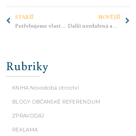
STARŠÍ
NOVĚJŠÍ
Potřebujeme vlastní armádu, ne expediční sbory
Další nezdařená akce «Rašagejt» od amerických «demokratů»
Rubriky
KNIHA Novodobá otroctví
BLOGY OBČANSKÉ REFERENDUM
ZPRAVODAJ
REKLAMA