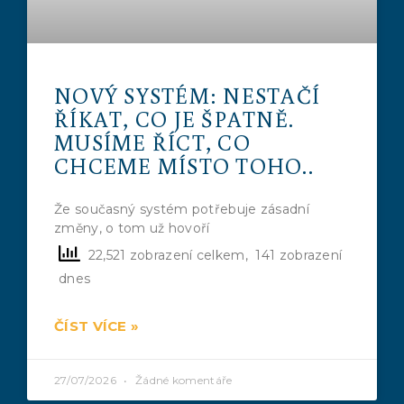
NOVÝ SYSTÉM: NESTAČÍ
ŘÍKAT, CO JE ŠPATNĚ.
MUSÍME ŘÍCT, CO
CHCEME MÍSTO TOHO..
Že současný systém potřebuje zásadní
změny, o tom už hovoří
22,521 zobrazení celkem, 141 zobrazení
dnes
ČÍST VÍCE »
27/07/2026
Žádné komentáře