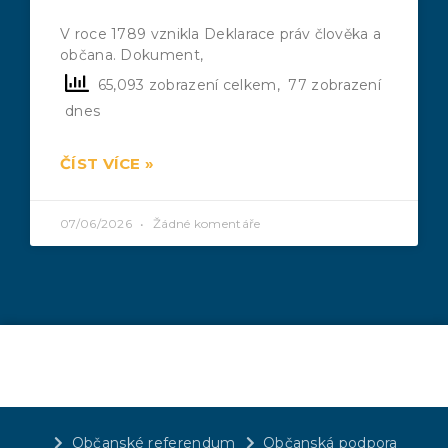
V roce 1789 vznikla Deklarace práv člověka a
občana. Dokument,
65,093 zobrazení celkem, 77 zobrazení
dnes
ČÍST VÍCE »
07/06/2026
Žádné komentáře
Občanské referendum
Občanská podpora