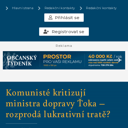
Hlavní strana
Redakční kontakty
Redakční kontakty
Přihlásit se
Registrovat se
Reklama
Komunisté kritizují
ministra dopravy Ťoka –
rozprodá lukrativní tratě?