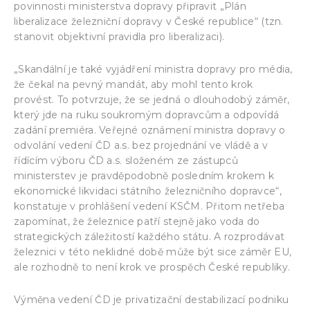
povinnosti ministerstva dopravy připravit „Plán
liberalizace železniční dopravy v České republice“ (tzn.
stanovit objektivní pravidla pro liberalizaci).
„Skandální je také vyjádření ministra dopravy pro média,
že čekal na pevný mandát, aby mohl tento krok
provést. To potvrzuje, že se jedná o dlouhodobý záměr,
který jde na ruku soukromým dopravcům a odpovídá
zadání premiéra. Veřejné oznámení ministra dopravy o
odvolání vedení ČD a.s. bez projednání ve vládě a v
řídícím výboru ČD a.s. složeném ze zástupců
ministerstev je pravděpodobně posledním krokem k
ekonomické likvidaci státního železničního dopravce“,
konstatuje v prohlášení vedení KSČM. Přitom netřeba
zapomínat, že železnice patří stejně jako voda do
strategických záležitostí každého státu. A rozprodávat
železnici v této neklidné době může být sice záměr EU,
ale rozhodně to není krok ve prospěch České republiky.
Výměna vedení ČD je privatizační destabilizací podniku