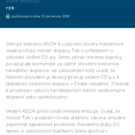
AUTOR PŘÍSPĚVKU
rzk
publikováno dne
13 července, 2018
Den po toleranci KSČM k vyslovení důvěry menšinové
vládě přichází ministr dopravy Ťok s vyhlášením o
odvolání vedení ČD a.s. Tento záměr ministra dopravy
považují ale komunisté za vážné ohrožení existence
národního dopravce. Ve zdůvodnění totiž uvedl, že
hlavním důvodem je liknavý přístup vedení ČD a.s. k
liberalizaci železniční dopravy v České republice. Přesněji
k privatizaci výkonů na lukrativních tratích soukromými
dopravci nebo společnostmi.
Vedení KSČM proto tvrdě ministra kritizuje. Uvádí, že
ministr Ťok v poslední novele drážního zákona úmyslně
zapomněl zapracovat povinnost členského státu EU
danou 4. železničním balíčkem, která spočívá v