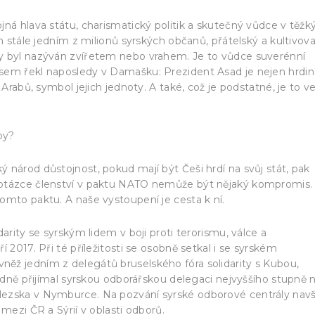
jná hlava státu, charismatický politik a skutečný vůdce v těžk
ím stále jedním z milionů syrských občanů, přátelský a kultivov
y byl nazýván zvířetem nebo vrahem. Je to vůdce suverénní
sem řekl naposledy v Damašku: Prezident Asad je nejen hrdin
 Arabů, symbol jejich jednoty. A také, což je podstatné, je to v
by?
 národ důstojnost, pokud mají být Češi hrdí na svůj stát, pak
 otázce členství v paktu NATO nemůže být nějaký kompromis.
omto paktu. A naše vystoupení je cesta k ní.
arity se syrským lidem v boji proti terorismu, válce a
 2017. Při té příležitosti se osobně setkal i se syrském
ěž jedním z delegátů bruselského fóra solidarity s Kubou,
ledně přijímal syrskou odborářskou delegaci nejvyššího stupně 
ezska v Nymburce. Na pozvání syrské odborové centrály navšt
mezi ČR a Sýrií v oblasti odborů.