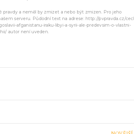
ké pravdy a neměl by zmizet a nebo být zmizen. Pro jeho
našem serveru. Půdodní text na adrese: http://pvpravda.cz/cec
slavii-afganistanu-iraku-libyi-a-syrii-ale-predevsim-o-vlastni-
hii/ autor není uveden.
NOVĚJŠÍ