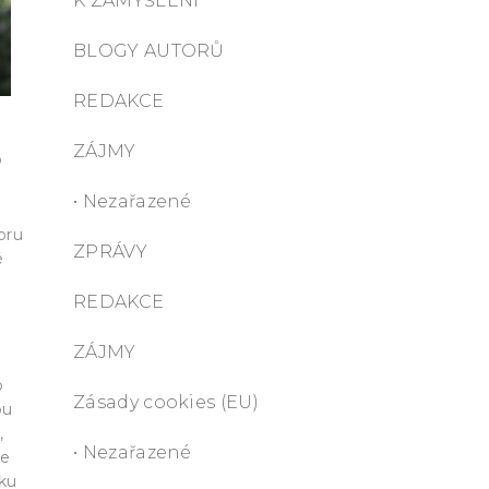
K ZAMYŠLENÍ
BLOGY AUTORŮ
REDAKCE
ZÁJMY
o
• Nezařazené
oru
ZPRÁVY
é
REDAKCE
ZÁJMY
o
Zásady cookies (EU)
ou
,
• Nezařazené
že
oku