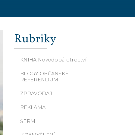
Rubriky
KNIHA Novodobá otroctví
BLOGY OBČANSKÉ
REFERENDUM
ZPRAVODAJ
REKLAMA
ŠERM