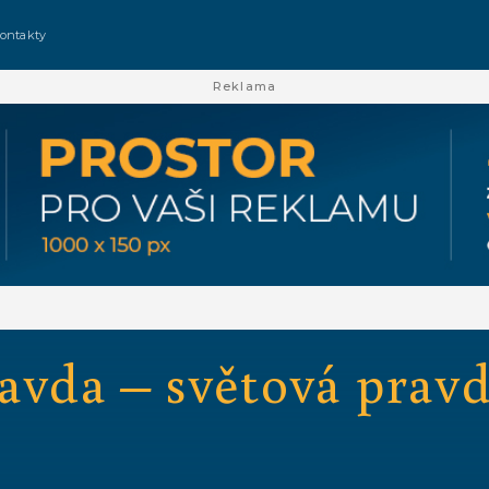
ontakty
Reklama
ravda – světová prav