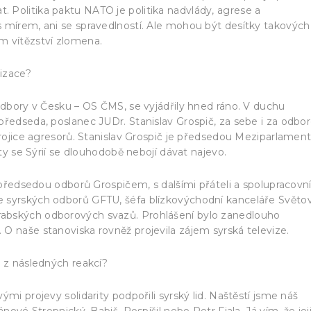
 Politika paktu NATO je politika nadvlády, agrese a
 mírem, ani se spravedlností. Ale mohou být desítky takových
m vítězství zlomena.
nizace?
 odbory v Česku – OS ČMS, se vyjádřily hned ráno. V duchu
předseda, poslanec JUDr. Stanislav Grospič, za sebe i za odbo
trojice agresorů. Stanislav Grospič je předsedou Meziparlament
ity se Sýrií se dlouhodobě nebojí dávat najevo.
s předsedou odborů Grospičem, s dalšími přáteli a spolupracovní
e syrských odborů GFTU, šéfa blízkovýchodní kanceláře Světo
abských odborových svazů. Prohlášení bylo zanedlouho
O naše stanoviska rovněž projevila zájem syrská televize.
a z následných reakcí?
mi projevy solidarity podpořili syrský lid. Naštěstí jsme náš
nové Stropnický, Babiš, Pospíšil nebo Petr Fiala. Já vím, že jej