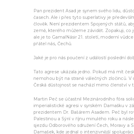
Pan prezident Asad je synem svého lidu, důsto
časech. Ale i přes tyto superlativy je předevš
člověk. Není prezidentem Spojených států, ab
země, kterého můžeme závidět. Zopakuji, co j
ale je to GamalNásir 21. století, moderní vůdce
přátel nás, Čechů.
Jaké je pro nás poučení z událostí poslední do
Tato agrese ukázala jedno. Pokud má mít český
nemohou být na straně válečných zločinců. V
Česká důstojnost se nachází mimo členství v t
Martin Peč se účastnil Mezinárodního fóra solid
imperialistické agresi v syrském Damašku v září
prezidentem Dr. Bašárem Asadem. Peč byl rovn
Palestinou a Sýrií v říjnu minulého roku a nás
sjezdu Odborového sdružení Čech, Moravy a Sl
Damašek, kde jednal o intenzivnější spolupráci 