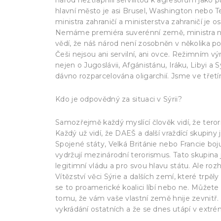
hlavní město je asi Brusel, Washington nebo T
ministra zahraničí a ministerstva zahraničí je o
Nemáme premiéra suverénní země, ministra ne
vědí, že náš národ není zosobněn v několika p
Češi nejsou ani servilní, ani ovce. Režimním v
nejen o Jugoslávii, Afgánistánu, Iráku, Libyi a S
dávno rozparcelována oligarchií. Jsme ve třet
Kdo je odpovědný za situaci v Sýrii?
Samozřejmě každý myslící člověk vidí, že teror
Každý už vidí, že DAEŠ a další vraždící skupiny 
Spojené státy, Velká Británie nebo Francie bojuj
vydržují mezinárodní terorismus. Tato skupina 
legitimní vládu a pro svou hlavu státu. Ale ro
Vítězství věci Sýrie a dalších zemí, které trpě
se to proamerické koalici líbí nebo ne. Můžete 
tomu, že vám vaše vlastní země hnije zevnitř. K
vykrádání ostatních a že se dnes utápí v extrém