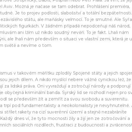
el Aviv. Možná je načase se tam odebrat. Prohlášení premiéra,
studné. Je to projev podlosti, slabošství a totální bezpáteřnosti
závislého státu, ale maňásky velmocí. To je smutné. Ale Syř
olitických figurkách. V žádném případě nepodceňuji náš národ,
ýmluvám ani lžím už nikdo soudný nevěří. To je fakt. Lhali nám
ýrii, ale lhali nám především o situaci ve vlastní zemi, která je 
ím světě a nevíme o tom.
ismus v takovém měřítku zplodily Spojené státy a jejich spojen
jsou jejich dílem. A nikdo myslící nebere vážně cynickou lež, že
í za lidská práva. Oni vyvražďují a zotročují národy a podporují
je obyčejná kriminální banda. Syrský lid se rozhodl nejen pro s
zhodl se především žít a zemřít za svou svobodu a suverenitu.
ly a trpí pod fundamentalisty a neokolonialisty je nevyhnutelné.
si střílet rakety na cizí suverénní území a stejně nezabráníte
aždý dnes ví, že tyto mocnosti žily a žijí jen ze zotročování a
ních sociálních rozdílech, frustraci z budoucnosti a zvrácenost