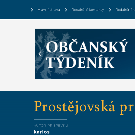
Hlavní strana
Redakční kontakty
Redakční k
Prostějovská p
AUTOR PŘÍSPĚVKU
karlos