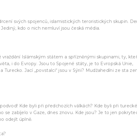
rcení svých spojenců, islamistických teroristických skupin. D
Jediný, kdo o nich nemluví jsou česká média.
vraždění Islámským státem a spřízněnými skupinami, ty, kteř
věta, i do Evropy. Jsou to Spojené státy, je to Evropská Unie,
a Turecko. Jací „povstalci“ jsou v Sýrii? Mudžahedíni ze sta ze
to podvod! Kde byli při předchozích válkách? Kde byli při tureck
 se zabíjelo v Gaze, dnes znovu. Kde jsou? Je to jen pokrytec
o odejít úplně.
ta?