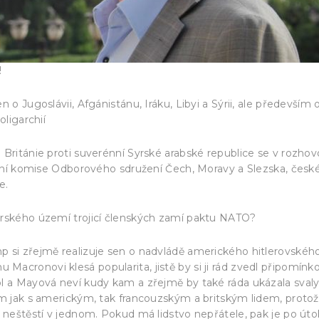
!
 o Jugoslávii, Afgánistánu, Iráku, Libyi a Sýrii, ale především 
oligarchií
 Británie proti suverénní Syrské arabské republice se v rozhov
niční komise Odborového sdružení Čech, Moravy a Slezska, česk
e.
yrského území trojicí členských zamí paktu NATO?
p si zřejmě realizuje sen o nadvládě amerického hitlerovskéh
acronovi klesá popularita, jistě by si ji rád zvedl připomínk
l a Mayová neví kudy kam a zřejmě by také ráda ukázala svaly
ím jak s americkým, tak francouzským a britským lidem, proto
a neštěstí v jednom. Pokud má lidstvo nepřátele, pak je po út