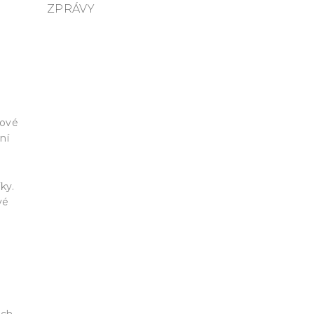
ZPRÁVY
rové
ní
ky.
vé
ich