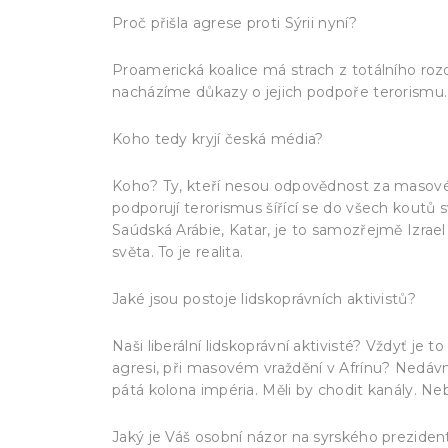
Proč přišla agrese proti Sýrii nyní?
Proamerická koalice má strach z totálního rozd
nacházíme důkazy o jejich podpoře terorismu. 
Koho tedy kryjí česká média?
Koho? Ty, kteří nesou odpovědnost za masové 
podporují terorismus šířící se do všech koutů s
Saúdská Arábie, Katar, je to samozřejmě Izrael 
světa. To je realita.
Jaké jsou postoje lidskoprávních aktivistů?
Naši liberální lidskoprávní aktivisté? Vždyť je 
agresi, při masovém vraždění v Afrínu? Nedávno
pátá kolona impéria. Měli by chodit kanály. Neb
Jaký je Váš osobní názor na syrského preziden