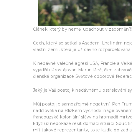
Článek, který by neměl upadnout v zapomění!!
Čech, který se setkal s Asadem: Lhali nám nejen
vlastní zemi, která je už dávno rozparcelována 
K nedávné válečné agresi USA, Francie a Velké
vyjádřil i Prostějovan Martin Peč, člen zahra
členské organizace Světové odborové federac
Jaký je Váš postoj k nedávnému ostřelování s
Můj postoj je samozřejmě negativní. Pan Trum
nadčlověka na Blízkém východě, nagelovanému M
francouzské koloniální slávy na hromadě mrtvo
když už nedokáže řešit domácí situaci. Soucít
mít takové reprezentanty, to je kudla do zad 