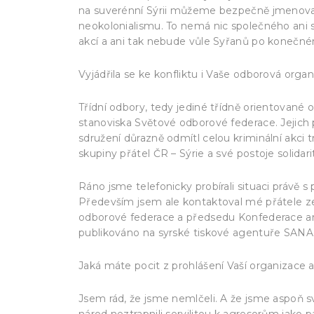
na suverénní Sýrii můžeme bezpečně jmenovat.
neokolonialismu. To nemá nic společného ani s
akcí a ani tak nebude vůle Syřanů po konečné
Vyjádřila se ke konfliktu i Vaše odborová orga
Třídní odbory, tedy jediné třídně orientované
stanoviska Světové odborové federace. Jejich 
sdružení důrazně odmítl celou kriminální akci 
skupiny přátel ČR – Sýrie a své postoje solidar
Ráno jsme telefonicky probírali situaci právě 
Především jsem ale kontaktoval mé přátele z
odborové federace a předsedu Konfederace ar
publikováno na syrské tiskové agentuře SANA. 
Jaká máte pocit z prohlášení Vaší organizace 
Jsem rád, že jsme nemlčeli. A že jsme aspoň svý
národ neztrapnili servilitou k agresorům jako pá