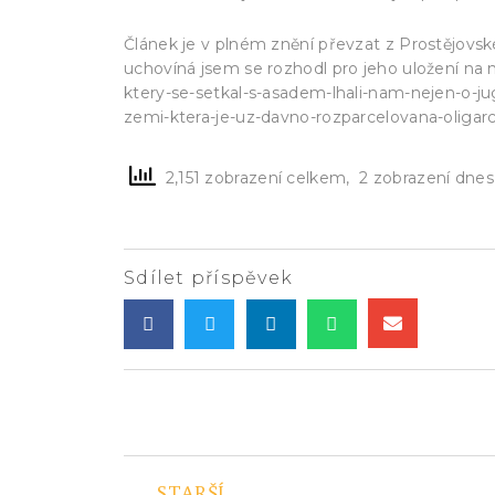
Článek je v plném znění převzat z Prostějovs
uchovíná jsem se rozhodl pro jeho uložení na 
ktery-se-setkal-s-asadem-lhali-nam-nejen-o-jugo
zemi-ktera-je-uz-davno-rozparcelovana-oligarc
2,151 zobrazení celkem, 2 zobrazení dnes
Sdílet příspěvek
STARŠÍ