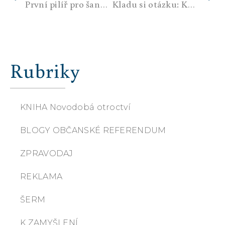
První pilíř pro šanci na úspěch a zlepšení našeho světa kolem je naučit se tomu, co se děje, rozumět.
Kladu si otázku: Kdo je vlastně tento člověk, Babiš? Jaký má cíl, nebo snad úkol?
Rubriky
KNIHA Novodobá otroctví
BLOGY OBČANSKÉ REFERENDUM
ZPRAVODAJ
REKLAMA
ŠERM
K ZAMYŠLENÍ