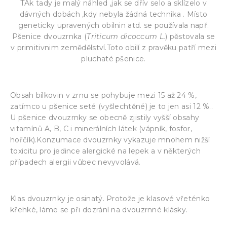
TAk tady je malý náhled ,jak se dřív selo a sklízelo v
dávných dobách ,kdy nebyla žádná technika . Místo
geneticky upravených obilnin atd. se používala např.
Pšenice dvouzrnka (
Triticum dicoccum L.
) pěstovala se
v primitivnim zemědělství.Toto obilí z pravěku patří mezi
pluchaté pšenice.
Obsah bílkovin v zrnu se pohybuje mezi 15 až 24 %,
zatímco u pšenice seté (vyšlechtěné) je to jen asi 12 %..
U pšenice dvouzrnky se obecně zjistily vyšší obsahy
vitamínů A, B, C i minerálních látek (vápník, fosfor,
hořčík).Konzumace dvouzrnky vykazuje mnohem nižší
toxicitu pro jedince alergické na lepek a v některých
případech alergii vůbec nevyvolává.
Klas dvouzrnky je osinatý. Protože je klasové vřeténko
křehké, láme se při dozrání na dvouzrnné klásky.