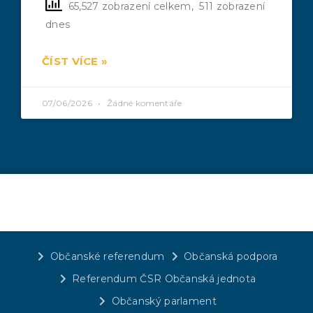
65,527 zobrazení celkem, 511 zobrazení
dnes
ČÍST VÍCE »
07/06/2026
Žádné komentáře
Občanské referendum
Občanská podpora
Referendum ČSR Občanská jednota
Občanský parlament