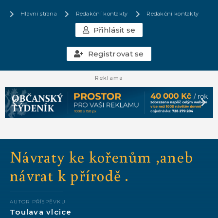
Hlavní strana
Redakční kontakty
Redakční kontakty
Přihlásit se
Registrovat se
Reklama
Návraty ke kořenům ,aneb
návrat k přírodě .
AUTOR PŘÍSPĚVKU
Toulava vlcice