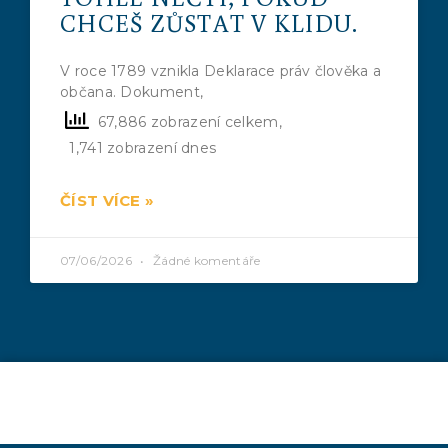
CHCEŠ ZŮSTAT V KLIDU.
V roce 1789 vznikla Deklarace práv člověka a
občana. Dokument,
67,886 zobrazení celkem,
1,741 zobrazení dnes
ČÍST VÍCE »
07/06/2026
Žádné komentáře