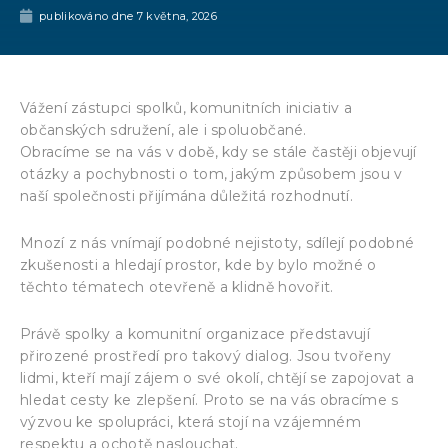
publikováno dne
7 května, 2026
Vážení zástupci spolků, komunitních iniciativ a
občanských sdružení, ale i spoluobčané.
Obracíme se na vás v době, kdy se stále častěji objevují
otázky a pochybnosti o tom, jakým způsobem jsou v
naší společnosti přijímána důležitá rozhodnutí.
Mnozí z nás vnímají podobné nejistoty, sdílejí podobné
zkušenosti a hledají prostor, kde by bylo možné o
těchto tématech otevřeně a klidně hovořit.
Právě spolky a komunitní organizace představují
přirozené prostředí pro takový dialog. Jsou tvořeny
lidmi, kteří mají zájem o své okolí, chtějí se zapojovat a
hledat cesty ke zlepšení. Proto se na vás obracíme s
výzvou ke spolupráci, která stojí na vzájemném
respektu a ochotě naslouchat.