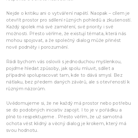
Nejde o kritiku ani o vytváření napětí. Naopak – cílem je
otevřít prostor pro sdílení různých pohledů a zkušeností.
Každý spolek má své zaměření, své priority i své
možnosti. Přesto věříme, že existují témata, která nás
mohou spojovat, a že společný dialog může přinést
nové podněty i porozumění.
Rádi bychom vás oslovili s jednoduchou myšlenkou,
pojďme hledat způsoby, jak spolu mluvit, sdílet a
případně spolupracovat tam, kde to dává smysl. Bez
nátlaku, bez předem daných závěrů, ale s otevřeností k
různým názorům.
Uvědomujeme si, že ne každý má prostor nebo potřebu
se do podobných iniciativ zapojit. I to je v pořádku a
plně to respektujeme . Přesto věřím, že už samotná
ochota vést klidný a věcný dialog je krokem, který má
svou hodnotu.