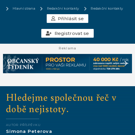
Hlavní strana
Redakční kontakty
Redakční kontakty
Přihlásit se
Registrovat se
Reklama
Hledejme společnou řeč v
době nejistoty.
AUTOR PŘÍSPĚVKU
Simona Peterova