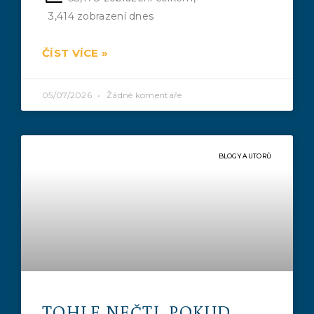
3,414 zobrazení dnes
ČÍST VÍCE »
05/07/2026
Žádné komentáře
BLOGY AUTORŮ
TOHLE NEČTI, POKUD