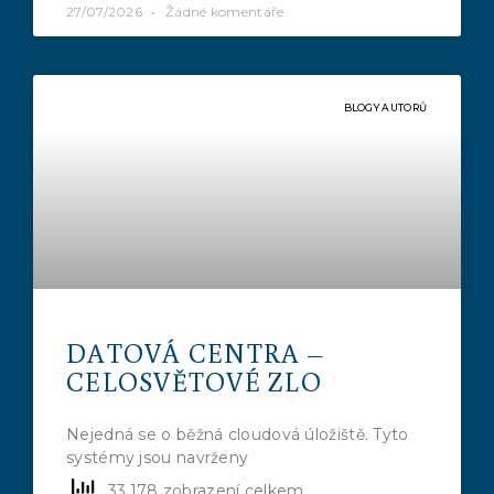
27/07/2026
Žádné komentáře
BLOGY AUTORŮ
DATOVÁ CENTRA –
CELOSVĚTOVÉ ZLO
Nejedná se o běžná cloudová úložiště. Tyto
systémy jsou navrženy
33,178 zobrazení celkem,