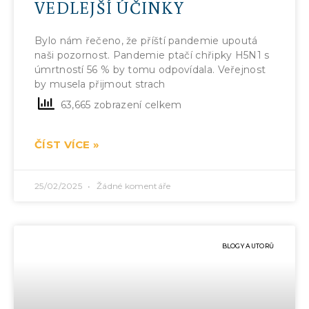
VEDLEJŠÍ ÚČINKY
Bylo nám řečeno, že příští pandemie upoutá
naši pozornost. Pandemie ptačí chřipky H5N1 s
úmrtností 56 % by tomu odpovídala. Veřejnost
by musela přijmout strach
63,665 zobrazení celkem
ČÍST VÍCE »
25/02/2025
Žádné komentáře
BLOGY AUTORŮ