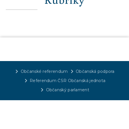
Občanské referendum
Občanská podpora
Referendum ČSR Občanská jednota
Občanský parlament