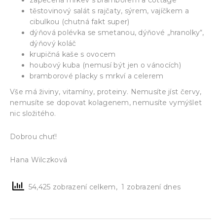
těstovinový salát s rajčaty, sýrem, vajíčkem a
cibulkou (chutná fakt super)
dýňová polévka se smetanou, dýňové „hranolky“,
dýňový koláč
krupičná kaše s ovocem
houbový kuba (nemusí být jen o vánocích)
bramborové placky s mrkví a celerem
Vše má živiny, vitamíny, proteiny. Nemusíte jíst červy,
nemusíte se dopovat kolagenem, nemusíte vymýšlet
nic složitého.
Dobrou chuť!
Hana Wilczková
54,425 zobrazení celkem, 1 zobrazení dnes