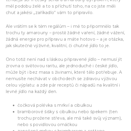
měl podobu želé a to s příchutí toho, na co jste měli
chuť a jakési „zaříkadlo“ vám to připravilo.
Ale vrátím se k těm regálům – i mě to připomnělo tak
trochu ty amarouny – prostě žádné vaření, žádné vážení,
žádná energie pro přípravu a máte hotovo – a je otázka,
jak skutečně výživné, kvalitní, či chutné jídlo to je.
Ono totiž není nad s láskou připravené jídlo – nemusí jít
zrovna o světovou raritu, ale jednoduché i české jídlo,
může být i bez masa s živinami, které tělo potřebuje. A
nemusíte nechávat v obchodech se zdravou výživou
celou výplatu: a zde pár receptů či nápadů na kvalitní i
levné jídlo na každý den.
čočková polévka s mrkví a cibulkou
bramborové šišky s cibulkou nebo špekem (ten
trochu prožene střeva, ale má také svůj význam),
nebo s povidlovou omáčkou
zapečená mrkev s bramborem a cottage