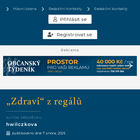
Hlavní strana
Redakční kontakty
Redakční kontakty
Přihlásit se
Registrovat se
Reklama
„Zdraví“ z regálů
AUTOR PŘÍSPĚVKU
hwilczkova
publikováno dne
7 února, 2025