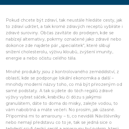
Pokud chcete být zdraví, tak neustále hledáte cesty, jak
to zdraví udržet, a tak kromě zdravých receptů vybíráte i
zdravé suroviny. Občas zavítáte do prodejen, kde se
nabízejí alternativy, pokrmy označené jako zdravé nebo
dokonce zde najdete pár „specialitek“, které slibují
snížení cholesterolu, výživu kloubů, zvýšení imunity,
energie a nebo očistu celého těla.
Mnohé produkty jsou z kontrolovaného zemědělství, z
oblastí, kde se podporuje lokální ekonomika a další –
mnohdy moderní názvy toho, co má být přirozeným od
samé podstaty. A tak si jdete do těch regálů zdravé
výživy vybrat sáček, krabičku či dózu s jakýmsi
granulátem, dáte to doma do misky, zalejte vodou, to
vám nabobtná a máte večeři. No prosím, jak úžasné.
Připomíná mi to amarouny – ti, co neviděli Návštěvníky
nebo nemají představu co to je, tak se jedná sice o
tehdejší sci-fi český seriál a amarouny byl pokrm, který