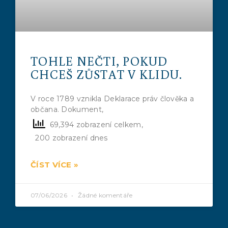
TOHLE NEČTI, POKUD
CHCEŠ ZŮSTAT V KLIDU.
V roce 1789 vznikla Deklarace práv člověka a
občana. Dokument,
69,394 zobrazení celkem,
200 zobrazení dnes
ČÍST VÍCE »
07/06/2026
Žádné komentáře