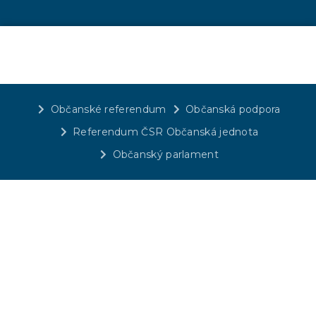
Občanské referendum
Občanská podpora
Referendum ČSR Občanská jednota
Občanský parlament