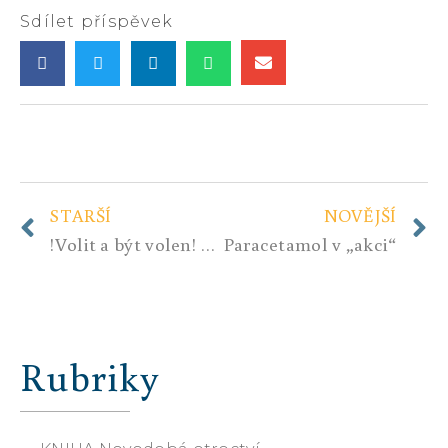
Sdílet příspěvek
STARŠÍ
NOVĚJŠÍ
!Volit a být volen! Chcete revoluci? Tak jedině legitimní.
Paracetamol v „akci“
Rubriky