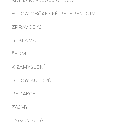
KNIHA Novodobá otroctví
BLOGY OBČANSKÉ REFERENDUM
ZPRAVODAJ
REKLAMA
ŠERM
K ZAMYŠLENÍ
BLOGY AUTORŮ
REDAKCE
ZÁJMY
• Nezařazené