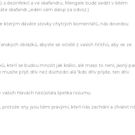
s dezinfekcí a ve skafandru, Mengele bude sedět v bílém
máte skafandr, jeden vám daruji za odvoz.)
 ke kterým dáváte stovky chytrých komentářů, nás dovedou
kých obrázků, abyste se očistili z vašich hříchů, aby se ze
 kteří se budou množit jak králíci, ale maso to není, jasný p
musíte přijít dřív než důchodci alá “kdo dřív přijde, ten dřív
e vašich hlavách nezůstala špetka rozumu.
 protože ony jsou těmi pravými, kteří nás zachrání a chránit n