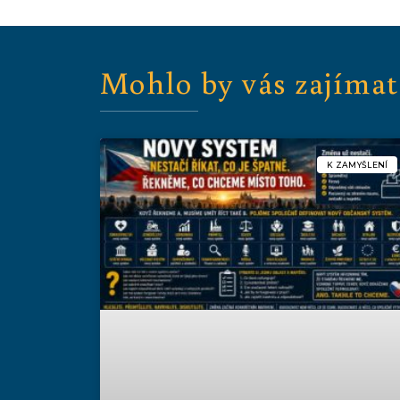
Mohlo by vás zajímat
K ZAMYŠLENÍ