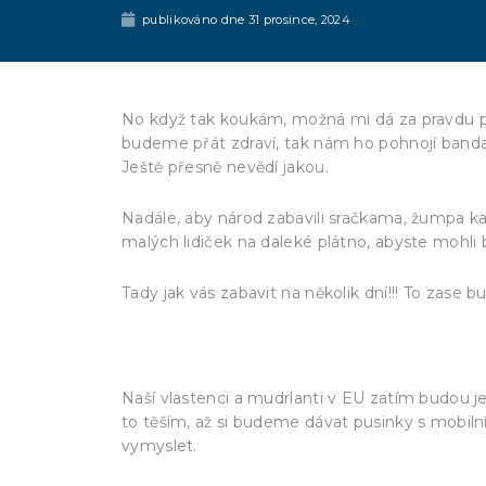
publikováno dne
31 prosince, 2024
No když tak koukám, možná mi dá za pravdu pár 
budeme přát zdraví, tak nám ho pohnojí banda s
Ještě přesně nevědí jakou.
Nadále, aby národ zabavili sračkama, žumpa ka
malých lidiček na daleké plátno, abyste mohli b
Tady jak vás zabavit na několik dní!!! To zase 
https://www.facebook.com/share/r/15sSC
Naší vlastenci a mudrlanti v EU zatím budou je
to těším, až si budeme dávat pusinky s mobilním
vymyslet.