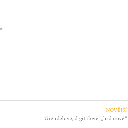
es
NOVĚJŠÍ
Gréndélové, digitálové, ,,hrdinové“