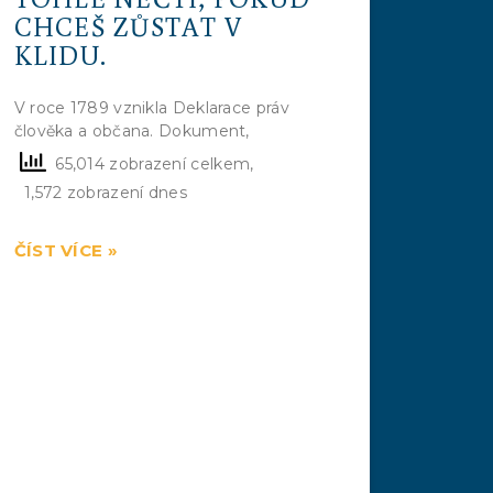
CHCEŠ ZŮSTAT V
KLIDU.
V roce 1789 vznikla Deklarace práv
člověka a občana. Dokument,
65,014 zobrazení celkem,
1,572 zobrazení dnes
ČÍST VÍCE »