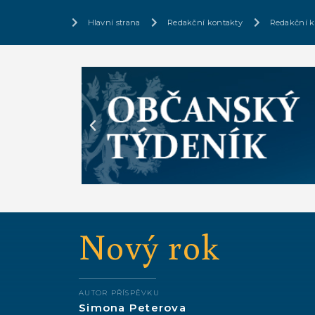
Hlavní strana
Redakční kontakty
Redakční k
Nový rok
AUTOR PŘÍSPĚVKU
Simona Peterova