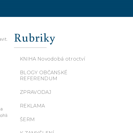
Rubriky
vit.
KNIHA Novodobá otroctví
BLOGY OBČANSKÉ
REFERENDUM
ZPRAVODAJ
REKLAMA
na
ohli
ŠERM