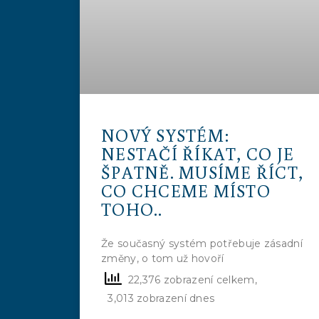
NOVÝ SYSTÉM:
NESTAČÍ ŘÍKAT, CO JE
ŠPATNĚ. MUSÍME ŘÍCT,
CO CHCEME MÍSTO
TOHO..
Že současný systém potřebuje zásadní
změny, o tom už hovoří
22,376 zobrazení celkem,
3,013 zobrazení dnes