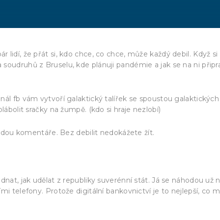
lidí, že přát si, kdo chce, co chce, může každý debil. Když si
oudruhů z Bruselu, kde plánuji pandémie a jak se na ni připra
nál fb vám vytvoří galaktický talířek se spoustou galaktických
lábolit sračky na žumpě. (kdo si hraje nezlobí)
budou komentáře. Bez debilit nedokážete žít.
oL3LT
dnat, jak udělat z republiky suverénní stát. Já se náhodou už 
i telefony. Protože digitální bankovnictví je to nejlepší, co m