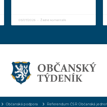
05/07/2026
Žádné komentáře
Občanská podpora
Referendum ČSR Občanská jedno