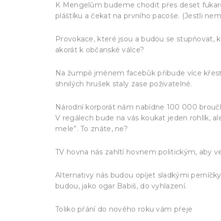
K Mengelům budeme chodit přes deset fukarů 
pláštíku a čekat na prvního pacoše. (Jestli ne
Provokace, které jsou a budou se stupňovat,
akorát k občanské válce?
Na žumpě jménem facebůk přibude více křesťans
shnilých hrušek staly zase poživatelné.
Národní korporát nám nabídne 100 000 broučků,
V regálech bude na vás koukat jeden rohlík, ale 
mele”. To znáte, ne?
TV hovna nás zahltí hovnem politickým, aby v
Alternativy nás budou opíjet sladkými perníčky,
budou, jako ogar Babiš, do vyhlazení.
Toliko přání do nového roku vám přeje