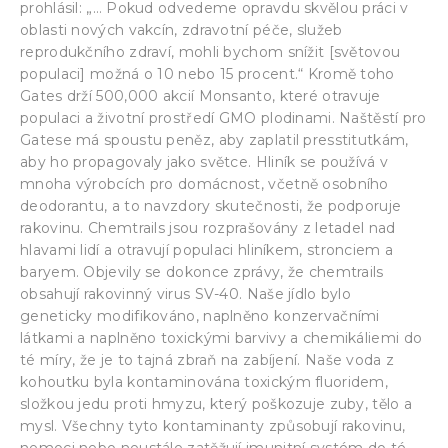
prohlásil: „… Pokud odvedeme opravdu skvělou práci v
oblasti nových vakcín, zdravotní péče, služeb
reprodukčního zdraví, mohli bychom snížit [světovou
populaci] možná o 10 nebo 15 procent.“ Kromě toho
Gates drží 500,000 akcií Monsanto, které otravuje
populaci a životní prostředí GMO plodinami. Naštěstí pro
Gatese má spoustu peněz, aby zaplatil presstitutkám,
aby ho propagovaly jako světce. Hliník se používá v
mnoha výrobcích pro domácnost, včetně osobního
deodorantu, a to navzdory skutečnosti, že podporuje
rakovinu. Chemtrails jsou rozprašovány z letadel nad
hlavami lidí a otravují populaci hliníkem, stronciem a
baryem. Objevily se dokonce zprávy, že chemtrails
obsahují rakovinný virus SV-40. Naše jídlo bylo
geneticky modifikováno, naplněno konzervačními
látkami a naplněno toxickými barvivy a chemikáliemi do
té míry, že je to tajná zbraň na zabíjení. Naše voda z
kohoutku byla kontaminována toxickým fluoridem,
složkou jedu proti hmyzu, který poškozuje zuby, tělo a
mysl. Všechny tyto kontaminanty způsobují rakovinu,
nemoci nebo neustále zatěžují imunitní systém do té