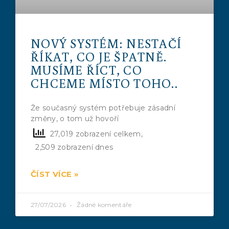
NOVÝ SYSTÉM: NESTAČÍ
ŘÍKAT, CO JE ŠPATNĚ.
MUSÍME ŘÍCT, CO
CHCEME MÍSTO TOHO..
Že současný systém potřebuje zásadní
změny, o tom už hovoří
27,019 zobrazení celkem,
2,509 zobrazení dnes
ČÍST VÍCE »
27/07/2026
Žádné komentáře