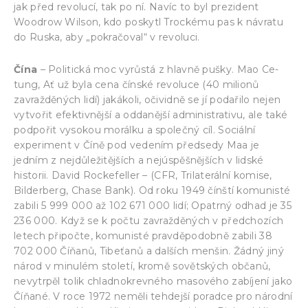
jak před revolucí, tak po ní. Navíc to byl prezident
Woodrow Wilson, kdo poskytl Trockému pas k návratu
do Ruska, aby „pokračoval“ v revoluci.
Čína
– Politická moc vyrůstá z hlavně pušky. Mao Ce-
tung, Ať už byla cena čínské revoluce (40 milionů
zavražděných lidí) jakákoli, očividně se jí podařilo nejen
vytvořit efektivnější a oddanější administrativu, ale také
podpořit vysokou morálku a společný cíl. Sociální
experiment v Číně pod vedením předsedy Maa je
jedním z nejdůležitějších a nejúspěšnějších v lidské
historii. David Rockefeller – (CFR, Trilaterální komise,
Bilderberg, Chase Bank). Od roku 1949 čínští komunisté
zabili 5 999 000 až 102 671 000 lidí; Opatrný odhad je 35
236 000. Když se k počtu zavražděných v předchozích
letech připočte, komunisté pravděpodobně zabili 38
702 000 Číňanů, Tibeťanů a dalších menšin. Žádný jiný
národ v minulém století, kromě sovětských občanů,
nevytrpěl tolik chladnokrevného masového zabíjení jako
Číňané. V roce 1972 neměli tehdejší poradce pro národní