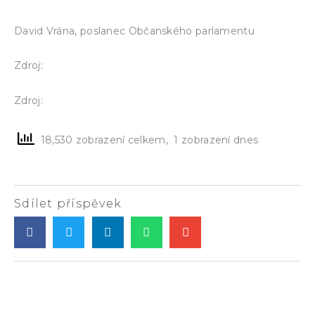
David Vrána, poslanec Občanského parlamentu
https://www.bibliotecapleyades.net/sociopolit
Zdroj:
https://www.hawaii.edu/powerkills/METHOD.
Zdroj:
18,530 zobrazení celkem, 1 zobrazení dnes
Sdílet příspěvek