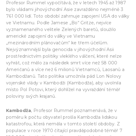
Profesor Rummel vypočítává, že v letech 1945 až 1987
bylo vládami jihovýchodní Asie zavražděno nejméně 3
761 000 lidí. Toto období zahrnuje zapojení USA do války
ve Vietnamu. Podle Jamese „Bo“ Gritze, nejvíce
vyznamenaného velitele Zelených baretů, sloužilo
americké zapojení do války ve Vietnamu
„mezinárodním plánovačům“ ke třem účelům.
Nejvýznamnější byla genocida v jihovýchodní Asii
prostřednictvím politiky vleklého válčení, které nelze
vyhrát, což mělo za následek smrt více než 58 000
Američanů a více než 6 milionů Vietnamců, Laosanů a
Kambodžanů. Tato politika umožnila pád Lon Nolovy
vojenské vlády v Kambodži (Kambodža), aby uvolnila
místo Pol Potovi, který dohlížel na vyvraždění téměř
poloviny svých krajanů.
Kambodža
, Profesor Rummel poznamenává, že v
poměru k počtu obyvatel prošla Kambodža lidskou
katastrofou, která neměla v tomto století obdoby. Z
populace v roce 1970 čítající pravděpodobně téměř 7