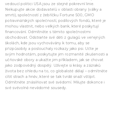
vedoucí politici USA jsou ze stejné pokrevní linie.
Nekupujte akcie dodavatelů v oblasti obrany (války a
smrti), společností z žebříčku Fortune 500, GMO
potravinářských společností, podílových fondů, které je
mohou vlastnit, nebo velkých bank, které poskytují
financování. Odmítněte s těmito společnostmi
obchodovat. Odstraňte své děti z gulagů ve veřejných
školách, kde jsou vychovávány k tomu, aby se
přizpůsobily a poslouchaly rozkazy jako psi. Učte je
svým hodnotám, poskytujte jim rozmanité zkušenosti a
učňovské obory a ukažte jim příkladem, jak se chovat
jako zodpovědný dospělý. Užívejte si krásy a zázraků
života bez ohledu na to, co globalisté dělají – odmítněte
cítit strach a hněv, které se tak tvrdě snaží vštípit.
Odmítněte znásilňovat své svědomí. Milujte dokonce i
své svévolně nevědomé sousedy.
Democide – (Baal Gates mix)
weather manipulation democide