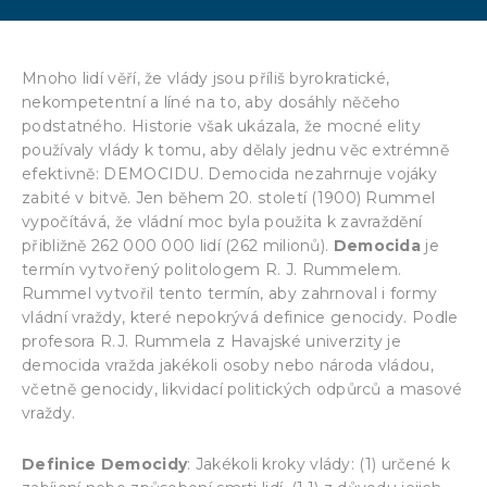
Mnoho lidí věří, že vlády jsou příliš byrokratické,
nekompetentní a líné na to, aby dosáhly něčeho
podstatného. Historie však ukázala, že mocné elity
používaly vlády k tomu, aby dělaly jednu věc extrémně
efektivně: DEMOCIDU. Democida nezahrnuje vojáky
zabité v bitvě. Jen během 20. století (1900) Rummel
vypočítává, že vládní moc byla použita k zavraždění
přibližně 262 000 000 lidí (262 milionů).
Democida
je
termín vytvořený politologem R. J. Rummelem.
Rummel vytvořil tento termín, aby zahrnoval i formy
vládní vraždy, které nepokrývá definice genocidy. Podle
profesora R.J. Rummela z Havajské univerzity je
democida vražda jakékoli osoby nebo národa vládou,
včetně genocidy, likvidací politických odpůrců a masové
vraždy.
Definice Democidy
: Jakékoli kroky vlády: (1) určené k