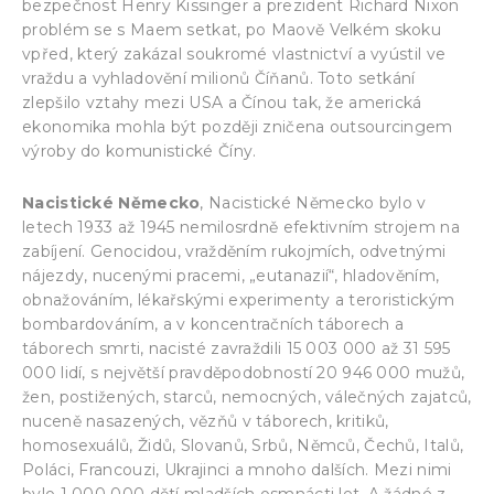
bezpečnost Henry Kissinger a prezident Richard Nixon
problém se s Maem setkat, po Maově Velkém skoku
vpřed, který zakázal soukromé vlastnictví a vyústil ve
vraždu a vyhladovění milionů Číňanů. Toto setkání
zlepšilo vztahy mezi USA a Čínou tak, že americká
ekonomika mohla být později zničena outsourcingem
výroby do komunistické Číny.
Nacistické Německo
, Nacistické Německo bylo v
letech 1933 až 1945 nemilosrdně efektivním strojem na
zabíjení. Genocidou, vražděním rukojmích, odvetnými
nájezdy, nucenými pracemi, „eutanazií“, hladověním,
obnažováním, lékařskými experimenty a teroristickým
bombardováním, a v koncentračních táborech a
táborech smrti, nacisté zavraždili 15 003 000 až 31 595
000 lidí, s největší pravděpodobností 20 946 000 mužů,
žen, postižených, starců, nemocných, válečných zajatců,
nuceně nasazených, vězňů v táborech, kritiků,
homosexuálů, Židů, Slovanů, Srbů, Němců, Čechů, Italů,
Poláci, Francouzi, Ukrajinci a mnoho dalších. Mezi nimi
bylo 1 000 000 dětí mladších osmnácti let. A žádné z