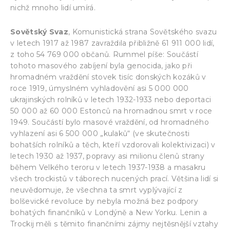
nichž mnoho lidí umírá.
Sovětský Svaz
, Komunistická strana Sovětského svazu
v letech 1917 až 1987 zavraždila přibližně 61 911 000 lidí,
z toho 54 769 000 občanů. Rummel píše: Součástí
tohoto masového zabíjení byla genocida, jako při
hromadném vraždění stovek tisíc donských kozáků v
roce 1919, úmyslném vyhladovění asi 5 000 000
ukrajinských rolníků v letech 1932-1933 nebo deportaci
50 000 až 60 000 Estonců na hromadnou smrt v roce
1949. Součástí bylo masové vraždění, od hromadného
vyhlazení asi 6 500 000 „kulaků“ (ve skutečnosti
bohatších rolníků a těch, kteří vzdorovali kolektivizaci) v
letech 1930 až 1937, popravy asi milionu členů strany
během Velkého teroru v letech 1937-1938 a masakru
všech trockistů v táborech nucených prací. Většina lidí si
neuvědomuje, že všechna ta smrt vyplývající z
bolševické revoluce by nebyla možná bez podpory
bohatých finančníků v Londýně a New Yorku. Lenin a
Trockij měli s těmito finančními zájmy nejtěsnější vztahy