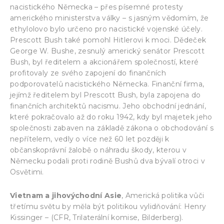
nacistického Německa – přes písemné protesty
amerického ministerstva války – s jasným vědomím, že
ethylolovo bylo určeno pro nacistické vojenské účely.
Prescott Bush také pomohl Hitlerovi k moci. Dědeček
George W. Bushe, zesnulý americký senátor Prescott
Bush, byl ředitelem a akcionářem společností, které
profitovaly ze svého zapojení do finančních
podporovatelů nacistického Německa. Finanční firma,
jejímž ředitelem byl Prescott Bush, byla zapojena do
finančních architektů nacismu. Jeho obchodní jednání,
které pokračovalo až do roku 1942, kdy byl majetek jeho
společnosti zabaven na základě zákona o obchodování s
nepřítelem, vedly o více než 60 let později k
občanskoprávní žalobě o náhradu škody, kterou v
Německu podali proti rodině Bushů dva bývalí otroci v
Osvětimi.
Vietnam a jihovýchodní Asie
, Americká politika vůči
třetímu světu by měla být politikou vylidňování: Henry
Kissinger – (CFR, Trilaterální komise, Bilderberg).