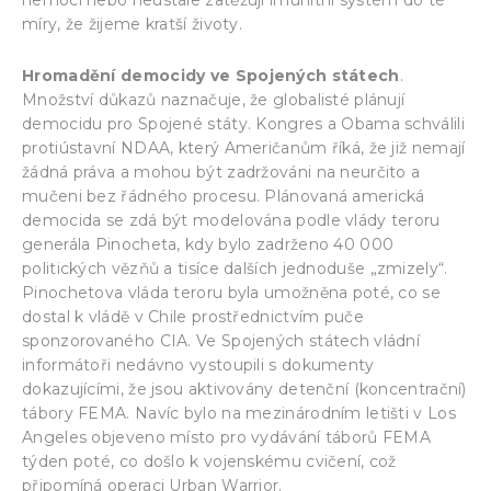
míry, že žijeme kratší životy.
Hromadění democidy ve Spojených státech
.
Množství důkazů naznačuje, že globalisté plánují
democidu pro Spojené státy. Kongres a Obama schválili
protiústavní NDAA, který Američanům říká, že již nemají
žádná práva a mohou být zadržováni na neurčito a
mučeni bez řádného procesu. Plánovaná americká
democida se zdá být modelována podle vlády teroru
generála Pinocheta, kdy bylo zadrženo 40 000
politických vězňů a tisíce dalších jednoduše „zmizely“.
Pinochetova vláda teroru byla umožněna poté, co se
dostal k vládě v Chile prostřednictvím puče
sponzorovaného CIA. Ve Spojených státech vládní
informátoři nedávno vystoupili s dokumenty
dokazujícími, že jsou aktivovány detenční (koncentrační)
tábory FEMA. Navíc bylo na mezinárodním letišti v Los
Angeles objeveno místo pro vydávání táborů FEMA
týden poté, co došlo k vojenskému cvičení, což
připomíná operaci Urban Warrior.