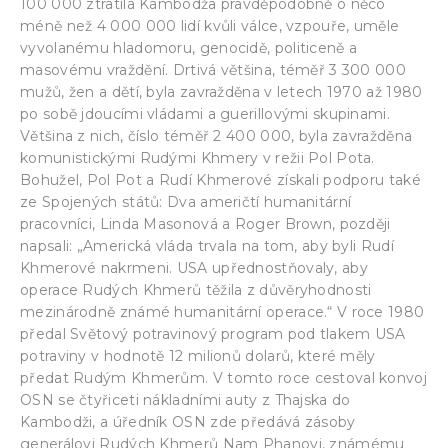
100 000 ztratila Kambodža pravděpodobně o něco
méně než 4 000 000 lidí kvůli válce, vzpouře, uměle
vyvolanému hladomoru, genocidě, politiceně a
masovému vraždění. Drtivá většina, téměř 3 300 000
mužů, žen a dětí, byla zavražděna v letech 1970 až 1980
po sobě jdoucími vládami a guerillovými skupinami.
Většina z nich, číslo téměř 2 400 000, byla zavražděna
komunistickými Rudými Khmery v režii Pol Pota.
Bohužel, Pol Pot a Rudí Khmerové získali podporu také
ze Spojených států: Dva američtí humanitární
pracovníci, Linda Masonová a Roger Brown, později
napsali: „Americká vláda trvala na tom, aby byli Rudí
Khmerové nakrmeni. USA upřednostňovaly, aby
operace Rudých Khmerů těžila z důvěryhodnosti
mezinárodně známé humanitární operace.“ V roce 1980
předal Světový potravinový program pod tlakem USA
potraviny v hodnotě 12 milionů dolarů, které měly
předat Rudým Khmerům. V tomto roce cestoval konvoj
OSN se čtyřiceti nákladními auty z Thajska do
Kambodži, a úředník OSN zde předává zásoby
generálovi Rudých Khmerů Nam Phanovi, známému