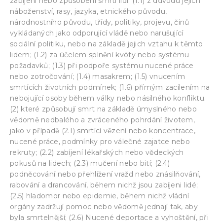
zabíjení nebo způsobení smrti lidí. (1.1) z důvodu jejich
náboženství, rasy, jazyka, etnického původu,
národnostního původu, třídy, politiky, projevu, činů
vykládaných jako odporující vládě nebo narušující
sociální politiku, nebo na základě jejich vztahu k těmto
lidem; (1.2) za účelem splnění kvóty nebo systému
požadavků; (1.3) při podpoře systému nucené práce
nebo zotročování; (1.4) masakrem; (1.5) vnucením
smrtících životních podmínek; (1.6) přímým zacílením na
nebojující osoby během války nebo násilného konfliktu.
(2) které způsobují smrt na základě úmyslného nebo
vědomě nedbalého a zvráceného pohrdání životem,
jako v případě (2.1) smrtící vězení nebo koncentrace,
nucené práce, podmínky pro válečné zajatce nebo
rekruty; (2.2) zabíjení lékařských nebo vědeckých
pokusů na lidech; (2.3) mučení nebo bití; (2.4)
podněcování nebo přehlížení vražd nebo znásilňování,
rabování a drancování, během nichž jsou zabíjeni lidé;
(2.5) hladomor nebo epidemie, během nichž vládní
orgány zadržují pomoc nebo vědomě jednají tak, aby
byla smrtelnější; (2.6) Nucené deportace a vyhoštění, při