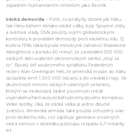
západním humanitárním činitelům jako Řezník.
Irácká democida
– Poté, co poskytly zbraně jak Iráku,
tak Íránu během íránsko-irácké války, byly Spojené státy
a světové vlády OSN použity svými globalistickými
kontrolory k provádění democidy proti iráckému lidu. 12.
května 1996 řekla bývalá ministryně zahraničí Madeleine
Albrightová v pořadu 60 minut, že zavraždění 500 000
iráckých dětí uvalením ekonomických sankcí „stojí za
to“. Bývalý šéf soukromého syndikátu Federálních
rezerv Alan Greenspan řekl, že americká invaze do Iráku
způsobila smrt 1 200 000 Iráčanů a šlo o krádež ropy. Ve
skutečnosti mnoho iráckých válečných veteránů,
kterým se nedostává žádné pozornosti médií
vojenského/farmaceutického/průmyslového komplexu
Velké šestky, říká, že irácká válka je jedno dlouhé
zvěrstvo. Americká armáda také použila ochuzený uran
proti iráckému lidu, což zajišťuje generace vrozených
vad a nemocí v důsledku poločasu rozpadu 4,7 miliardy
let.