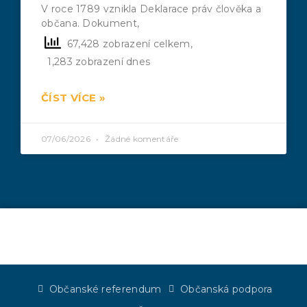
V roce 1789 vznikla Deklarace práv člověka a
občana. Dokument,
67,428 zobrazení celkem,
1,283 zobrazení dnes
ČÍST VÍCE »
07/06/2026
Žádné komentáře
Občanské referendum
Občanská podpora