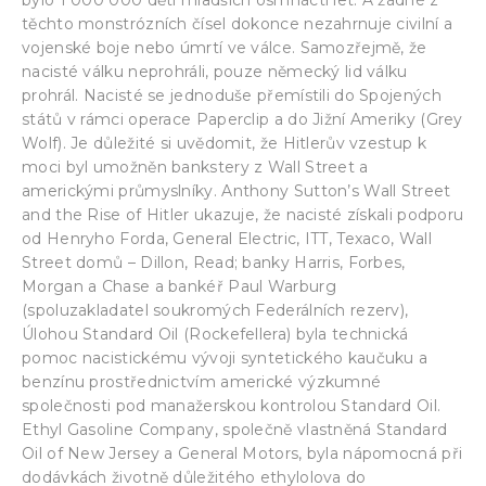
těchto monstrózních čísel dokonce nezahrnuje civilní a
vojenské boje nebo úmrtí ve válce. Samozřejmě, že
nacisté válku neprohráli, pouze německý lid válku
prohrál. Nacisté se jednoduše přemístili do Spojených
států v rámci operace Paperclip a do Jižní Ameriky (Grey
Wolf). Je důležité si uvědomit, že Hitlerův vzestup k
moci byl umožněn bankstery z Wall Street a
americkými průmyslníky. Anthony Sutton’s Wall Street
and the Rise of Hitler ukazuje, že nacisté získali podporu
od Henryho Forda, General Electric, ITT, Texaco, Wall
Street domů – Dillon, Read; banky Harris, Forbes,
Morgan a Chase a bankéř Paul Warburg
(spoluzakladatel soukromých Federálních rezerv),
Úlohou Standard Oil (Rockefellera) byla technická
pomoc nacistickému vývoji syntetického kaučuku a
benzínu prostřednictvím americké výzkumné
společnosti pod manažerskou kontrolou Standard Oil.
Ethyl Gasoline Company, společně vlastněná Standard
Oil of New Jersey a General Motors, byla nápomocná při
dodávkách životně důležitého ethylolova do