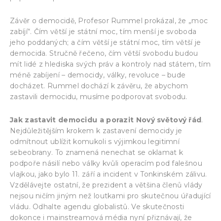
Závěr o democidě, Profesor Rummel prokázal, že „moc
zabíjí“. Čím větší je státní moc, tím menší je svoboda
jeho poddaných; a čím větší je státní moc, tím větší je
democida. Stručně řečeno, čím větší svobodu budou
mít lidé z hlediska svých práv a kontroly nad státem, tím
méně zabíjení – democidy, války, revoluce – bude
docházet. Rummel dochází k závěru, že abychom
zastavili democidu, musíme podporovat svobodu.
Jak zastavit democidu a porazit Nový světový řád
.
Nejdůležitějším krokem k zastavení democidy je
odmítnout ublížit komukoli s výjimkou legitimní
sebeobrany. To znamená nenechat se oklamat k
podpoře násilí nebo války kvůli operacím pod falešnou
vlajkou, jako bylo 11. září a incident v Tonkinském zálivu.
Vzdělávejte ostatní, že prezident a většina členů vlády
nejsou ničím jiným než loutkami pro skutečnou úřadující
vládu. Odhalte agendu globalistů. Ve skutečnosti
dokonce i mainstreamová média nyní přiznávají, že