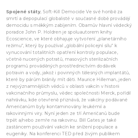
Spojené státy
, Soft-Kill Democide Ve své honbě za
smrtí a depopulací globalisté v současné době provádějí
democidu s měkkým zabíjením. Obamův hlavní vědecký
poradce John P. Holdren je spoluautorem knihy
Ecoscience, ve které obhajuje vytvoření „planetárního
režimu“, který by používal „globální policejní sílu“ k
vynucování totalitních opatření kontroly populace,
včetně nucených potratů, masových sterilizačních
programů prováděných prostřednictvím dodávek
potravin a vody, jakož i povinných tělesných implantátů,
které by párům bránily mít děti. Maurice Hilleman, jeden
z nejvýznamnějších vědců v oblasti vakcín v historii
vakcinačního průmyslu, vědec společnosti Merck, pořídil
nahrávku, kde otevřeně přiznává, že vakcíny podávané
Američanům byly kontaminovány leukémií a
rakovinnými viry. Nyní jeden ze tří Američanů bude
trpět a/nebo zemře na rakovinu. Bill Gates je také
zastáncem používání vakcín ke snížení populace a
eugeniky. Na konferenci TED před živým publikem