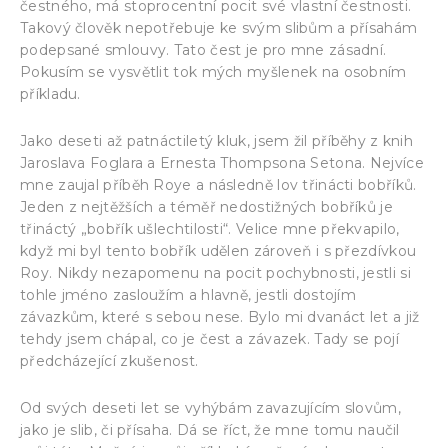
čestného, má stoprocentní pocit své vlastní čestnosti.
Takový člověk nepotřebuje ke svým slibům a přísahám
podepsané smlouvy. Tato čest je pro mne zásadní.
Pokusím se vysvětlit tok mých myšlenek na osobním
příkladu.
Jako deseti až patnáctiletý kluk, jsem žil příběhy z knih
Jaroslava Foglara a Ernesta Thompsona Setona. Nejvíce
mne zaujal příběh Roye a následně lov třinácti bobříků.
Jeden z nejtěžších a téměř nedostižných bobříků je
třináctý „bobřík ušlechtilosti“. Velice mne překvapilo,
když mi byl tento bobřík udělen zároveň i s přezdívkou
Roy. Nikdy nezapomenu na pocit pochybnosti, jestli si
tohle jméno zasloužím a hlavně, jestli dostojím
závazkům, které s sebou nese. Bylo mi dvanáct let a již
tehdy jsem chápal, co je čest a závazek. Tady se pojí
předcházející zkušenost.
Od svých deseti let se vyhýbám zavazujícím slovům,
jako je slib, či přísaha. Dá se říct, že mne tomu naučil