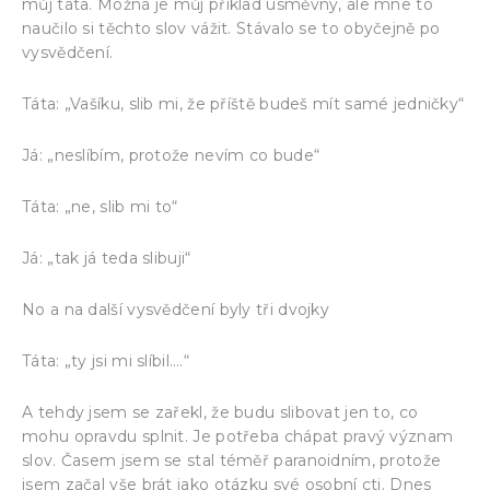
můj táta. Možná je můj příklad úsměvný, ale mne to
naučilo si těchto slov vážit. Stávalo se to obyčejně po
vysvědčení.
Táta: „Vašíku, slib mi, že příště budeš mít samé jedničky“
Já: „neslíbím, protože nevím co bude“
Táta: „ne, slib mi to“
Já: „tak já teda slibuji“
No a na další vysvědčení byly tři dvojky
Táta: „ty jsi mi slíbil….“
A tehdy jsem se zařekl, že budu slibovat jen to, co
mohu opravdu splnit. Je potřeba chápat pravý význam
slov. Časem jsem se stal téměř paranoidním, protože
jsem začal vše brát jako otázku své osobní cti. Dnes