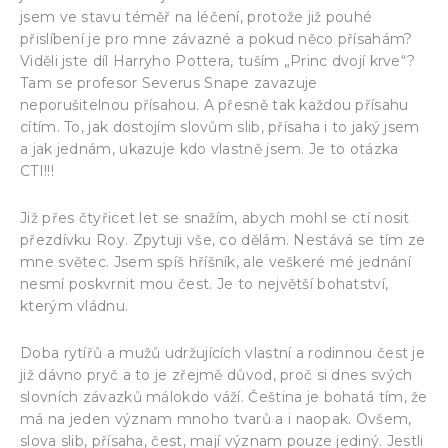
jsem ve stavu téměř na léčení, protože již pouhé
přislíbení je pro mne závazné a pokud něco přísahám?
Viděli jste díl Harryho Pottera, tuším „Princ dvojí krve“?
Tam se profesor Severus Snape zavazuje
neporušitelnou přísahou. A přesně tak každou přísahu
cítím. To, jak dostojím slovům slib, přísaha i to jaký jsem
a jak jednám, ukazuje kdo vlastně jsem. Je to otázka
CTI!!!
Již přes čtyřicet let se snažím, abych mohl se ctí nosit
přezdívku Roy. Zpytuji vše, co dělám. Nestává se tím ze
mne světec. Jsem spíš hříšník, ale veškeré mé jednání
nesmí poskvrnit mou čest. Je to největší bohatství,
kterým vládnu.
Doba rytířů a mužů udržujících vlastní a rodinnou čest je
již dávno pryč a to je zřejmě důvod, proč si dnes svých
slovních závazků málokdo váží. Čeština je bohatá tím, že
má na jeden význam mnoho tvarů a i naopak. Ovšem,
slova slib, přísaha, čest, mají význam pouze jediný. Jestli