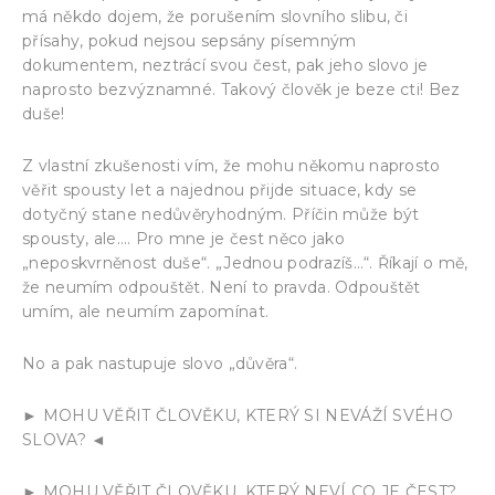
má někdo dojem, že porušením slovního slibu, či
přísahy, pokud nejsou sepsány písemným
dokumentem, neztrácí svou čest, pak jeho slovo je
naprosto bezvýznamné. Takový člověk je beze cti! Bez
duše!
Z vlastní zkušenosti vím, že mohu někomu naprosto
věřit spousty let a najednou přijde situace, kdy se
dotyčný stane nedůvěryhodným. Příčin může být
spousty, ale…. Pro mne je čest něco jako
„neposkvrněnost duše“. „Jednou podrazíš…“. Říkají o mě,
že neumím odpouštět. Není to pravda. Odpouštět
umím, ale neumím zapomínat.
No a pak nastupuje slovo „důvěra“.
► MOHU VĚŘIT ČLOVĚKU, KTERÝ SI NEVÁŽÍ SVÉHO
SLOVA? ◄
► MOHU VĚŘIT ČLOVĚKU, KTERÝ NEVÍ CO JE ČEST?