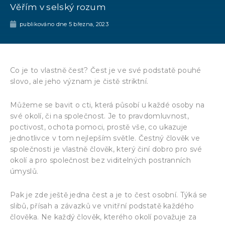
Věřím v selský rozum
publikováno dne
5 března, 2023
Co je to vlastně čest? Čest je ve své podstatě pouhé
slovo, ale jeho význam je čistě striktní.
Můžeme se bavit o cti, která působí u každé osoby na
své okolí, či na společnost. Je to pravdomluvnost,
poctivost, ochota pomoci, prostě vše, co ukazuje
jednotlivce v tom nejlepším světle. Čestný člověk ve
společnosti je vlastně člověk, který činí dobro pro své
okolí a pro společnost bez viditelných postranních
úmyslů.
Pak je zde ještě jedna čest a je to čest osobní. Týká se
slibů, přísah a závazků ve vnitřní podstatě každého
člověka. Ne každý člověk, kterého okolí považuje za