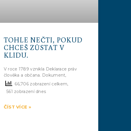
TOHLE NEČTI, POKUD
CHCEŠ ZŮSTAT V
KLIDU.
V roce 1789 vznikla Deklarace práv
člověka a občana. Dokument,
66,706 zobrazení celkem,
561 zobrazení dnes
ČÍST VÍCE »