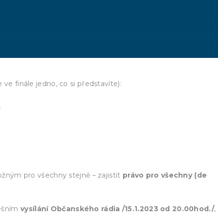
ve finále jedno, co si představíte):
m
možným pro všechny stejně – zajistit
právo pro všechny (de
nešním
vysílání Občanského rádia /15.1.2023 od 20.00hod./
,