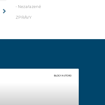
• Nezařazené
ZPRÁVY
BLOGY AUTORŮ