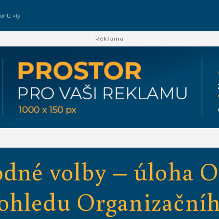
ontakty
Reklama
odné volby – úloha 
ohledu Organizační