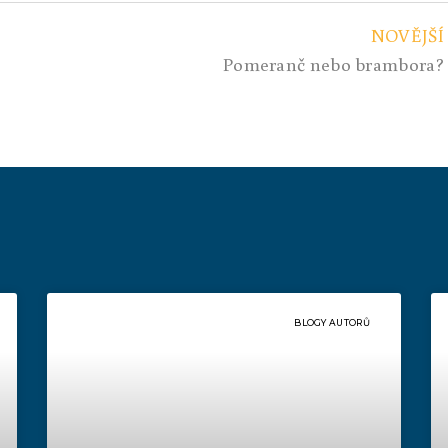
NOVĚJŠÍ
Pomeranč nebo brambora?
BLOGY AUTORŮ