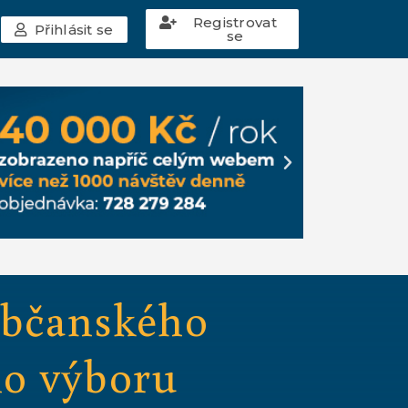
Registrovat
Přihlásit se
se
Občanského
ho výboru