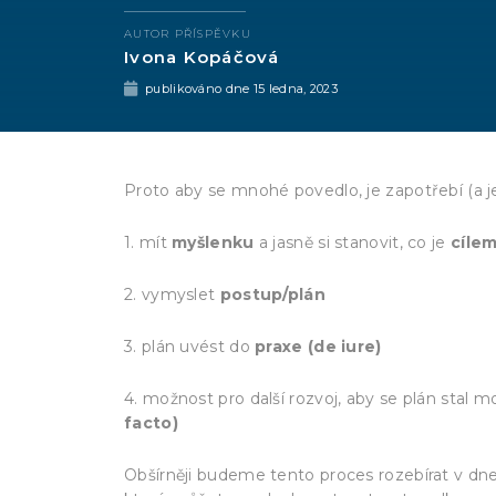
AUTOR PŘÍSPĚVKU
Ivona Kopáčová
publikováno dne
15 ledna, 2023
Proto aby se mnohé povedlo, je zapotřebí (a je 
1. mít
myšlenku
a jasně si stanovit, co je
cíle
2. vymyslet
postup/plán
3. plán uvést do
praxe (de iure)
4. možnost pro další rozvoj, aby se plán stal 
facto)
Obšírněji budeme tento proces rozebírat v d