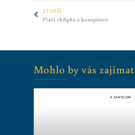
STARŠÍ
Ptačí chřipka a konspirace
Mohlo by vás zajímat
K ZAMYŠLENÍ