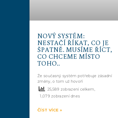
NOVÝ SYSTÉM:
NESTAČÍ ŘÍKAT, CO JE
ŠPATNĚ. MUSÍME ŘÍCT,
CO CHCEME MÍSTO
TOHO..
Že současný systém potřebuje zásadní
změny, o tom už hovoří
25,589 zobrazení celkem,
1,079 zobrazení dnes
ČÍST VÍCE »