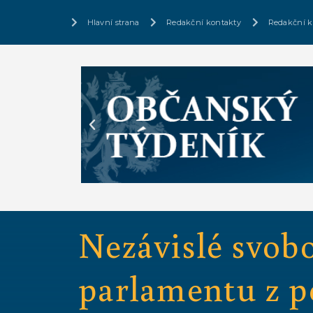
Hlavní strana
Redakční kontakty
Redakční k
Nezávislé svob
parlamentu z p