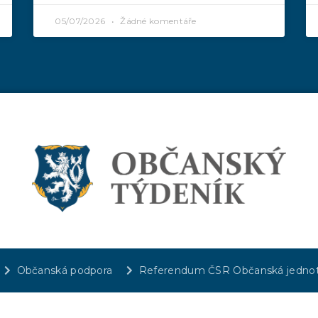
05/07/2026
Žádné komentáře
Občanská podpora
Referendum ČSR Občanská jedno