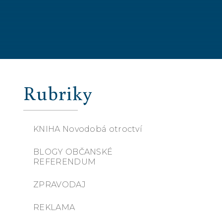
Rubriky
KNIHA Novodobá otroctví
BLOGY OBČANSKÉ
REFERENDUM
ZPRAVODAJ
REKLAMA