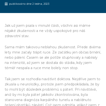
publikováno dne
2 ledna, 2023
Jak už jsem psala v minulé části, všichni asi máme
nějaké zkušenosti a ne vždy uspokojivé pro náš
zdravotní stav.
Sama mám takovou neblahou zkušenost. Přede dvěma
lety mne začaly trápit ruce. Ze začátku jen občas brnění,
nebo pálení. Časem se ale potíže stupňovaly a nabíraly
na intenzitě, až jsem se dostala do stádia, kdy jsem
téměř nespala a ruce mne bolely non stop.
Tak jsem se rozhodla navštívit doktora. Nejdříve jsem to
zkusila u neuroložky, protože jsem předpokládala, že by
to mohl být důsledek problémů s páteří. Při návštěvě,
aniž by mi byla páteř jakkoliv zkontrolována, byla
stanovena diagnóza karpálního tunelu a nabídnuto
řešení obstřiků zápěstí. Což jsem odmítla, jelikož jsem z