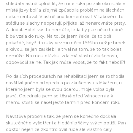
shledal vlastně úplně fit, že mne ruka po zákroku stále v
místě jizvy bolí a zřejmě způsobila problém na šlachách
nekomentoval. Vlastně ano komentoval. V takovém to
stádiu se šlachy neoperují, přijďte, až nenarovnáte prsty.
A dodal. Bolet vás to nemůže, leda by jste něco hodně
blbě vzala do ruky. Na to, že jsem řekla, že to bolí
pokaždé, když do ruky vezmu něco těžšího než je hrnek
s kávou, se jen zašklebil a trval na tom, že to tak bolet
nemůže. Na mou otázku, zda má vlastní zkušenosti,
odpověděl že ne. Tak jak může vědět, že to fakt nebolí?!
Po dalších procedurách na rehabilitaci jsem se rozhodla
navštívit jiného ortopeda a po zkušenosti s lékařem, u
kterého jsem byla se svou dcerou, moje volba byla
jasná. Objednala jsem se těsně před Vánocemi a k
mému štěstí se našel ještě termín před koncem roku.
Návštěva proběhla tak, že jsem se konečně dočkala
skutečného vyšetření a hledání příčiny svých potíží. Pan
doktor nejen že zkontroloval ruce ale vlastně celý