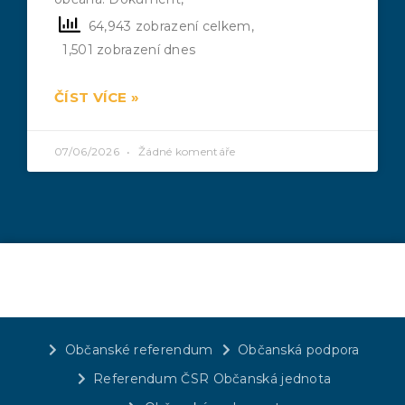
64,943 zobrazení celkem,
1,501 zobrazení dnes
ČÍST VÍCE »
07/06/2026
Žádné komentáře
Občanské referendum
Občanská podpora
Referendum ČSR Občanská jednota