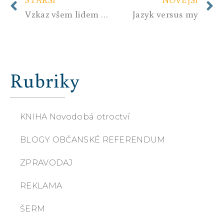
Vzkaz všem lidem dobré vůle-jde to!!!
Jazyk versus my
Rubriky
KNIHA Novodobá otroctví
BLOGY OBČANSKÉ REFERENDUM
ZPRAVODAJ
REKLAMA
ŠERM