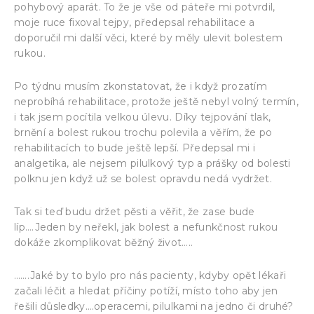
pohybový aparát. To že je vše od páteře mi potvrdil,
moje ruce fixoval tejpy, předepsal rehabilitace a
doporučil mi další věci, které by měly ulevit bolestem
rukou.
Po týdnu musím zkonstatovat, že i když prozatím
neprobíhá rehabilitace, protože ještě nebyl volný termín,
i tak jsem pocítila velkou úlevu. Díky tejpování tlak,
brnění a bolest rukou trochu polevila a věřím, že po
rehabilitacích to bude ještě lepší. Předepsal mi i
analgetika, ale nejsem pilulkový typ a prášky od bolesti
polknu jen když už se bolest opravdu nedá vydržet.
Tak si teď budu držet pěsti a věřit, že zase bude
líp….Jeden by neřekl, jak bolest a nefunkčnost rukou
dokáže zkomplikovat běžný život…..
…….Jaké by to bylo pro nás pacienty, kdyby opět lékaři
začali léčit a hledat příčiny potíží, místo toho aby jen
řešili důsledky….operacemi, pilulkami na jedno či druhé?