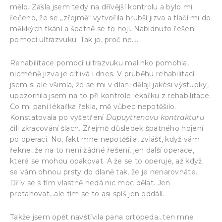
mělo. Zašla jsem tedy na dřívější kontrolu a bylo mi
řečeno, že se „zřejmě“ vytvořila hrubší jizva a tlačí mi do
měkkých tkání a špatně se to hojí. Nabídnuto řešení
pomocí ultrazvuku. Tak jo, proč ne….
Rehabilitace pomocí ultrazvuku malinko pomohla,
nicméně jizva je citlivá i dnes. V průběhu rehabilitací
jsem si ale všimla, že se mi v dlani dělají jakési výstupky,
upozornila jsem na to při kontrole lékařku z rehabilitace.
Co mi paní lékařka řekla, mě vůbec nepotěšilo.
Konstatovala po vyšetření
Dupuytrenovu kontrakturu
čili zkracování šlach. Zřejmě důsledek špatného hojení
po operaci. No, fakt mne nepotěšila, zvlášť, když vám
řekne, že na to není žádné řešení, jen další operace,
které se mohou opakovat. A že se to operuje, až když
se vám ohnou prsty do dlaně tak, že je nenarovnáte.
Dřív se s tím vlastně nedá nic moc dělat. Jen
protahovat…ale tím se to asi spíš jen oddálí.
Takže jsem opět navštívila pana ortopeda…ten mne