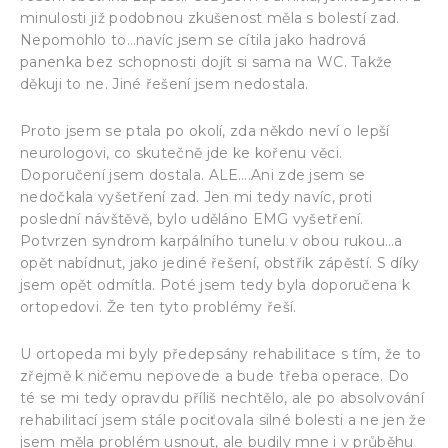
minulosti již podobnou zkušenost měla s bolestí zad.
Nepomohlo to…navíc jsem se cítila jako hadrová
panenka bez schopnosti dojít si sama na WC. Takže
děkuji to ne. Jiné řešení jsem nedostala.
Proto jsem se ptala po okolí, zda někdo neví o lepší
neurologovi, co skutečně jde ke kořenu věci.
Doporučení jsem dostala. ALE….Ani zde jsem se
nedočkala vyšetření zad. Jen mi tedy navíc, proti
poslední návštěvě, bylo uděláno EMG vyšetření.
Potvrzen syndrom karpálního tunelu v obou rukou…a
opět nabídnut, jako jediné řešení, obstřik zápěstí. S díky
jsem opět odmítla. Poté jsem tedy byla doporučena k
ortopedovi. Že ten tyto problémy řeší.
U ortopeda mi byly předepsány rehabilitace s tím, že to
zřejmě k ničemu nepovede a bude třeba operace. Do
té se mi tedy opravdu příliš nechtělo, ale po absolvování
rehabilitací jsem stále pociťovala silné bolesti a ne jen že
jsem měla problém usnout, ale budily mne i v průběhu