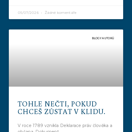
05/07/2026
Žádné komentáře
BLOGY AUTORŮ
TOHLE NEČTI, POKUD
CHCEŠ ZŮSTAT V KLIDU.
V roce 1789 vznikla Deklarace práv člověka a
občana. Dokument,