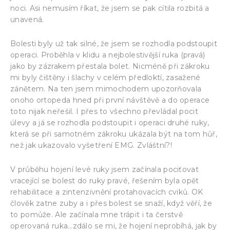
noci. Asi nemusím říkat, že jsem se pak cítila rozbitá a
unavená.
Bolesti byly už tak silné, že jsem se rozhodla podstoupit
operaci. Proběhla v klidu a nejbolestivější ruka (pravá)
jako by zázrakem přestala bolet. Nicméně při zákroku
mi byly čištěny i šlachy v celém předloktí, zasažené
zánětem. Na ten jsem mimochodem upozorňovala
onoho ortopeda hned při první návštěvě a do operace
toto nijak neřešil. I přes to všechno převládal pocit
úlevy a já se rozhodla podstoupit i operaci druhé ruky,
která se při samotném zákroku ukázala být na tom hůř,
než jak ukazovalo vyšetření EMG. Zvláštní?!
V průběhu hojení levé ruky jsem začínala pociťovat
vracející se bolest do ruky pravé, řešením byla opět
rehabilitace a zintenzivnění protahovacích cviků. OK
člověk zatne zuby a i přes bolest se snaží, když věří, že
to pomůže. Ale začínala mne trápit i ta čerstvě
operovaná ruka…zdálo se mi, že hojení neprobíhá, jak by