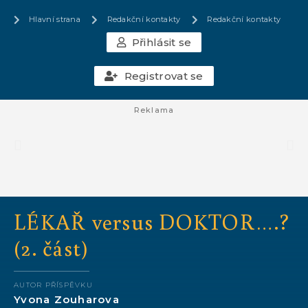
Hlavní strana
Redakční kontakty
Redakční kontakty
Přihlásit se
Registrovat se
Reklama
LÉKAŘ versus DOKTOR….?
(2. část)
AUTOR PŘÍSPĚVKU
Yvona Zouharova