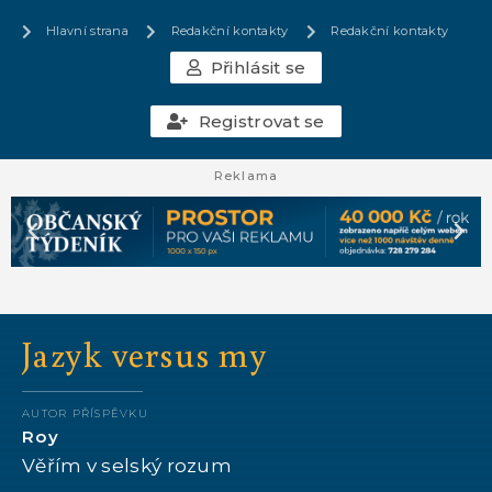
Hlavní strana
Redakční kontakty
Redakční kontakty
Přihlásit se
Registrovat se
Reklama
Jazyk versus my
AUTOR PŘÍSPĚVKU
Roy
Věřím v selský rozum