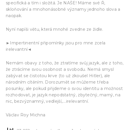
specifická a tím i složitá. Je NAŠE! Máme své Ř,
skloňování a mnohonásobné významy jednoho slova a
naopak.
Nyní napíši větu, která mnohé zvedne ze židle.
►Impertinentní připomínky jsou pro mne zcela
irelevantní◄
Nemám obavy z toho, že ztratíme svůj jazyk, ale z toho,
že ztrácíme svou osobnost a svobodu. Nemá smysl
zabývat se čistotou krve (to už zkoušel Hitler), ale
národním cítěním. Dorozumět se můžeme třeba
posunky, ale pokud přijdeme o svou identitu a možnost
rozhodovat, je jazyk nepodstatný, zbytečný, marný, na
nic, bezvýznamný, vedlejší,….irelevantní.
Václav Roy Michna