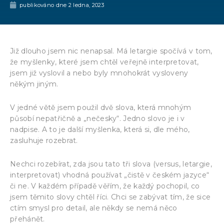
publikováno dne
2 ledna, 2023
Již dlouho jsem nic nenapsal. Má letargie spočívá v tom,
že myšlenky, které jsem chtěl veřejně interpretovat,
jsem již vyslovil a nebo byly mnohokrát vysloveny
někým jiným.
V jedné větě jsem použil dvě slova, která mnohým
působí nepatřičně a „nečesky“. Jedno slovo je i v
nadpise. A to je další myšlenka, která si, dle mého,
zasluhuje rozebrat.
Nechci rozebírat, zda jsou tato tři slova (versus, letargie,
interpretovat) vhodná používat „čistě v českém jazyce“
či ne. V každém případě věřím, že každý pochopil, co
jsem těmito slovy chtěl říci. Chci se zabývat tím, že sice
ctím smysl pro detail, ale někdy se nemá něco
přehánět.