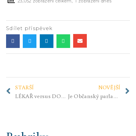
23,052 zobrazení celkem, 1 zobrazení dnes
Sdílet příspěvek
STARŠÍ
NOVĚJŠÍ
LÉKAŘ versus DOKTOR….? (2. část)
Je Občanský parlament utopií, nebo trnem v oku?