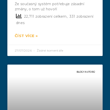
Že současný systém potřebuje zásadní
změny, o tom už hovoří
22,711 zobrazení celkem, 331 zobrazení
dnes
ČÍST VÍCE »
27/07/2026
Žádné komentáře
BLOGY AUTORŮ