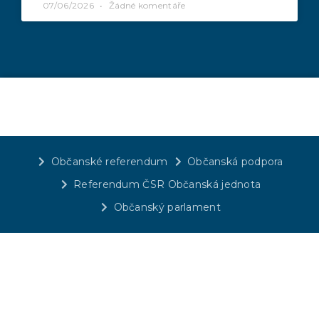
07/06/2026
Žádné komentáře
Občanské referendum
Občanská podpora
Referendum ČSR Občanská jednota
Občanský parlament