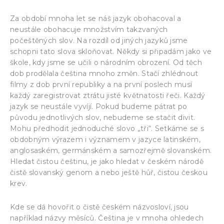
Za období mnoha let se náš jazyk obohacoval a
neustále obohacuje množstvím takzvaných
počeštěných slov. Na rozdíl od jiných jazyků jsme
schopni tato slova skloňovat. Někdy si připadám jako ve
škole, kdy jsme se učili o národním obrození. Od těch
dob prodělala čeština mnoho změn. Stačí zhlédnout
filmy z dob první republiky a na první poslech musí
každý zaregistrovat ztrátu jisté květnatosti řeči. Každý
jazyk se neustále vyvíjí. Pokud budeme pátrat po
původu jednotlivých slov, nebudeme se stačit divit.
Mohu předhodit jednoduché slovo „tři“. Setkáme se s
obdobným výrazem i významem v jazyce latinském,
anglosaském, germánském a samozřejmě slovanském.
Hledat čistou češtinu, je jako hledat v českém národě
čistě slovanský genom a nebo ještě hůř, čistou českou
krev.
Kde se dá hovořit o čistě českém názvosloví, jsou
například názvy měsíců. Čeština je v mnoha ohledech