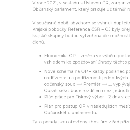
V roce 2021, v souladu s Ústavou ČR, zorganiz
Občanský parlament, který pracuje už téměř r
V současné době, abychom se vyhnuli duplicitn
Krajské pobočky Referenda ČSR – OJ byly pře
krajské skupiny budou vytvořena dle možností
členů.
Ekonomika OP – změna ve výběru poslane
vzhledem ke zpoždování úhrady těchto p
Nové schéma na OP – každý poslanec povi
nadřízenosti a podřízenosti jednotlivýc
občanský soud —› Premiér —› …. vyplývaj
Obsah sekcí bude rozdělen mezi jednotl
Plán práce pro Tiskový výbor – 2 dny v 
Plán pro postup OP v následujících měsí
Občanského parlamentu.
Tyto porady jsou otevřeny i hostům z řad příz