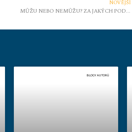
NOVĚJŠÍ
MŮŽU NEBO NEMŮŽU? ZA JAKÝCH PODMÍNEK? CO NÁM UMOŽŇUJE ZÁKON?
BLOGY AUTORŮ