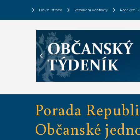
Hlavní strana
Redakční kontakty
Redakční k
Porada Republi
Občanské jednot