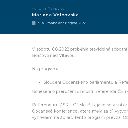
AUTOR PŘÍSPĚVKU
Mariana Velcovska
publikováno dne
8 srpna, 2022
V sobotu 6.8.2022 proběhla pravidelná sobot
Boršově nad Vltavou.
Na programu:
Sloučení Občanského parlamentu a Ref
Usnesení o přerušení činnosti Referenda ČSR 
Referendum ČSR – OJ sloužilo, jako servisní 
Občanské konference, které měly za cíl vytvo
výhledem na 30 let. Tento program převzal O