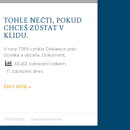
TOHLE NEČTI, POKUD
CHCEŠ ZŮSTAT V
KLIDU.
V roce 1789 vznikla Deklarace práv
člověka a občana. Dokument,
63,453 zobrazení celkem,
11 zobrazení dnes
ČÍST VÍCE »
07/06/2026
Žádné komentáře