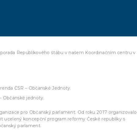
ní porada Republikového štábu v našem Koordinačním centru v
erenda ČSR – Občanské Jednoty.
– Občanské jednoty.
organizace pro Občanský parlament. Od roku 2017 organizovalo
řit ucelený koncepční program reformy České republiky s
bčanský parlament.