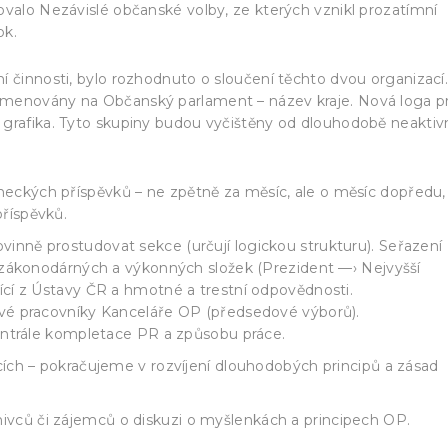
ovalo Nezávislé občanské volby, ze kterých vznikl prozatímní
ok.
í činnosti, bylo rozhodnuto o sloučení těchto dvou organizací
jmenovány na Občanský parlament – název kraje. Nová loga p
 grafika. Tyto skupiny budou vyčištěny od dlouhodobě neaktiv
ckých příspěvků – ne zpětně za měsíc, ale o měsíc dopředu,
říspěvků.
nně prostudovat sekce (určují logickou strukturu). Seřazení
h zákonodárných a výkonných složek (Prezident —› Nejvyšší
ící z Ústavy ČR a hmotné a trestní odpovědnosti.
ivé pracovníky Kanceláře OP (předsedové výborů).
centrále kompletace PR a způsobu práce.
cích – pokračujeme v rozvíjení dlouhodobých principů a zásad
nivců či zájemců o diskuzi o myšlenkách a principech OP.