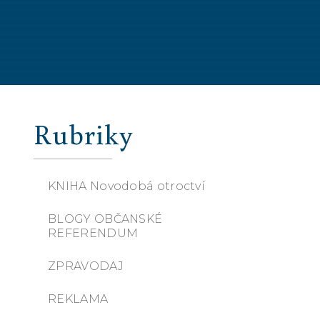
Rubriky
KNIHA Novodobá otroctví
BLOGY OBČANSKÉ
REFERENDUM
ZPRAVODAJ
REKLAMA