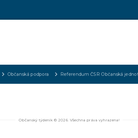
Občanská podpora
Referendum ČSR Občanská jedno
Občanský týdeník © 2026. Všechna práva vyhrazena!