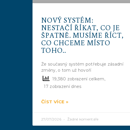
NOVÝ SYSTÉM:
NESTAČÍ ŘÍKAT, CO JE
ŠPATNĚ. MUSÍME ŘÍCT,
CO CHCEME MÍSTO
TOHO..
Že současný systém potřebuje zásadní
změny, o tom už hovoří
19,380 zobrazení celkem,
17 zobrazení dnes
ČÍST VÍCE »
27/07/2026
Žádné komentáře