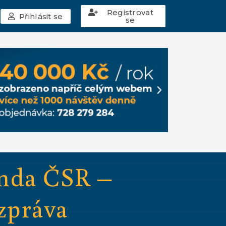
Registrovat
Přihlásit se
se
enda ČSR –
 zpráva