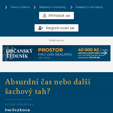
Hlavní strana
Redakční kontakty
Redakční kontakty
Přihlásit se
Registrovat se
Reklama
Absurdní čas nebo další
šachový tah?
AUTOR PŘÍSPĚVKU
hwilczkova