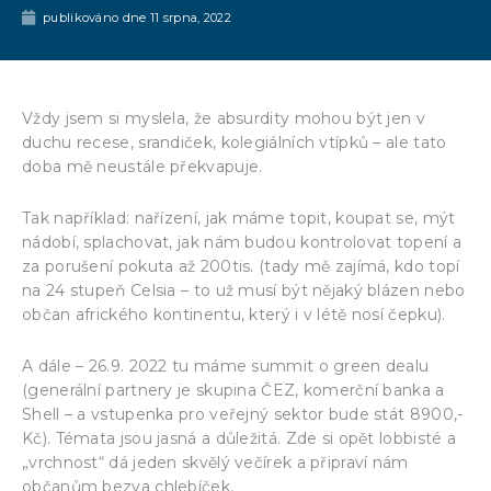
publikováno dne
11 srpna, 2022
Vždy jsem si myslela, že absurdity mohou být jen v
duchu recese, srandiček, kolegiálních vtípků – ale tato
doba mě neustále překvapuje.
Tak například: nařízení, jak máme topit, koupat se, mýt
nádobí, splachovat, jak nám budou kontrolovat topení a
za porušení pokuta až 200tis. (tady mě zajímá, kdo topí
na 24 stupeň Celsia – to už musí být nějaký blázen nebo
občan afrického kontinentu, který i v létě nosí čepku).
A dále – 26.9. 2022 tu máme summit o green dealu
(generální partnery je skupina ČEZ, komerční banka a
Shell – a vstupenka pro veřejný sektor bude stát 8900,-
Kč). Témata jsou jasná a důležitá. Zde si opět lobbisté a
„vrchnost“ dá jeden skvělý večírek a připraví nám
občanům bezva chlebíček.