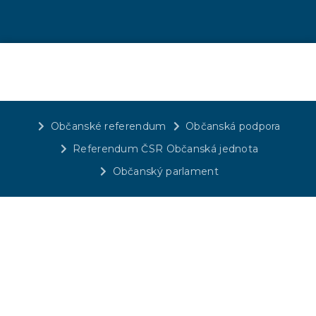
Občanské referendum
Občanská podpora
Referendum ČSR Občanská jednota
Občanský parlament