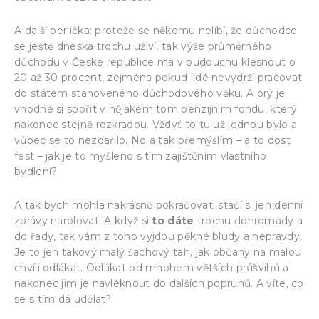
A další perlička: protože se někomu nelíbí, že důchodce
se ještě dneska trochu uživí, tak výše průměrného
důchodu v České republice má v budoucnu klesnout o
20 až 30 procent, zejména pokud lidé nevydrží pracovat
do státem stanoveného důchodového věku. A prý je
vhodné si spořit v nějakém tom penzijním fondu, který
nakonec stejně rozkradou. Vždyť to tu už jednou bylo a
vůbec se to nezdařilo. No a tak přemýšlím – a to dost
fest – jak je to myšleno s tím zajištěním vlastního
bydlení?
A tak bych mohla nakrásně pokračovat, stačí si jen denní
zprávy narolovat. A když si
to dáte
trochu dohromady a
do řady, tak vám z toho vyjdou pěkné bludy a nepravdy.
Je to jen takový malý šachový tah, jak občany na malou
chvíli odlákat. Odlákat od mnohem větších průšvihů a
nakonec jim je navléknout do dalších popruhů. A víte, co
se s tím dá udělat?