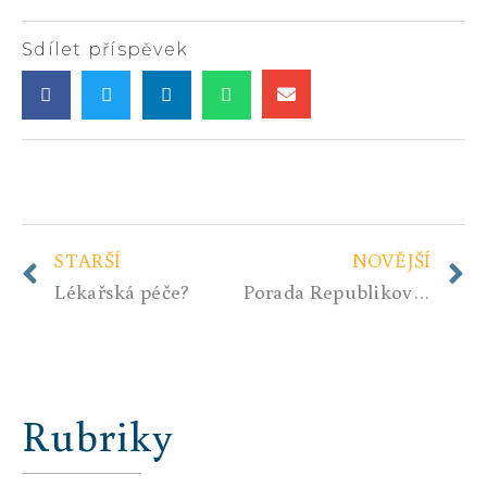
Sdílet příspěvek
STARŠÍ
NOVĚJŠÍ
Lékařská péče?
Porada Republikového štábu Občanského parlamentu 13.8.2022 – tisková zpráva
Rubriky