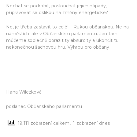
Nechat se podrobit, poslouchat jejich nápady,
připravovat se oklikou na změny energetické?
Ne, je třeba zastavit to celé! – Rukou občanskou. Ne na
náměstích, ale v Občanském parlamentu. Jen tam
můžeme společně porazit ty absurdity a ukončit tu
nekonečnou šachovou hru. Výhrou pro občany.
www.obcanske-referendum.cz
www.obcansky-parlament.info
Hana Wilczková
poslanec Občanského parlamentu
19,111 zobrazení celkem, 1 zobrazení dnes