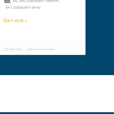
66,786 zobrazení celkem,
641 zobrazení dnes
ČÍST VÍCE »
07/06/2026
Žádné komentáře