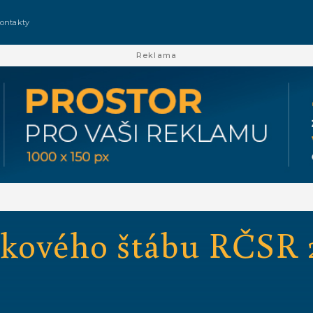
ontakty
Reklama
kového štábu RČSR 2