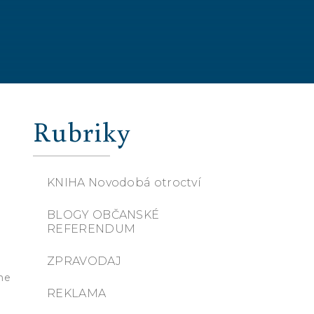
Rubriky
KNIHA Novodobá otroctví
BLOGY OBČANSKÉ
REFERENDUM
ZPRAVODAJ
ne
REKLAMA