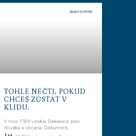
BLOGY AUTORŮ
TOHLE NEČTI, POKUD
CHCEŠ ZŮSTAT V
KLIDU.
V roce 1789 vznikla Deklarace práv
člověka a občana. Dokument,