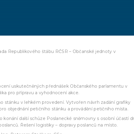
orada Republikového štábu RČSR – Občanské jednoty v
nocení uskutečněných přednášek Občanského parlamentu v
ka pro přípravu a vyhodnocení akce.
ho stánku v lehkém provedení. Vytvořen návrh zadání grafiky
ro objednání petičního stánku a provádění petičního místa.
ro konání další schůze Poslanecké sněmovny s osobní účastí d
poslanců. Řešení logistiky – dopravy poslanců na místo.