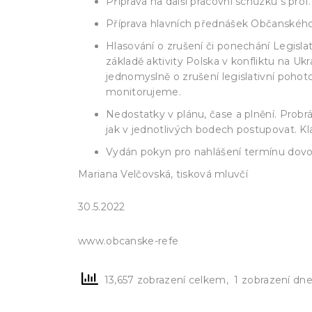
Příprava na další pracovní schůzku s pro
Příprava hlavních přednášek Občanského
Hlasování o zrušení či ponechání Legisla
základě aktivity Polska v konfliktu na U
jednomyslně o zrušení legislativní poho
monitorujeme.
Nedostatky v plánu, čase a plnění. Pro
jak v jednotlivých bodech postupovat. K
Vydán pokyn pro nahlášení termínu dovol
Mariana Velčovská, tisková mluvčí
30.5.2022
rendum.cz
www.obcanske-refe
13,657 zobrazení celkem, 1 zobrazení dn