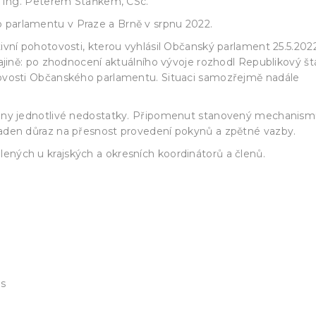
f. Ing. Peterem Staňkem, CSc.
 parlamentu v Praze a Brně v srpnu 2022.
tivní pohotovosti, kterou vyhlásil Občanský parlament 25.5.202
krajině: po zhodnocení aktuálního vývoje rozhodl Republikový š
tovosti Občanského parlamentu. Situaci samozřejmě nadále
brány jednotlivé nedostatky. Připomenut stanovený mechanis
laden důraz na přesnost provedení pokynů a zpětné vazby.
ených u krajských a okresních koordinátorů a členů.
es