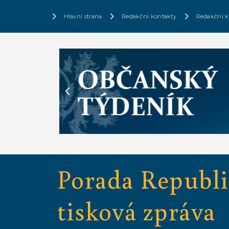
Hlavní strana
Redakční kontakty
Redakční k
Porada Republi
tisková zpráva