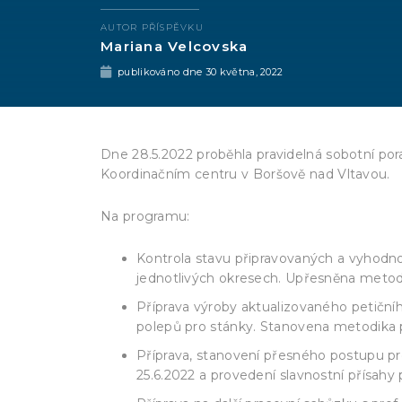
AUTOR PŘÍSPĚVKU
Mariana Velcovska
publikováno dne
30 května, 2022
Dne 28.5.2022 proběhla pravidelná sobotní p
Koordinačním centru v Boršově nad Vltavou.
Na programu:
Kontrola stavu připravovaných a vyhod
jednotlivých okresech. Upřesněna metodi
Příprava výroby aktualizovaného petiční
polepů pro stánky. Stanovena metodika p
Příprava, stanovení přesného postupu p
25.6.2022 a provedení slavnostní přísahy 