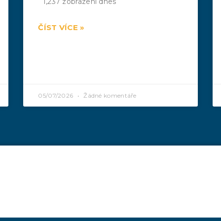
1,237 zobrazení dnes
ČÍST VÍCE »
05/07/2026
Žádné komentáře