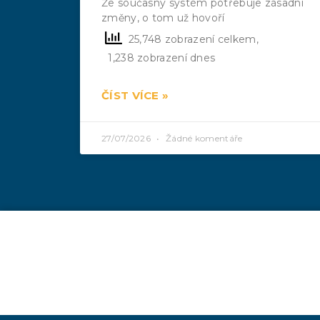
Že současný systém potřebuje zásadní
změny, o tom už hovoří
25,748 zobrazení celkem,
1,238 zobrazení dnes
ČÍST VÍCE »
27/07/2026
Žádné komentáře