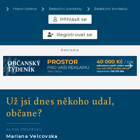
Hlavní strana
Redakční kontakty
Redakční kontakty
Přihlásit se
Registrovat se
Reklama
Už jsi dnes někoho udal,
občane?
AUTOR PŘÍSPĚVKU
Mariana Velcovska