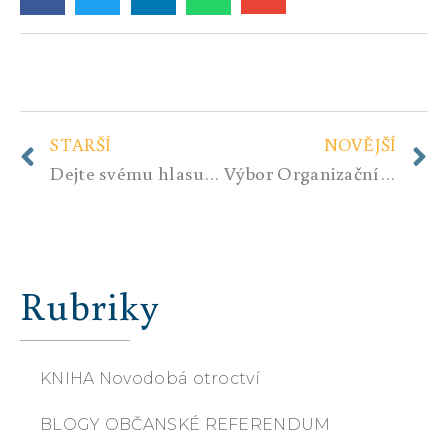
STARŠÍ
NOVĚJŠÍ
Dejte svému hlasu váhu!
Výbor Organizační – Shrnutí od 9.4. do 15.4.2022
Rubriky
KNIHA Novodobá otroctví
BLOGY OBČANSKÉ REFERENDUM