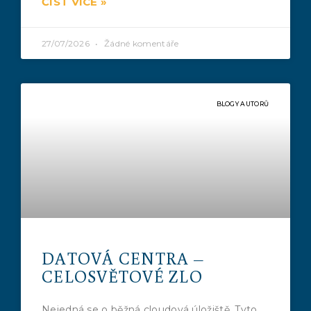
ČÍST VÍCE »
27/07/2026
Žádné komentáře
BLOGY AUTORŮ
DATOVÁ CENTRA –
CELOSVĚTOVÉ ZLO
Nejedná se o běžná cloudová úložiště. Tyto