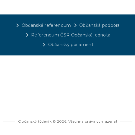
Občanské referendum
Občanská podpora
Referendum ČSR Občanská jednota
Občanský parlament
Občanský týdeník © 2026. Všechna práva vyhrazena!