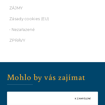
ZÁJMY
Zásady cookies (EU)
• Nezařazené
ZPRÁVY
Mohlo by vás zajímat
K ZAMYŠLENÍ