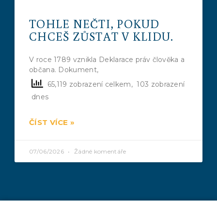
TOHLE NEČTI, POKUD
CHCEŠ ZŮSTAT V KLIDU.
V roce 1789 vznikla Deklarace práv člověka a
občana. Dokument,
65,119 zobrazení celkem, 103 zobrazení
dnes
ČÍST VÍCE »
07/06/2026
Žádné komentáře