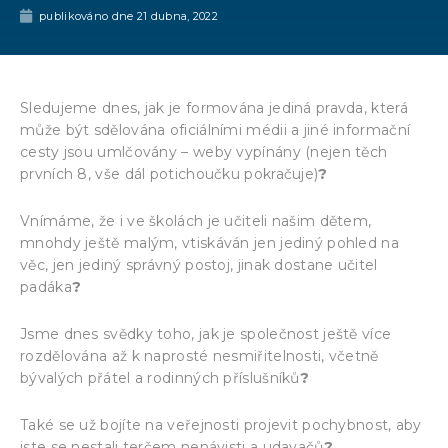
publikováno dne
21 dubna, 2022
Sledujeme dnes, jak je formována jediná pravda, která
může být sdělována oficiálními médii a jiné informační
cesty jsou umlčovány – weby vypínány (nejen těch
prvních 8, vše dál potichoučku pokračuje)
?
Vnímáme, že i ve školách je učiteli našim dětem,
mnohdy ještě malým, vtiskáván jen jediný pohled na
věc, jen jediný správný postoj, jinak dostane učitel
padáka
?
Jsme dnes svědky toho, jak je společnost ještě více
rozdělována až k naprosté nesmiřitelnosti, včetně
bývalých přátel a rodinných příslušníků
?
Také se už bojíte na veřejnosti projevit pochybnost, aby
jste se nestali terčem nenávisti a udavačů
?