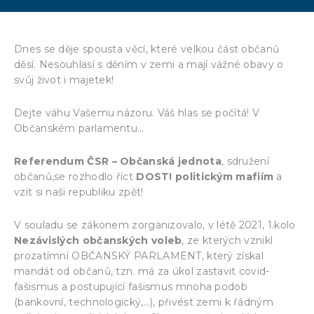
Dnes se děje spousta věcí, které velkou část občanů
děsí. Nesouhlasí s děním v zemi a mají vážné obavy o
svůj život i majetek!
Dejte váhu Vašemu názoru. Váš hlas se počítá! V
Občanském parlamentu…
Referendum ČSR – Občanská jednota
, sdružení
občanů,se rozhodlo říct
DOST!
p
olitickým mafiím
a
vzít si naši republiku zpět!
V souladu se zákonem zorganizovalo, v létě 2021, 1.kolo
Nezávislých občanských voleb
, ze kterých vznikl
prozatímní OBČANSKÝ PARLAMENT, který získal
mandát od občanů, tzn. má za úkol zastavit covid-
fašismus a postupující fašismus mnoha podob
(bankovní, technologický,…), přivést zemi k řádným