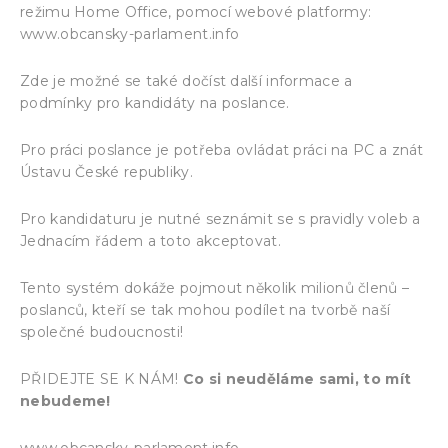
režimu Home Office, pomocí webové platformy:
www.obcansky-parlament.info
Zde je možné se také dočíst další informace a
podmínky pro kandidáty na poslance.
Pro práci poslance je potřeba ovládat práci na PC a znát
Ústavu České republiky.
Pro kandidaturu je nutné seznámit se s pravidly voleb a
Jednacím řádem a toto akceptovat.
Tento systém dokáže pojmout několik milionů členů –
poslanců, kteří se tak mohou podílet na tvorbě naší
společné budoucnosti!
PŘIDEJTE SE K NÁM!
Co si neuděláme sami, to mít
nebudeme!
www.obcansky-parlament.info