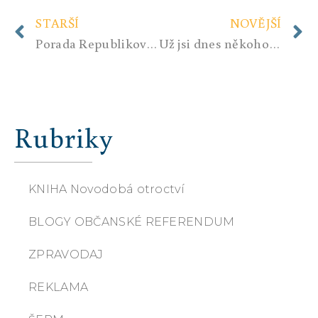
STARŠÍ
NOVĚJŠÍ
Porada Republikového štábu Referenda ČSR – Občanské jednoty 16.4.2022 – tisková zpráva
Už jsi dnes někoho udal, občane?
Rubriky
KNIHA Novodobá otroctví
BLOGY OBČANSKÉ REFERENDUM
ZPRAVODAJ
REKLAMA