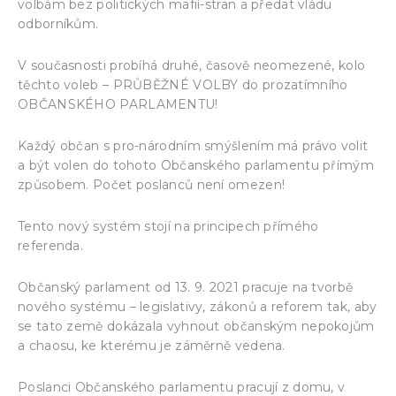
volbám bez politických mafií-stran a předat vládu
odborníkům.
V současnosti probíhá druhé, časově neomezené, kolo
těchto voleb – PRŮBĚŽNÉ VOLBY do prozatímního
OBČANSKÉHO PARLAMENTU!
Každý občan s pro-národním smýšlením má právo volit
a být volen do tohoto Občanského parlamentu přímým
způsobem. Počet poslanců není omezen!
Tento nový systém stojí na principech přímého
referenda.
Občanský parlament od 13. 9. 2021 pracuje na tvorbě
nového systému – legislativy, zákonů a reforem tak, aby
se tato země dokázala vyhnout občanským nepokojům
a chaosu, ke kterému je záměrně vedena.
Poslanci Občanského parlamentu pracují z domu, v