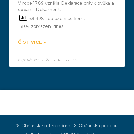
V roce 1789 vznikla Deklarace práv člověka a
občana. Dokument,
69,998 zobrazení celkem,
804 zobrazení dnes
ČÍST VÍCE »
07/06/2026
Žádné komentáře
Občanské referendum
Občanská podpora