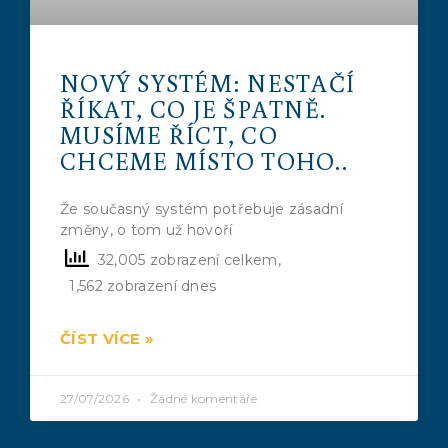
NOVÝ SYSTÉM: NESTAČÍ
ŘÍKAT, CO JE ŠPATNĚ.
MUSÍME ŘÍCT, CO
CHCEME MÍSTO TOHO..
Že současný systém potřebuje zásadní
změny, o tom už hovoří
32,005 zobrazení celkem,
1,562 zobrazení dnes
ČÍST VÍCE »
27/07/2026
Žádné komentáře