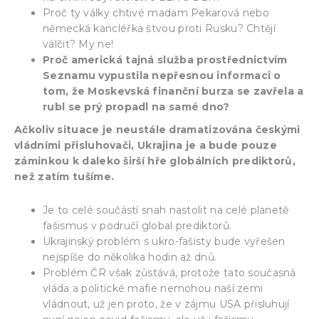
Proč ty války chtivé madam Pekarová nebo
německá kancléřka štvou proti Rusku? Chtějí
válčit? My ne!
Proč americká tajná služba prostřednictvím
Seznamu vypustila nepřesnou informaci o
tom, že Moskevská finanční burza se zavřela a
rubl se prý propadl na samé dno?
Ačkoliv situace je neustále dramatizována českými
vládními přisluhovači, Ukrajina je a bude pouze
záminkou k daleko širší hře globálních prediktorů,
než zatím tušíme.
Je to celé součástí snah nastolit na celé planetě
fašismus v područí global prediktorů.
Ukrajinský problém s ukro-fašisty bude vyřešen
nejspíše do několika hodin až dnů.
Problém ČR však zůstává, protože tato současná
vláda a politické mafie nemohou naší zemi
vládnout, už jen proto, že v zájmu USA přisluhují