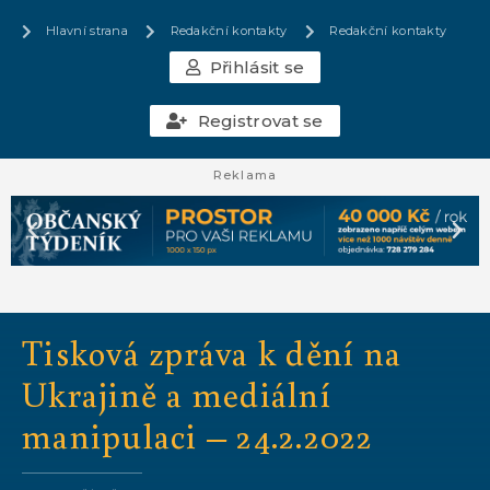
Hlavní strana
Redakční kontakty
Redakční kontakty
Přihlásit se
Registrovat se
Reklama
Tisková zpráva k dění na
Ukrajině a mediální
manipulaci – 24.2.2022