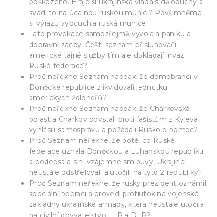
poškozeno. Hraje si ukrajinská vláda s dělobuchy a
svádí to na údajnou ruskou munici? Povšimněme
si výrazu vybouchla ruská munice.
Tato provokace samozřejmě vyvolala paniku a
dopravní zácpy. Čeští seznam přisluhovači
americké tajné služby tím ale dokládají invazi
Ruské federace?
Proč neřekne Seznam naopak, že domobranci v
Doněcké republice zlikvidovali jednotku
amerických žoldnéřů?
Proč neřekne Seznam naopak, že Charkovská
oblast a Charkov povstali proti fašistům z Kyjeva,
vyhlásili samosprávu a požádali Rusko o pomoc?
Proč Seznam neřekne, že poté, co Ruské
federace uznala Doněckou a Luhanskou republiku
a podepsala s ní vzájemné smlouvy, Ukrajinci
neustále odstřelovali a útočili na tyto 2 republiky?
Proč Seznam neřekne, že ruský prezident oznámil
speciální operaci a provedl protiútok na vojenské
základny ukrajinské armády, která neustále útočila
na civilní obyvatelstvo LLR a DLR?