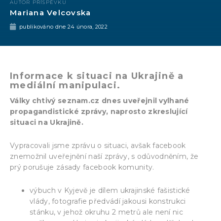
AUTOR PŘÍSPĚVKU
Mariana Velcovska
publikováno dne
24 února, 2022
Informace k situaci na Ukrajině a
mediální manipulaci
.
Války chtivý seznam.cz dnes uveřejnil vylhané
propagandistické zprávy, naprosto zkreslující
situaci na Ukrajině.
Vypracovali jsme zprávu o situaci, avšak facebook
znemožnil uveřejnění naší zprávy, s odůvodněním, že
prý porušuje zásady facebook komunity.
výbuch v Kyjevě je dílem ukrajinské fašistické
vlády, fotografie předvádí jakousi konstrukci
stánku, v jehož okruhu 2 metrů ale není nic