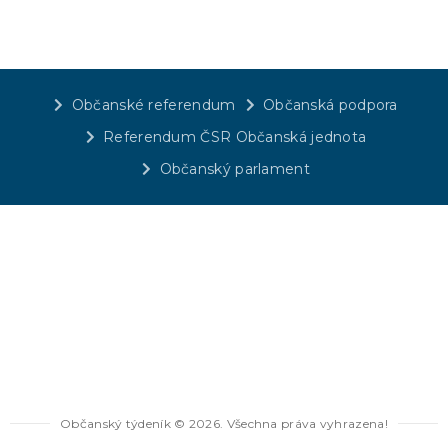
Občanské referendum
Občanská podpora
Referendum ČSR Občanská jednota
Občanský parlament
Občanský týdeník © 2026. Všechna práva vyhrazena!