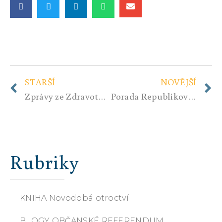
STARŠÍ
NOVĚJŠÍ
Zprávy ze Zdravotního výboru – skutečně jde o zdraví?
Porada Republikového štábu 26.2.2022 – tisková zpráva
Rubriky
KNIHA Novodobá otroctví
BLOGY OBČANSKÉ REFERENDUM