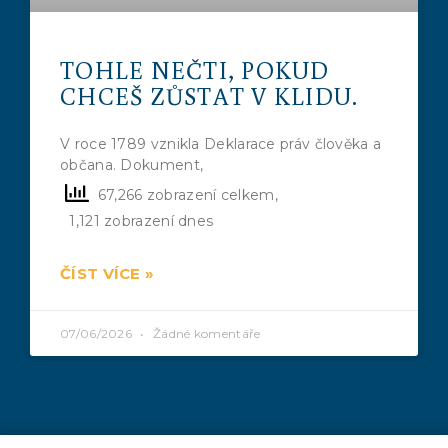
TOHLE NEČTI, POKUD
CHCEŠ ZŮSTAT V KLIDU.
V roce 1789 vznikla Deklarace práv člověka a
občana. Dokument,
67,266 zobrazení celkem,
1,121 zobrazení dnes
ČÍST VÍCE »
07/06/2026
Žádné komentáře