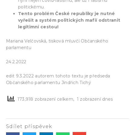
nyní nejen covid-fašismu, ale už i fašismu
politickému.
Tento problém České republiky je nutné
vyřešit a systém politických mafií odstranit
legitimní cestou!
Mariana Velčovská, tisková mluvčí Občanského
parlamentu
24.2.2022
edit 9.3.2022 autorem tohoto textu je předseda
Občanského parlamentu Jindřich Tichý
173,918 zobrazení celkem, 1 zobrazení dnes
Sdílet příspěvek