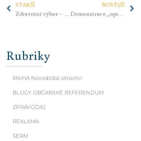
STARŠÍ
NOVĚJŠÍ
Zdravotní výbor – nové zdravotnictví
Demonstrace ,,opravdu“ vítězství …….???!
Rubriky
KNIHA Novodobá otroctví
BLOGY OBČANSKÉ REFERENDUM
ZPRAVODAJ
REKLAMA
ŠERM