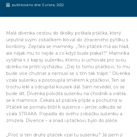
publikováno dne
3 února, 2022
Malá dívenka cestou do školky potkala ptáčka, který
urputně svým zobáčkem kloval do ztraceného pytlíku s
bonbóny. Zeptala se maminky. „Ten ptáček má asi hlad,
ale nějak mu to nejde a co když bude plakat?“ Maminka
vytáhla s z kapsy sušenku, kterou si uchovala pro svou
dcerku na příští vycházku. „Dej to tomu ptáčkovi, to mu
bude více chutnat a nemusí se s tím tak trápit.“ Dívenka
vzala sušenku a postoupila směrem k ptáčkovi, Ten se
trochu lekl a odcupital kousek dál. Sám nevěděl, co se
bude dít. Dívenka položila sušenku na chodník a vrátila
se k mamince. Čekala až ptáček přijde a pochutná si.
Ptáček se pomalu blížil k sušence – jenže odkudsi se
vzala STRAKA. Popadla do svého zobáčku sušenku a
zmizela. Dívence – a snad i ptáčkovi, bylo do pláče.
„Proč si ten druhý ptáček vzal tu sušenku? Já jsem jí