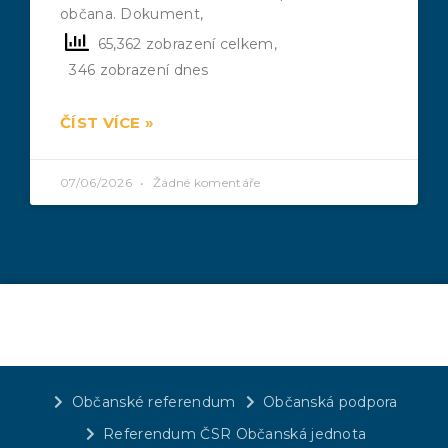
občana. Dokument,
65,362 zobrazení celkem,
346 zobrazení dnes
ČÍST VÍCE »
07/06/2026
Žádné komentáře
Občanské referendum
Občanská podpora
Referendum ČSR Občanská jednota