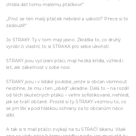
chtěla dát tomu malému ptáčkovi!“
„Proč se ten malý ptáček nebránil a uskočil? Přece si to
zasloužil!“
Jo STRAKY. Ty v tom mají jasno. Zkrátka to, co druhý
vyrobí či vlastní, to si STRAKA pro sebe ukořistí.
STRAKY jsou vyčůraní ptáci, mají hezká křídla, vzhled i
let, ale zákeřnost v sobě nosí.
STRAKY jsou i v lidské podobě, jenže si občan všimnout
nestihne, že mu i ten „oběd“ ukradne. Dělá to – na rozdíl
od těch skutečných ptáků – velmi sofistikovaně, nehledí,
jak se tváří občané. Prostě si ty STRAKY vezmou to, co
se jim líbí a pod hláškou ochrany za to občanům něco
slíbí.
A tak si ti malí ptáčci zvykají na tu STRAČÍ šikanu. Však
ono se vždy něco k tomu snědku najde, jen musí ctít tu