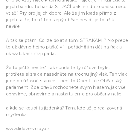
jejich bandu. Ta banda STRAČÍ pak jim do zobáčku něco
vtlačí. Prý pro jejich dobro. Ale že jim krade přímo z
jejich talíře, to už ten slepý občan nevidí, je to až k
nevíře.
A tak se ptám. Co lze dělat s těmi STRAKAMI? No přece
to už dávno hejno ptáků ví – pořádně jim dát na frak a
ukázat, kam mají padat.
Že to ještě nevíte? Tak sundejte ty růžové brýle,
protřete si zrak a nasedněte na trochu jiný vlak. Ten vlak
jede do úžasné stanice – není to Orient, ale Občanský
parlament. Zde právě rozhodnete svým hlasem, jak vše
opravíme, obnovíme a nastartujeme pro občany naše.
a kde se koupí ta jízdenka? Tam, kde už je realizovaná
myšlenka.
www.lidove-volby.cz