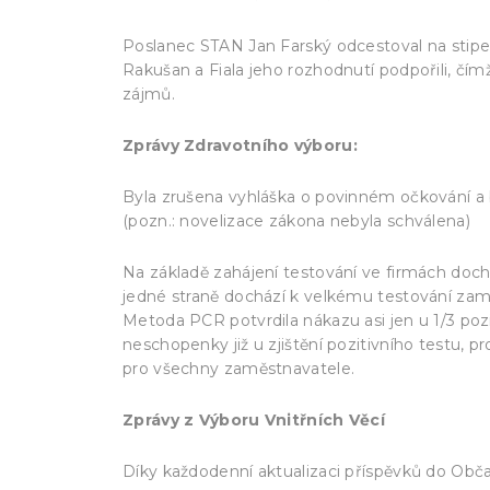
Poslanec STAN Jan Farský odcestoval na stipe
Rakušan a Fiala jeho rozhodnutí podpořili, č
zájmů.
Zprávy Zdravotního výboru:
Byla zrušena vyhláška o povinném očkování a
(pozn.: novelizace zákona nebyla schválena)
Na základě zahájení testování ve firmách doch
jedné straně dochází k velkému testování za
Metoda PCR potvrdila nákazu asi jen u 1/3 poz
neschopenky již u zjištění pozitivního testu, 
pro všechny zaměstnavatele.
Zprávy z Výboru Vnitřních Věcí
Díky každodenní aktualizaci příspěvků do Obč