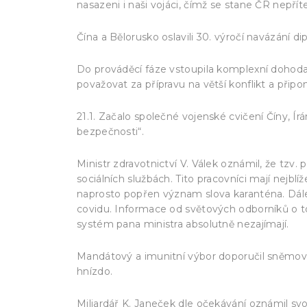
nasazeni i naši vojáci, čímž se stane ČR nepří
Čína a Bělorusko oslavili 30. výročí navázání 
Do prováděcí fáze vstoupila komplexní dohoda 
považovat za přípravu na větší konflikt a přip
21.1. Začalo společné vojenské cvičení Číny, 
bezpečnosti“.
Ministr zdravotnictví V. Válek oznámil, že tzv.
sociálních službách. Tito pracovníci mají nejb
naprosto popřen význam slova karanténa. Dále
covidu. Informace od světových odborníků o 
systém pana ministra absolutně nezajímají.
Mandátový a imunitní výbor doporučil sněmovn
hnízdo.
Miliardář K. Janeček dle očekávání oznámil svo