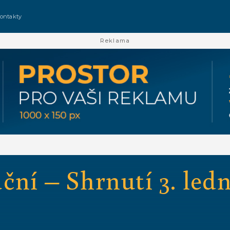
ontakty
Reklama
ční – Shrnutí 3. led