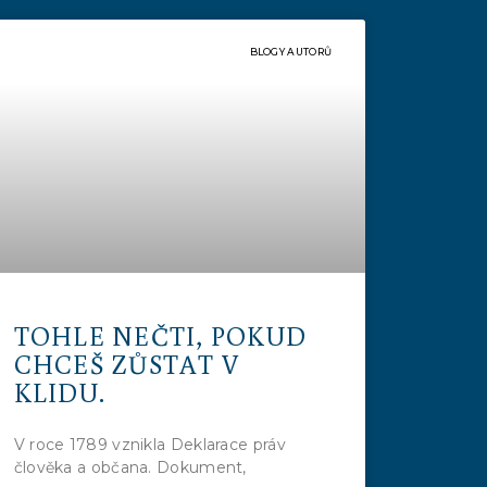
BLOGY AUTORŮ
TOHLE NEČTI, POKUD
CHCEŠ ZŮSTAT V
KLIDU.
V roce 1789 vznikla Deklarace práv
člověka a občana. Dokument,