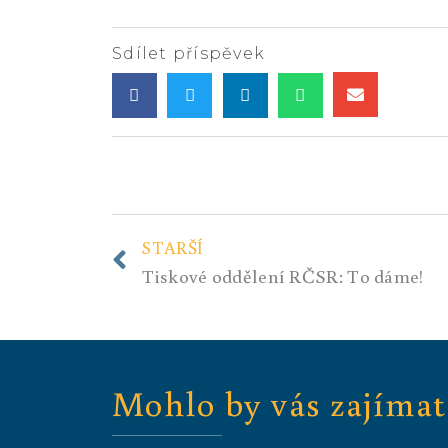
Sdílet příspěvek
STARŠÍ
Tiskové oddělení RČSR: To dáme!
Mohlo by vás zajímat