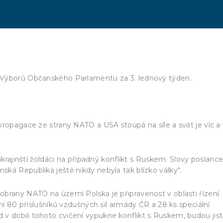
 Výborů Občanského Parlamentu za 3. lednový týden.
ropagace ze strany NATO a USA stoupá na síle a svět je víc a 
ukrajinští žoldáci na případný konflikt s Ruskem. Slovy poslanc
ká Republika ještě nikdy nebyla tak blízko války“.
brany NATO na území Polska je připravenost v oblasti řízení
tní 80 příslušníků vzdušných sil armády ČR a 28 ks speciální
 v době tohoto cvičení vypukne konflikt s Ruskem, budou jist