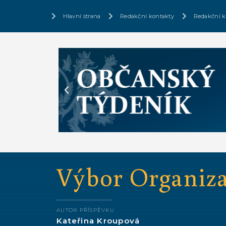
Hlavní strana
Redakční kontakty
Redakční k
Výbor Organiza
AUTOR PŘÍSPĚVKU
Kateřina Kroupová