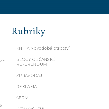
Rubriky
KNIHA Novodobá otroctví
BLOGY OBČANSKÉ
víc
REFERENDUM
ZPRAVODAJ
e
REKLAMA
ŠERM
ě