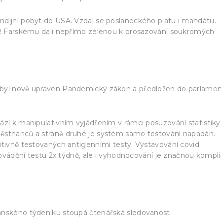
ndijní pobyt do USA. Vzdal se poslaneckého platu i mandátu.
ímž Farskému dali nepřímo zelenou k prosazování soukromých
 byl nově upraven Pandemický zákon a předložen do parlame
ází k manipulativním vyjádřením v rámci posuzování statistiky
městnanců a straně druhé je systém samo testování napadán.
itivně testovaných antigenními testy. Vystavování covid
provádění testu 2x týdně, ale i vyhodnocování je značnou kompli
anského týdeníku stoupá čtenářská sledovanost.