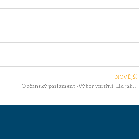
NOVĚJŠÍ
Občanský parlament -Výbor vnitřní: Lid jako zdroj státní moci díl III.