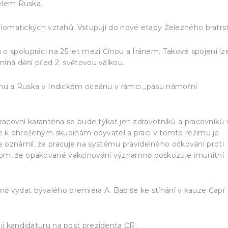
telem Ruska.
diplomatických vztahů. Vstupují do nové etapy Železného bratrs
o spolupráci na 25 let mezi Čínou a Íránem. Takové spojení lz
omíná dění před 2. světovou válkou.
Íránu a Ruska v Indickém oceánu v rámci „pásu námořní
 pracovní karanténa se bude týkat jen zdravotníků a pracovníků 
líže k ohroženým skupinám obyvatel a prací v tomto režimu je
 oznámil, že pracuje na systému pravidelného očkování proti
tom, že opakované vakcinování významně poškozuje imunitní
ě vydat bývalého premiéra A. Babiše ke stíhání v kauze Čapí
ji kandidaturu na post prezidenta ČR.