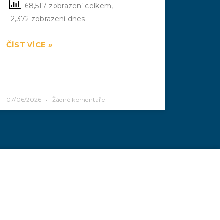
68,517 zobrazení celkem,
2,372 zobrazení dnes
ČÍST VÍCE »
07/06/2026
Žádné komentáře