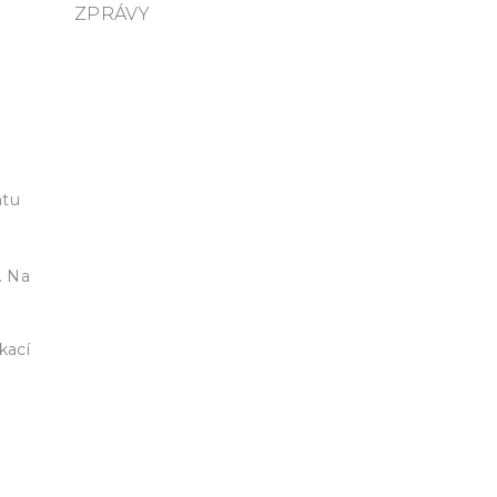
ZPRÁVY
ntu
. Na
kací