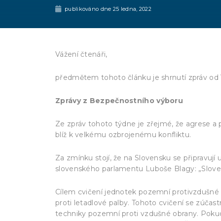
publikováno dne
25 ledna, 2022
Vážení čtenáři,
předmětem tohoto článku je shrnutí zpráv od
Zprávy z Bezpečnostního výboru
Ze zpráv tohoto týdne je zřejmé, že agrese a p
blíž k velkému ozbrojenému konfliktu.
Za zmínku stojí, že na Slovensku se připravují 
slovenského parlamentu Luboše Blagy: „Slovens
Cílem cvičení jednotek pozemní protivzdušné o
proti letadlové palby. Tohoto cvičení se zúčas
techniky pozemní proti vzdušné obrany. Pokud