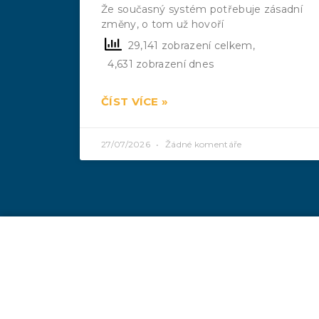
Že současný systém potřebuje zásadní
změny, o tom už hovoří
29,141 zobrazení celkem,
4,631 zobrazení dnes
ČÍST VÍCE »
27/07/2026
Žádné komentáře