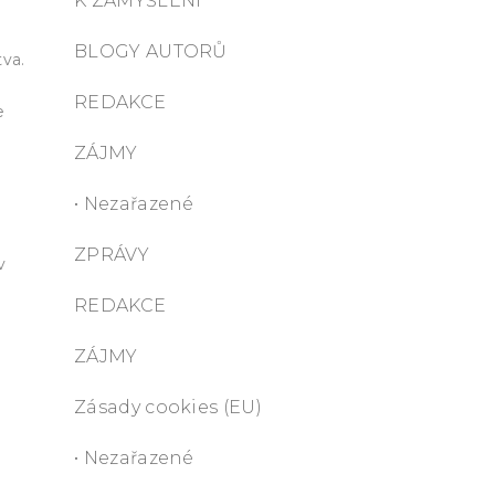
K ZAMYŠLENÍ
BLOGY AUTORŮ
tva.
REDAKCE
e
ZÁJMY
• Nezařazené
ZPRÁVY
v
REDAKCE
ZÁJMY
Zásady cookies (EU)
• Nezařazené