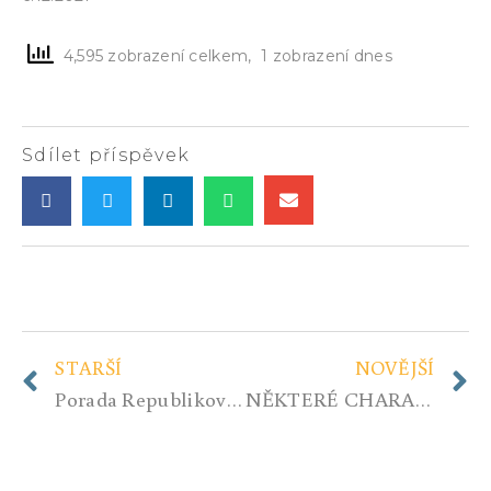
4,595 zobrazení celkem, 1 zobrazení dnes
Sdílet příspěvek
STARŠÍ
NOVĚJŠÍ
Porada Republikového štábu 4.12.2021 – Tisková zpráva
NĚKTERÉ CHARAKTERISTICKÉ RYSY FAKTORŮ SOUČASNÉHO KRIZOVÉHO VÝVOJE