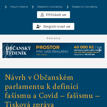
Hlavní strana
Redakční kontakty
Redakční kontakty
Přihlásit se
Registrovat se
Reklama
Návrh v Občanském
parlamentu k definici
fašismu a Covid – fašismu –
Tisková zpráva