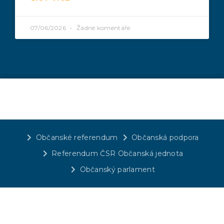
07/06/2026
Žádné komentáře
Občanské referendum
Občanská podpora
Referendum ČSR Občanská jednota
Občanský parlament