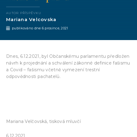
AUTOR PŘÍSPĚVKU
Mariana Velcovska
publikováno dne
6 prosince, 2021
Dnes, 6.12.2021, byl Občanskému parlamentu předložen
návrh k projednání a schválení zákonné definice fašismu
a Covid – fašismu včetně vymezení trestní
odpovědnosti pachatelů.
https://lidove-
volby.cz/archiv/aktuality/2021/12/Aktualita-
WJLKP-soubor-20211206124257.pdf
Mariana Velčovská, tisková mluvčí
6.12.2021