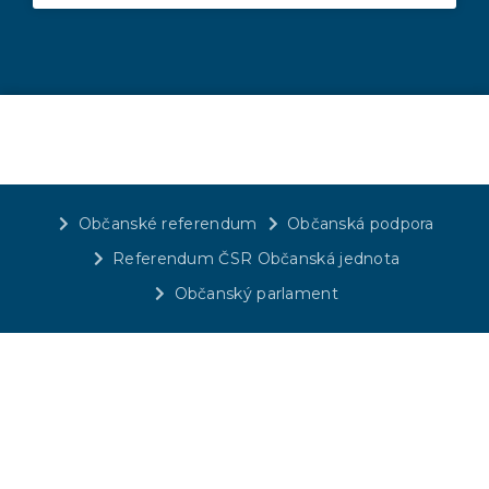
Občanské referendum
Občanská podpora
Referendum ČSR Občanská jednota
Občanský parlament