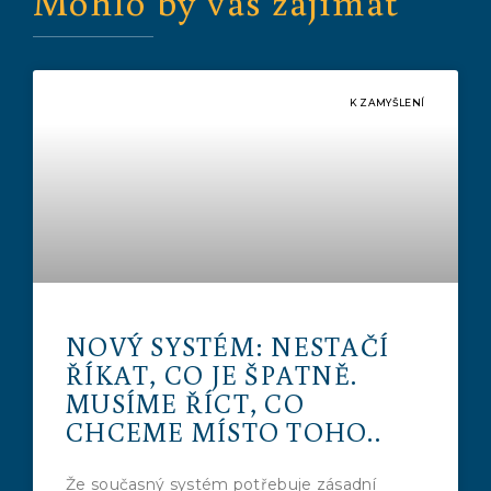
Mohlo by vás zajímat
K ZAMYŠLENÍ
NOVÝ SYSTÉM: NESTAČÍ
ŘÍKAT, CO JE ŠPATNĚ.
MUSÍME ŘÍCT, CO
CHCEME MÍSTO TOHO..
Že současný systém potřebuje zásadní