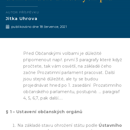
AUTOR PŘÍSPĚVKU
Jitka Uhrova
publikováno dne
18 července, 2021
Před Občanskými volbami je důležité
připomenout např. první 3 paragrafy které když
pročtete, tak vám osvětlí, na základě čeho
začne Prozatimní parlament pracovat. Další
jsou stejně důležité, ale ty se budou
projednávat hned po 1. zasedání Prozatimního
občanského parlamentu, postupně. … paragraf
4, 5, 6,7, pak další…..
§ 1 – Ustavení občanských orgánů
Na základě stavu ohrožení státu podle
Ústavního