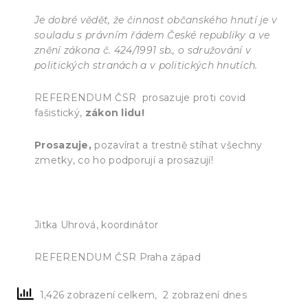
Je dobré vědět, že činnost občanského hnutí je v
souladu s právním řádem České republiky a ve
znění zákona č. 424/1991 sb., o sdružování v
politických stranách a v politických hnutích.
REFERENDUM ČSR prosazuje proti covid
fašistický,
zákon lidu!
Prosazuje,
pozavírat a trestně stíhat všechny
zmetky, co ho podporují a prosazují!
Jitka Uhrová, koordinátor
REFERENDUM ČSR Praha západ
1,426 zobrazení celkem, 2 zobrazení dnes