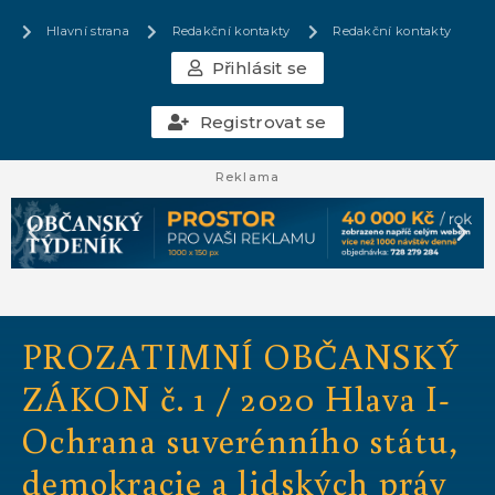
Hlavní strana
Redakční kontakty
Redakční kontakty
Přihlásit se
Registrovat se
Reklama
PROZATIMNÍ OBČANSKÝ
ZÁKON č. 1 / 2020 Hlava I-
Ochrana suverénního státu,
demokracie a lidských práv