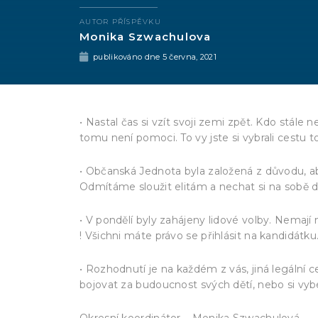
AUTOR PŘÍSPĚVKU
Monika Szwachulova
publikováno dne
5 června, 2021
• Nastal čas si vzít svoji zemi zpět. Kdo stále
tomu není pomoci. To vy jste si vybrali cestu t
• Občanská Jednota byla založená z důvodu, aby
Odmítáme sloužit elitám a nechat si na sobě d
• V pondělí byly zahájeny lidové volby. Nemají
! Všichni máte právo se přihlásit na kandidátk
• Rozhodnutí je na každém z vás, jiná legální ces
bojovat za budoucnost svých dětí, nebo si vy
Okresní koordinátor – Monika Szwachulová