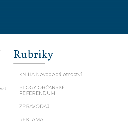
Rubriky
,
KNIHA Novodobá otroctví
BLOGY OBČANSKÉ
ovat
REFERENDUM
ZPRAVODAJ
REKLAMA