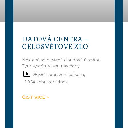
DATOVÁ CENTRA –
CELOSVĚTOVÉ ZLO
Nejedná se o běžná cloudová úložiště.
Tyto systémy jsou navrženy
26,584 zobrazení celkem,
1,964 zobrazení dnes
ČÍST VÍCE »