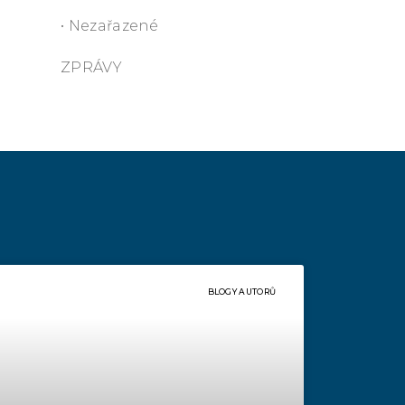
• Nezařazené
ZPRÁVY
BLOGY AUTORŮ