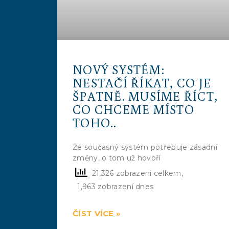
NOVÝ SYSTÉM:
NESTAČÍ ŘÍKAT, CO JE
ŠPATNĚ. MUSÍME ŘÍCT,
CO CHCEME MÍSTO
TOHO..
Že současný systém potřebuje zásadní
změny, o tom už hovoří
21,326 zobrazení celkem,
1,963 zobrazení dnes
ČÍST VÍCE »