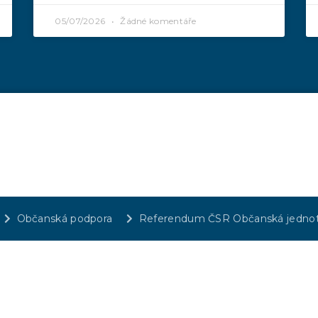
05/07/2026
Žádné komentáře
Občanská podpora
Referendum ČSR Občanská jedno