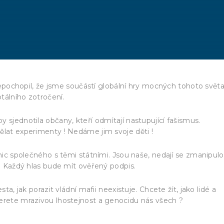
 nepochopil, že jsme součástí globální hry mocných tohoto světa
otálního zotročení.
 sjednotila občany, kteří odmítají nastupující fašismus.
ělat experimenty ! Nedáme jim svoje děti !
 nic společného s těmi státními. Jsou naše, nedají se zmanipul
u. Každý hlas bude mít ověřený podpis.
ta, jak porazit vládní mafii neexistuje. Chcete žít, jako lidé a
berete mrazivou lhostejnost a genocidu nás všech ?