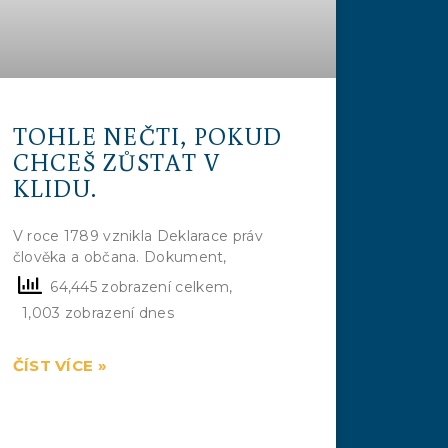
TOHLE NEČTI, POKUD
CHCEŠ ZŮSTAT V
KLIDU.
V roce 1789 vznikla Deklarace práv
člověka a občana. Dokument,
64,445 zobrazení celkem,
1,003 zobrazení dnes
ČÍST VÍCE »