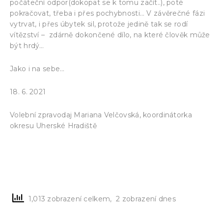
počáteční odpor(dokopat se k tomu začít..), poté
pokračovat, třeba i přes pochybnosti… V závěrečné fázi
vytrvat, i přes úbytek sil, protože jedině tak se rodí
vítězství – zdárně dokončené dílo, na které člověk může
být hrdý…
Jako i na sebe…
18. 6. 2021
Volební zpravodaj Mariana Velčovská, koordinátorka
okresu Uherské Hradiště
1,013 zobrazení celkem, 2 zobrazení dnes