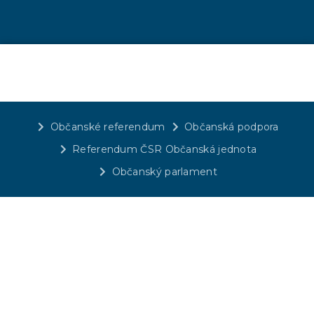
Občanské referendum
Občanská podpora
Referendum ČSR Občanská jednota
Občanský parlament