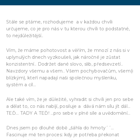
Stále se ptáme, rozhodujeme a v každou chvíli
určujeme, co je pro nás v tu kterou chvíli to podstatné,
to nejdůležitější..
Vím, že máme pohotovost a věřím, že mnozí z nás si v
uplynulých dnech vyzkoušeli, jak náročné je zůstat
konzistentní.. Dodržet dané slovo, slib, předsevzetí..
Navzdory všemu a všem.. Všem pochybovačům, všem(i
blízkým), kteří napadají naši společnou myšlenku,
systém a cíl…
Ale také vím, že je důležité, vyhradit si chvíli jen pro sebe
a dělat to, co nás nabíjí, posiluje a dává nám sílu jít dál…
TEĎ… TADY A TEĎ! …pro sebe v plné síle a uvědomění…
Dnes jsem po dlouhé době ,,šáhla do hmoty´´…
Fascinuje mě ten proces: kdy je potřeba překonat