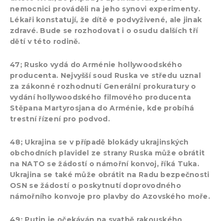
nemocnici prováděli na jeho synovi experimenty.
Lékaři konstatují, že dítě e podvyživené, ale jinak
zdravé. Bude se rozhodovat i o osudu dalších tří
dětí v této rodině.
47; Rusko vydá do Arménie hollywoodského
producenta. Nejvyšší soud Ruska ve středu uznal
za zákonné rozhodnutí Generální prokuratury o
vydání hollywoodského filmového producenta
Stěpana Martyrosjana do Arménie, kde probíhá
trestní řízení pro podvod.
48; Ukrajina se v případě blokády ukrajinských
obchodních plavidel ze strany Ruska může obrátit
na NATO se žádostí o námořní konvoj, říká Tuka.
Ukrajina se také může obrátit na Radu bezpečnosti
OSN se žádostí o poskytnutí doprovodného
námořního konvoje pro plavby do Azovského moře.
49; Putin je očekáván na svatbě rakouského