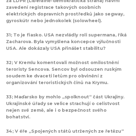
za LDPR (Liberálně-demokratická strana) navrhl
zavedení registrace takových osobních
elektrických dopravních prostředků jako segway,
gyroskútr nebo jednokolek (solowheel).
31; To je fiasko. USA nezvládly roli supermana, říká
Zacharova. Byla vymyšlena koncepce výlučnosti
USA. Ale dokázaly USA přinášet stabilitu?
32; V Kremlu komentovali možnost omilostnění
teroristy Sencova. Sencov byl odsouzen ruským
soudem ke dvaceti letům pro obvinění z
organizování teroristických činů na Krymu.
33; Maďarsko by mohlo „spolknout“ část Ukrajiny.
Ukrajinské úřady se velice strachují o celistvost
nejen své země, ale i o bezpečnost svého
bohatství.
34; V éře „Spojených států utržených ze řetězu“