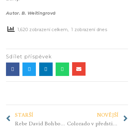
Autor. B. Weitingrová
1,620 zobrazení celkem, 1 zobrazení dnes
Sdílet příspěvek
STARŠÍ
NOVĚJŠÍ
Rebe David Bohbot: Na válku nejste připraveni
Colorado v předstihu. V capitolu vystavili místo Trumpova potrétu Putina