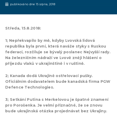
publikováno dne
15 srpna, 2018
Středa, 15.8.2018:
1; Nepřekvapilo by mě, kdyby Lvovská lidová
republika byla první, která naváže styky s Ruskou
federací, rozčiluje se bývalý poslanec Nejvyšší rady.
Na železničním nádraží ve Lvově znějí hlášení o
příjezdu vlaků v ukrajinštině i v ruštině.
2; Kanada dodá Ukrajině ostřelovací pušky.
Oficiálním dodavatelem bude kanadská firma PGW
Defence Technologies.
3; Setkání Putina s Merkelovou je špatné znamení
pro Porošenka. Je velmi příznačné, že se znovu
bude ukrajinská otázka projednávat bez Ukrajiny.