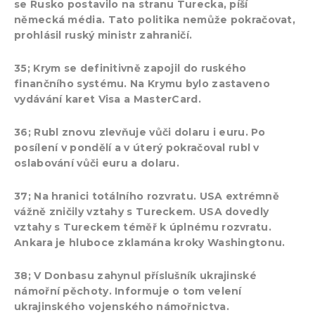
se Rusko postavilo na stranu Turecka, píší
německá média. Tato politika nemůže pokračovat,
prohlásil ruský ministr zahraničí.
35; Krym se definitivně zapojil do ruského
finančního systému. Na Krymu bylo zastaveno
vydávání karet Visa a MasterCard.
36; Rubl znovu zlevňuje vůči dolaru i euru. Po
posílení v pondělí a v úterý pokračoval rubl v
oslabování vůči euru a dolaru.
37; Na hranici totálního rozvratu. USA extrémně
vážně zničily vztahy s Tureckem. USA dovedly
vztahy s Tureckem téměř k úplnému rozvratu.
Ankara je hluboce zklamána kroky Washingtonu.
38; V Donbasu zahynul příslušník ukrajinské
námořní pěchoty. Informuje o tom velení
ukrajinského vojenského námořnictva.