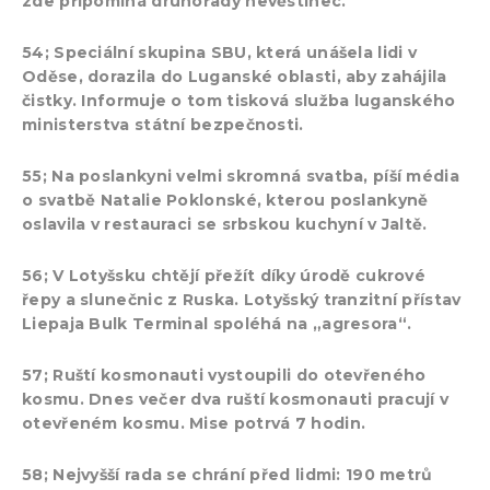
zde připomíná druhořadý nevěstinec.
54; Speciální skupina SBU, která unášela lidi v
Oděse, dorazila do Luganské oblasti, aby zahájila
čistky. Informuje o tom tisková služba luganského
ministerstva státní bezpečnosti.
55; Na poslankyni velmi skromná svatba, píší média
o svatbě Natalie Poklonské, kterou poslankyně
oslavila v restauraci se srbskou kuchyní v Jaltě.
56; V Lotyšsku chtějí přežít díky úrodě cukrové
řepy a slunečnic z Ruska. Lotyšský tranzitní přístav
Liepaja Bulk Terminal spoléhá na „agresora“.
57; Ruští kosmonauti vystoupili do otevřeného
kosmu. Dnes večer dva ruští kosmonauti pracují v
otevřeném kosmu. Mise potrvá 7 hodin.
58; Nejvyšší rada se chrání před lidmi: 190 metrů