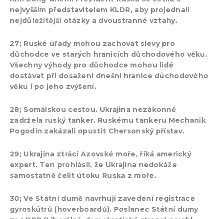
nejvyšším představitelem KLDR, aby projednali
nejdůležitější otázky a dvoustranné vztahy.
27; Ruské úřady mohou zachovat slevy pro
důchodce ve starých hranicích důchodového věku.
Všechny výhody pro důchodce mohou lidé
dostávat při dosažení dnešní hranice důchodového
věku i po jeho zvýšení.
28; Somálskou cestou. Ukrajina nezákonně
zadržela ruský tanker. Ruskému tankeru Mechanik
Pogodin zakázali opustit Chersonský přístav.
29; Ukrajina ztrácí Azovské moře, říká americký
expert. Ten prohlásil, že Ukrajina nedokáže
samostatně čelit útoku Ruska z moře.
30; Ve Státní dumě navrhují zavedení registrace
gyroskútrů (hoverboardů). Poslanec Státní dumy