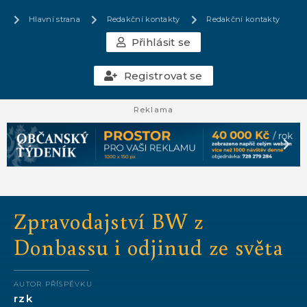
Hlavní strana
Redakční kontakty
Redakční kontakty
Přihlásit se
Registrovat se
Reklama
Zpravodajství BW z
Donbassu i odjinud ze světa
AUTOR PŘÍSPĚVKU
rzk