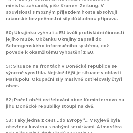
ministra zahraničí, píše Kronen-Zeitung. V
souvislosti s možným příjezdem hosta absolvují
rakouské bezpečnostní síly důkladnou přípravu.
50; Ukrajinku vyhnali z EU kvůli protivládní činnosti
jejího muže. Občanku Ukrajiny zapsali do
Schengenského informačního systému, což
povede k okamžitému vyhoštění z EU.
51; Situace na frontách v Doněcké republice se
výrazně vyostřila. Nejsložitější je situace v oblasti
Mariupolu. Okupační síly masivně ostřelovaly čtyři
obce.
52; Počet obětí ostřelování obce Kominternovo na
jihu Doněcké republiky stoupl na dvě.
53; Taky jedna z cest „do Evropy“… V Kyjevě byla
otevřena kavárna s nahými servírkami. Atmosféra