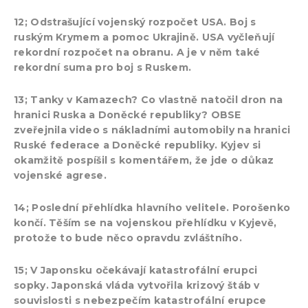
12; Odstrašující vojenský rozpočet USA. Boj s
ruským Krymem a pomoc Ukrajině. USA vyčleňují
rekordní rozpočet na obranu. A je v něm také
rekordní suma pro boj s Ruskem.
13; Tanky v Kamazech? Co vlastně natočil dron na
hranici Ruska a Doněcké republiky? OBSE
zveřejnila video s nákladními automobily na hranici
Ruské federace a Doněcké republiky. Kyjev si
okamžitě pospíšil s komentářem, že jde o důkaz
vojenské agrese.
14; Poslední přehlídka hlavního velitele. Porošenko
končí. Těším se na vojenskou přehlídku v Kyjevě,
protože to bude něco opravdu zvláštního.
15; V Japonsku očekávají katastrofální erupci
sopky. Japonská vláda vytvořila krizový štáb v
souvislosti s nebezpečím katastrofální erupce