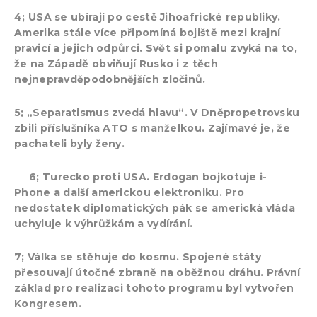
4; USA se ubírají po cestě Jihoafrické republiky.
Amerika stále více připomíná bojiště mezi krajní
pravicí a jejich odpůrci. Svět si pomalu zvyká na to,
že na Západě obviňují Rusko i z těch
nejnepravděpodobnějších zločinů.
5; „Separatismus zvedá hlavu“. V Dněpropetrovsku
zbili příslušníka ATO s manželkou. Zajímavé je, že
pachateli byly ženy.
6; Turecko proti USA. Erdogan bojkotuje i-
Phone a další americkou elektroniku. Pro
nedostatek diplomatických pák se americká vláda
uchyluje k výhrůžkám a vydírání.
7; Válka se stěhuje do kosmu. Spojené státy
přesouvají útočné zbraně na oběžnou dráhu. Právní
základ pro realizaci tohoto programu byl vytvořen
Kongresem.