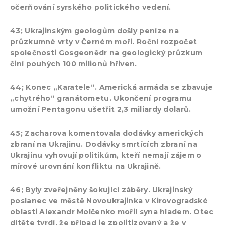
očerňování syrského politického vedení.
43; Ukrajinským geologům došly peníze na
průzkumné vrty v Černém moři. Roční rozpočet
společnosti Gosgeonědr na geologický průzkum
činí pouhých 100 milionů hřiven.
44; Konec „Karatele“. Americká armáda se zbavuje
„chytrého“ granátometu. Ukončení programu
umožní Pentagonu ušetřit 2,3 miliardy dolarů.
45; Zacharova komentovala dodávky amerických
zbraní na Ukrajinu. Dodávky smrtících zbraní na
Ukrajinu vyhovují politikům, kteří nemají zájem o
mírové urovnání konfliktu na Ukrajině.
46; Byly zveřejněny šokující záběry. Ukrajinský
poslanec ve městě Novoukrajinka v Kirovogradské
oblasti Alexandr Molčenko mořil syna hladem. Otec
dítěte tvrdí, že případ je zpolitizovaný a že v