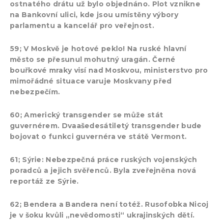
ostnatého drátu už bylo objednáno. Plot vznikne
na Bankovní ulici, kde jsou umístěny výbory
parlamentu a kancelář pro veřejnost.
59; V Moskvě je hotové peklo! Na ruské hlavní
město se přesunul mohutný uragán. Černé
bouřkové mraky visí nad Moskvou, ministerstvo pro
mimořádné situace varuje Moskvany před
nebezpečím.
60; Americký transgender se může stát
guvernérem. Dvaašedesátiletý transgender bude
bojovat o funkci guvernéra ve státě Vermont.
61; Sýrie: Nebezpečná práce ruských vojenských
poradců a jejich svěřenců. Byla zveřejněna nová
reportáž ze Sýrie.
62; Bendera a Bandera není totéž. Rusofobka Nicoj
je v šoku kvůli „nevědomosti“ ukrajinských dětí.