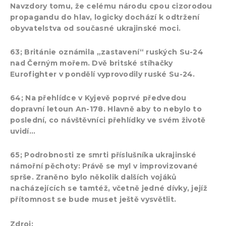
Navzdory tomu, že celému národu cpou cizorodou
propagandu do hlav, logicky dochází k odtržení
obyvatelstva od současné ukrajinské moci.
63; Británie oznámila „zastavení“ ruských Su-24
nad Černým mořem. Dvě britské stíhačky
Eurofighter v pondělí vyprovodily ruské Su-24.
64; Na přehlídce v Kyjevě poprvé předvedou
dopravní letoun An-178. Hlavně aby to nebylo to
poslední, co návštěvníci přehlídky ve svém životě
uvidí…
65; Podrobnosti ze smrti příslušníka ukrajinské
námořní pěchoty: Právě se myl v improvizované
sprše. Zraněno bylo několik dalších vojáků
nacházejících se tamtéž, včetně jedné dívky, jejíž
přítomnost se bude muset ještě vysvětlit.
rusvesna.su
Zdroj: