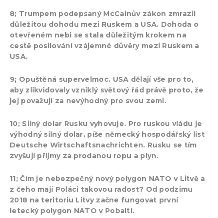
8; Trumpem podepsaný McCainův zákon zmrazil
důležitou dohodu mezi Ruskem a USA. Dohoda o
otevřeném nebi se stala důležitým krokem na
cestě posilování vzájemné důvěry mezi Ruskem a
USA.
9; Opuštěná supervelmoc. USA dělají vše pro to,
aby zlikvidovaly vzniklý světový řád právě proto, že
jej považují za nevýhodný pro svou zemi.
10; Silný dolar Rusku vyhovuje. Pro ruskou vládu je
výhodný silný dolar, píše německý hospodářský list
Deutsche Wirtschaftsnachrichten. Rusku se tím
zvyšují příjmy za prodanou ropu a plyn.
11; Čím je nebezpečný nový polygon NATO v Litvě a
z čeho mají Poláci takovou radost? Od podzimu
2018 na teritoriu Litvy začne fungovat první
letecký polygon NATO v Pobaltí.