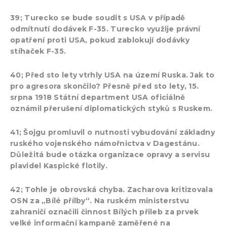
39; Turecko se bude soudit s USA v případě
odmítnutí dodávek F-35. Turecko využije právní
opatření proti USA, pokud zablokují dodávky
stíhaček F-35.
40; Před sto lety vtrhly USA na území Ruska. Jak to
pro agresora skončilo? Přesně před sto lety, 15.
srpna 1918 Státní department USA oficiálně
oznámil přerušení diplomatických styků s Ruskem.
41; Šojgu promluvil o nutnosti vybudování základny
ruského vojenského námořnictva v Dagestánu.
Důležitá bude otázka organizace opravy a servisu
plavidel Kaspické flotily.
42; Tohle je obrovská chyba. Zacharova kritizovala
OSN za „Bílé přílby“. Na ruském ministerstvu
zahraničí označili činnost Bílých přileb za prvek
velké informační kampaně zaměřené na