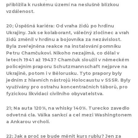
přiblížila k ruskému území na neslušně blízkou
vzdálenost.
20; Úspěšná kariéra: Od vraha židů po hrdinu
Ukrajiny. Jak se kolaborant, válečný zločinec a vrah
židů změnil v hrdinu a bojovníka za nezávislost.
Byla zveřejněna reakce na instalování pomníku
Petru Chamčukovi. Nikoho nezajímá, co dělal v
letech 1941 až 1943? Chamčuk sloužil v německém
policejním praporu Schutzmannschaft nejprve na
Ukrajině, potom i v Bělorusku. Tyto prapory byly
jedním z hlavních nástrojů Holocaustu v SSSR. Byly
využívány pro ostrahu koncentračních táborů, pro
fyzickou likvidaci civilního obyvatelstva.
21; Na auta 120%, na whisky 140%. Turecko zavedlo
odvetná cla. Válka sankcí a cel mezi Washingtonem
a Ankarou vrcholí.
22; Jak a proč se bude měnit kurs rublu? Jen za