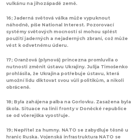
vulkánu na jihozápadě země.
16; Jaderná světová válka může vypuknout
náhodně, píše National Interest. Pozorovací
systémy světových mocností si mohou splést
použití jaderných a nejaderných zbraní, což může
vést k odvetnému úderu.
17; Oranžová (plynová) princezna promluvila o
nutnosti změnit ústavu Ukrajiny. Julija Timošenko
prohlásila, že Ukrajina potřebuje ústavu, která
umožní lidu diktovat svou vůli politikům, a nikoli
obráceně.
18; Byla zahájena palba na Gorlovku. Zasažena byla
škola. Situace na linii fronty v Doněcké republice
se od včerejška vyostřuje.
19; Nepřítel za humny. NATO se zabydluje těsně u
hranic Ruska. Vojenská infrastruktura NATO se