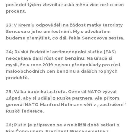
poslední týden zlevnila ruská měna více než o osm
procent.
23; V Kremlu odpověděli na žádost matky teroristy
Sencova o jeho omilostnění. My s advokátem
budeme přemýšlet, co dál, řekla Sencovova sestra.
24; Ruská federální antimonopolní služba (FAS)
neočekává další růst cen benzinu. Na úřadě si
myslí, že v roce 2019 nejsou předpoklady pro růst
maloobchodních cen benzinu a dalších ropných
produktů.
25; Válka bude katastrofa. Generál NATO vyzval
Západ, aby si udělal z Ruska partnera. Ale přitom
generál NATO Manfred Hofmann věří v „zastrašení“
Ruské federace.
26; Putin je připraven se v nejbližší době setkat s
Kim Čong-unem. Prezident Ruska se setká s