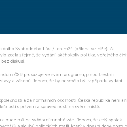
loidního Svobodného Fóra /Forum24 (příloha viz níže). Za
lo zcela zřejmé, že vydání jakéhokoliv politika, veřejného čini
 bez diskusí.
erendum ČSR prosazuje ve svém programu, plnou trestní i
tavy a zákonů. Jenom, že by nesmělo být v případu vydání
polečnosti a za normálních okolností. Česká republika není ani
ečností s právem a spravedlností na svém místě.
ku a bude mít na svědomí mnohé věci. Jenom, že celý spolek
pěchářů a slouhů politických mafií, který v dnešní době postu