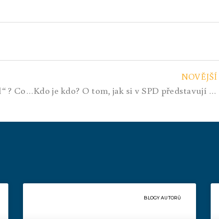
NOVĚJŠÍ
Kdo je Kdo? Co je název “ Velkej Hajzl“ ? Co to znamená?
Kdo je kdo? O tom, jak si v SPD představují přímou demokracii. A zase ruka v nočníku!
BLOGY AUTORŮ