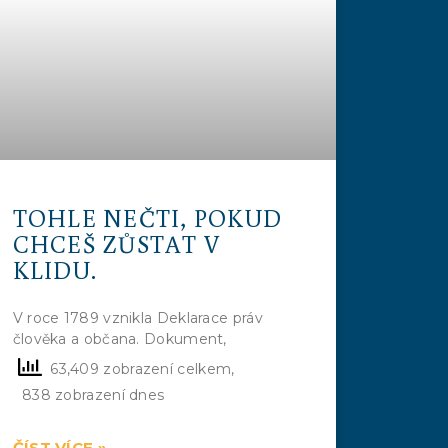
TOHLE NEČTI, POKUD
CHCEŠ ZŮSTAT V
KLIDU.
V roce 1789 vznikla Deklarace práv
člověka a občana. Dokument,
63,409 zobrazení celkem,
838 zobrazení dnes
ČÍST VÍCE »