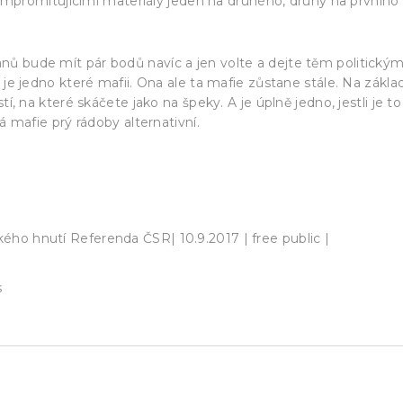
kompromitujícími materiály jeden na druhého, druhý na prvního
afiánů bude mít pár bodů navíc a jen volte a dejte těm politický
je jedno které mafii. Ona ale ta mafie zůstane stále. Na zákla
, na které skáčete jako na špeky. A je úplně jedno, jestli je to
 mafie prý rádoby alternativní.
sté. Pohádka o spasiteli Andrejovi dnes končí
kého hnutí Referenda ČSR| 10.9.2017 | free public |
s