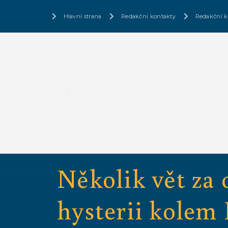
Hlavní strana
Redakční kontakty
Redakční k
Několik vět za
hysterii kolem 