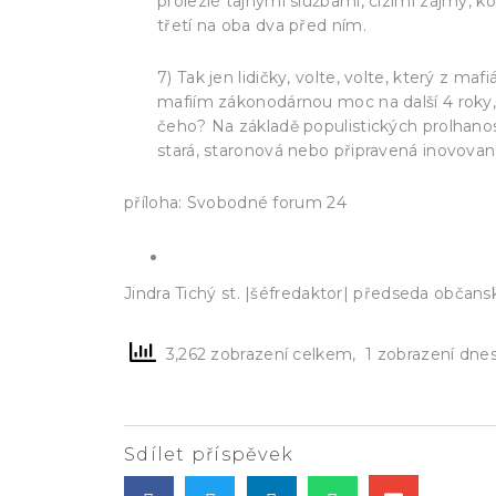
prolezlé tajnými službami, cizími zájmy, 
třetí na oba dva před ním.
7) Tak jen lidičky, volte, volte, který z m
mafiím zákonodárnou moc na další 4 roky, 
čeho? Na základě populistických prolhaností
stará, staronová nebo připravená inovovaná
příloha: Svobodné forum 24
Na pana „Všici kradnú“ čekají polici
Jindra Tichý st. |šéfredaktor| předseda občans
3,262 zobrazení celkem, 1 zobrazení dne
Sdílet příspěvek