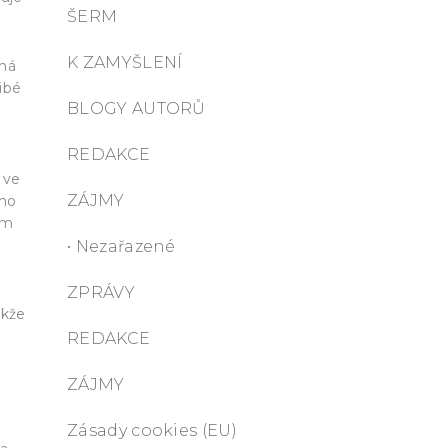
ŠERM
K ZAMYŠLENÍ
žná
ibé
BLOGY AUTORŮ
REDAKCE
 ve
ZÁJMY
eho
ím
• Nezařazené
ZPRÁVY
akže
REDAKCE
ZÁJMY
Zásady cookies (EU)