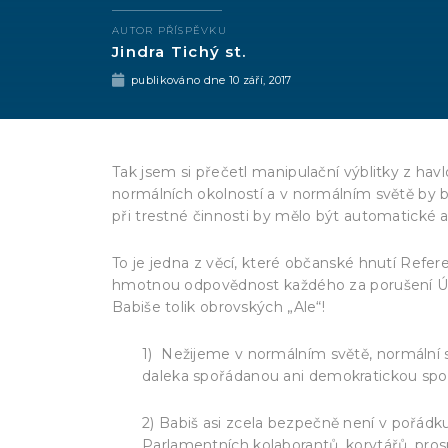
AUTOR PŘÍSPĚVKU
Jindra Tichý st.
publikováno dne
10 září, 2017
Tak jsem si přečetl manipulační výblitky z hav
normálních okolností a v normálním světě by by
při trestné činnosti by mělo být automatické a
To je jedna z věcí, které občanské hnutí Ref
hmotnou odpovědnost každého za porušení Ús
Babiše tolik obrovských „Ale“!
1) Nežijeme v normálním světě, normální s
daleka spořádanou ani demokratickou spol
2) Babiš asi zcela bezpečně není v pořád
Parlamentních kolaborantů, korytářů, pros