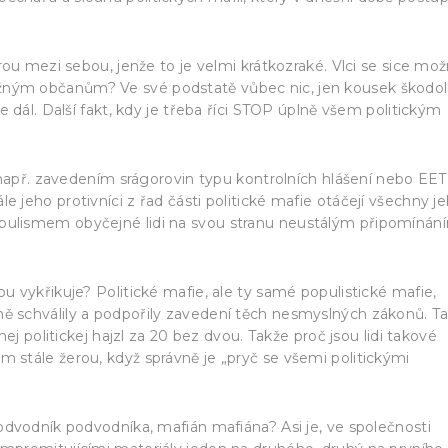
perou mezi sebou, jenže to je velmi krátkozraké. Vlci se sice mo
ěžným občanům? Ve své podstatě vůbec nic, jen kousek škodol
ne dál. Další fakt, kdy je třeba říci STOP úplně všem politickým
že např. zavedením srágorovin typu kontrolních hlášení nebo EET
e jeho protivníci z řad části politické mafie otáčejí všechny j
opulismem obyčejné lidi na svou stranu neustálým připomínán
ou vykřikuje? Politické mafie, ale ty samé populistické mafie,
ně schválily a podpořily zavedení těch nesmyslných zákonů. T
uhej politickej hajzl za 20 bez dvou. Takže proč jsou lidi takové
m stále žerou, když správně je „pryč se všemi politickými
 podvodník podvodníka, mafián mafiána? Asi je, ve společnosti