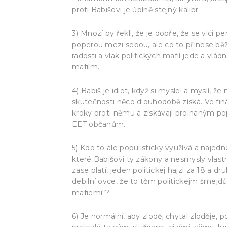
proti Babišovi je úplně stejný kalibr.
3) Mnozí by řekli, že je dobře, že se vlci 
poperou mezi sebou, ale co to přinese b
radosti a vlak politických mafií jede a vlád
mafiím.
4) Babiš je idiot, když si myslel a myslí, 
skutečnosti něco dlouhodobě získá. Ve finál
kroky proti němu a získávají prolhaným p
EET občanům.
5) Kdo to ale populisticky využívá a najedn
které Babišovi ty zákony a nesmysly vlast
zase platí, jeden politickej hajzl za 18 a dr
debilní ovce, že to těm politickejm šmejdů
mafiemi“?
6) Je normální, aby zloděj chytal zloděje,