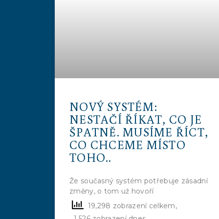
NOVÝ SYSTÉM:
NESTAČÍ ŘÍKAT, CO JE
ŠPATNĚ. MUSÍME ŘÍCT,
CO CHCEME MÍSTO
TOHO..
Že současný systém potřebuje zásadní
změny, o tom už hovoří
19,298 zobrazení celkem,
1,526 zobrazení dnes