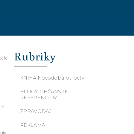
Rubriky
tele
KNIHA Novodobá otroctví
BLOGY OBČANSKÉ
REFERENDUM
 z
ZPRAVODAJ
REKLAMA
puje