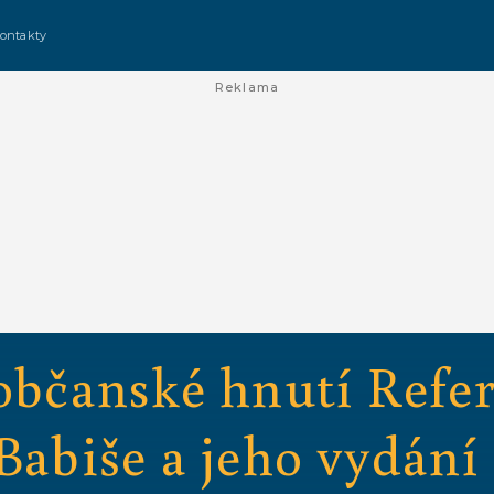
ontakty
Reklama
 občanské hnutí Ref
Babiše a jeho vydání