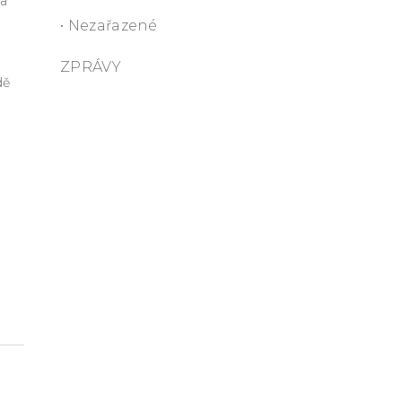
 a
• Nezařazené
m
ZPRÁVY
dě