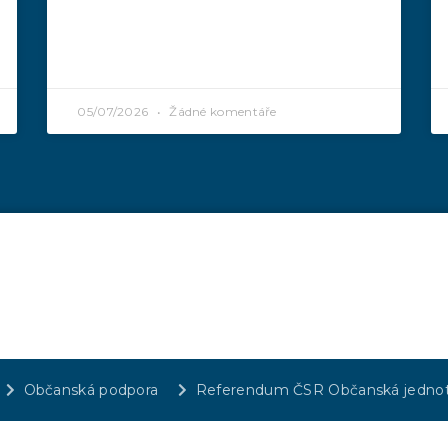
05/07/2026
Žádné komentáře
Občanská podpora
Referendum ČSR Občanská jedno