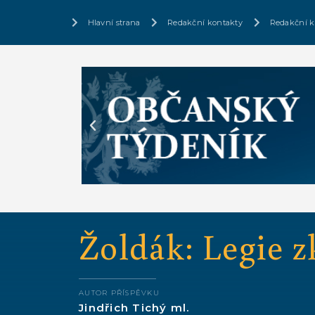
Hlavní strana
Redakční kontakty
Redakční k
Žoldák: Legie z
AUTOR PŘÍSPĚVKU
Jindřich Tichý ml.