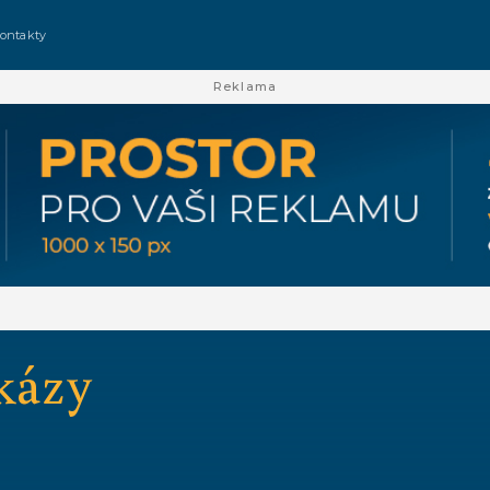
ontakty
Reklama
kázy