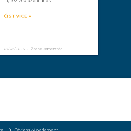
1,402 zobrazení dnes
ČÍST VÍCE »
07/06/2026
Žádné komentáře
ta
Občanský parlament