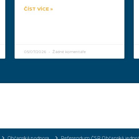
ČÍST VÍCE »
05/07/2026
Žádné komentáře
Občanská podpora
Referendum ČSR Občanská jedno