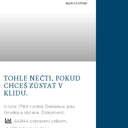
BLOGY AUTORŮ
TOHLE NEČTI, POKUD
CHCEŠ ZŮSTAT V
KLIDU.
V roce 1789 vznikla Deklarace práv
člověka a občana. Dokument,
64,844 zobrazení celkem,