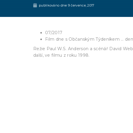
publikováno dne
9 července, 2017
07/2017
Film dne s Občanským Týdeníkem … den
Režie Paul W.S. Anderson a scénář David Webb 
další, ve filmu z roku 1998.