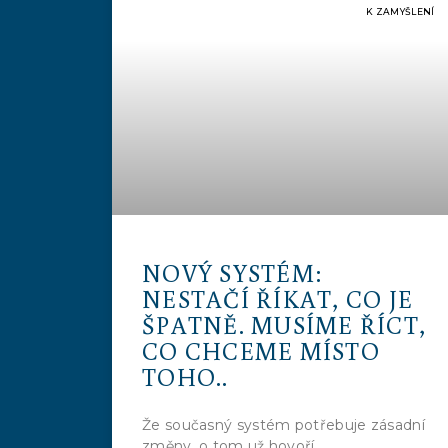
K ZAMYŠLENÍ
NOVÝ SYSTÉM:
NESTAČÍ ŘÍKAT, CO JE
ŠPATNĚ. MUSÍME ŘÍCT,
CO CHCEME MÍSTO
TOHO..
Že současný systém potřebuje zásadní
změny, o tom už hovoří