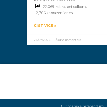
22,069 zobrazení celkem,
2,706 zobrazení dnes
ČÍST VÍCE »
27/07/2026
Žádné komentáře
Občanské referendum