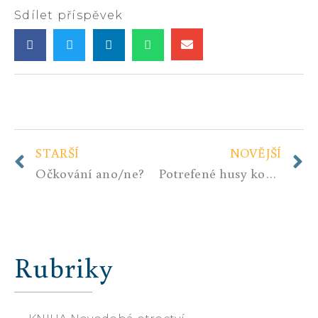
Sdílet příspěvek
STARŠÍ
NOVĚJŠÍ
Očkování ano/ne?
Potrefené husy komunistických kospirátorů zahejkaly? S podivem je však, že k tomu použili dementa Hřebenáře. Jak úsměvné.
Rubriky