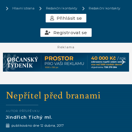
Hlavní strana
Redakční kontakty
Redakční kontakty
Přihlásit se
Registrovat se
Reklama
Nepřítel před branami
AUTOR PŘÍSPĚVKU
Jindřich Tichý ml.
publikováno dne
12 dubna, 2017