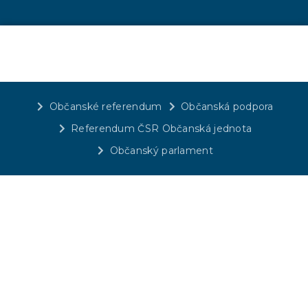
Občanské referendum
Občanská podpora
Referendum ČSR Občanská jednota
Občanský parlament