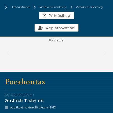
Hlavní strana
Redakční kontakty
Redakční kontakty
Přihlásit se
Registrovat se
Reklama
Pocahontas
AUTOR PŘÍSPĚVKU
Jindřich Tichý ml.
publikováno dne
26 března, 2017