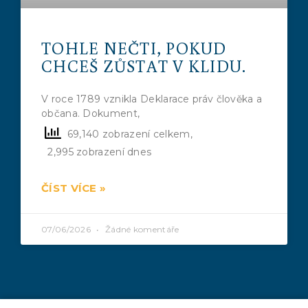
TOHLE NEČTI, POKUD
CHCEŠ ZŮSTAT V KLIDU.
V roce 1789 vznikla Deklarace práv člověka a
občana. Dokument,
69,140 zobrazení celkem,
2,995 zobrazení dnes
ČÍST VÍCE »
07/06/2026
Žádné komentáře