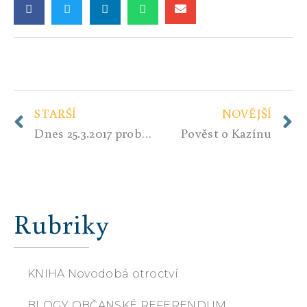
STARŠÍ
NOVĚJŠÍ
Dnes 25.3.2017 proběhla 2. programová konference hnutí Občanské-referendum Republiku zpátky občanům
Pověst o Kazínu
Rubriky
KNIHA Novodobá otroctví
BLOGY OBČANSKÉ REFERENDUM