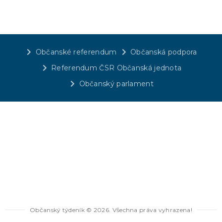
Občanské referendum
Občanská podpora
Referendum ČSR Občanská jednota
Občanský parlament
Občanský týdeník © 2026. Všechna práva vyhrazena!