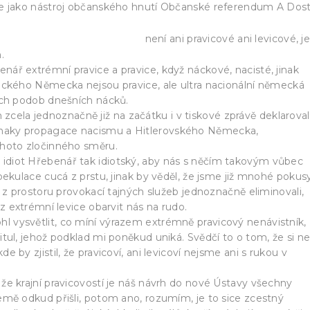
uje jako nástroj občanského hnutí Občanské referendum A Dost
epubliku zpátky občanům
není ani pravicové ani levicové, j
.
nář extrémní pravice a pravice, když náckové, nacisté, jinak
tického Německa nejsou pravice, ale ultra nacionální německá
ších podob dnešních nácků.
ela jednoznačně již na začátku i v tiskové zprávě deklaroval
znaky propagace nacismu a Hitlerovského Německa,
ohoto zločinného směru.
idiot Hřebenář tak idiotský, aby nás s něčím takovým vůbec
spekulace cucá z prstu, jinak by věděl, že jsme již mnohé pokus
ak z prostoru provokací tajných služeb jednoznačně eliminovali,
 z extrémní levice obarvit nás na rudo.
l vysvětlit, co míní výrazem extrémně pravicový nenávistník,
itul, jehož podklad mi poněkud uniká. Svědčí to o tom, že si ne
e by zjistil, že pravicoví, ani levicoví nejsme ani s rukou v
 že krajní pravicovostí je náš návrh do nové Ústavy všechny
země odkud přišli, potom ano, rozumím, je to sice zcestný