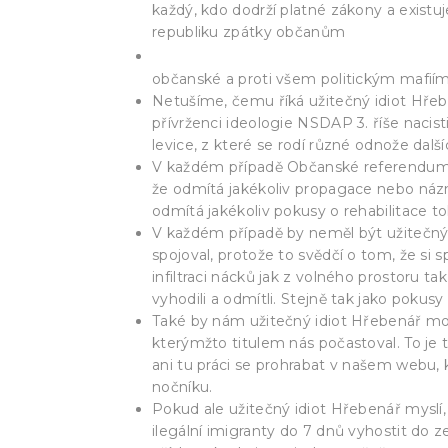
každý, kdo dodrží platné zákony a exist
republiku zpátky občanům
Občanské Referendum A Dost!!! R
občanské a proti všem politickým mafiím
Netušíme, čemu říká užitečný idiot Hřebe
přívrženci ideologie NSDAP 3. říše nacis
levice, z které se rodí různé odnože dal
V každém případě Občanské referendum zc
že odmítá jakékoliv propagace nebo ná
odmítá jakékoliv pokusy o rehabilitace t
V každém případě by neměl být užitečný 
spojoval, protože to svědčí o tom, že si 
infiltraci nácků jak z volného prostoru t
vyhodili a odmítli. Stejně tak jako pokusy
Také by nám užitečný idiot Hřebenář moh
kterýmžto titulem nás počastoval. To je t
ani tu práci se prohrabat v našem webu, kd
nočníku.
Pokud ale užitečný idiot Hřebenář myslí,
ilegální imigranty do 7 dnů vyhostit do 