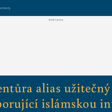
ontakty
Reklama
entůra alias užitečný
rující islámskou inv