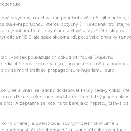
rezentuje.
vá si vydobyla nechvalnou popularitu včetně jejího autora, Ji
s duševní poruchou, kterou dotyčný Jiří Hřebenář trpí stejně
azem „konfidentůra“. Tedy činnost člověka využitého skrytou
oficiální BIS, ale spíše skupina lidí, používající praktiky tajný
icií, vodítek poukazujících odkud vítr fouká. Duševně
 mediální činnost zejména euro-fanatického směru a podporuj
o by se mohl trefit při propagaci euro-hujerismu, euro-
ké Unie a snaží se rádoby dokladovat každý šedivý chlup, kte
kama a lže o sto šest není podstatné. Podstatný je jeho hlavní 
 proti. A zeptáme se, kde na to bere jako nepracující invalida
 koho chleba jí a píseň zpívá. Rovným dílem skončíme u
e podobností čistě náhodných“, u stejné rétoriky, orientace,