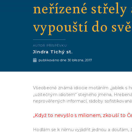
neřízené střely
vypouští do svě
AUTOR PŘÍSPĚVKU
Jindra Tichý st.
publikováno dne
30 března, 2017
Všeobecně známá idiocie motáním „jablek s 
„užitečným idiotem“ stejného jména, Hřebenáře
neprověřených informací, rádoby sofistikovan
„Když to nevyšlo s milionem, zkouší to Če
Hodlám se k němu vyjádřit jednou a doufám, že