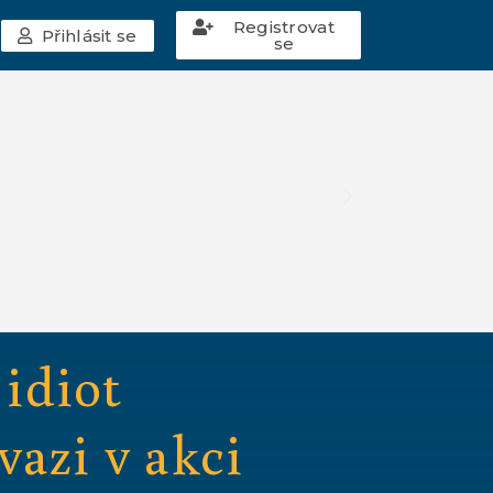
Registrovat
Přihlásit se
se
 idiot
azi v akci