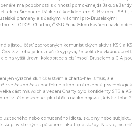
řebenáře má podobnosti s činností porno-šmejda Jakuba Jandy
 velitelem Šimonem Pánkem“ konfidentem STB v roce 1989, ji
selské prameny a s českými vládními pro-Bruselskými
potom s TOP09, Chartou, ČSSD či pražskou kavárnu havloidníc
jené s jistou částí zaprodaných komunistických aktivit KSČ a 
v ČSSD. Z toho jednoznačně vyplývá, že politické vládnoucí eli
 ale na vyšší úrovni kolaborace s cizí mocí, Bruselem a CIA jso
ní jen výrazné sluníčkářstvím a charto-havlismus, ale i
ože se čas od času podřekne a kdo umí rozebrat psychologic
že velká část mluvčích a vedení Charty bylo konfidenty STB a KS
o-rolí v této inscenaci jak chtěli a naoko bojovali, když z toho 
ého užitečného nebo donuceného idiota, skupiny nebo subjektu
ké skupiny stejným způsobem jako tajné služby. Nic víc, nic míň