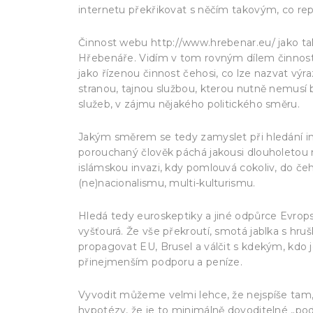
internetu překřikovat s něčím takovým, co rep
Činnost webu http://www.hrebenar.eu/ jako tako
Hřebenáře. Vidím v tom rovným dílem činnost 
jako řízenou činnost čehosi, co lze nazvat výr
stranou, tajnou službou, kterou nutně nemusí být 
služeb, v zájmu nějakého politického směru.
Jakým směrem se tedy zamyslet při hledání ind
porouchaný člověk páchá jakousi dlouholetou
islámskou invazi, kdy pomlouvá cokoliv, do čeh
(ne)nacionalismu, multi-kulturismu.
Hledá tedy euroskeptiky a jiné odpůrce Evrops
vyšťourá. Že vše překroutí, smotá jablka s hruš
propagovat EU, Brusel a válčit s kdekým, kdo je
přinejmenším podporu a peníze.
Vyvodit můžeme velmi lehce, že nejspíše tam,
hypotézy, že je to minimálně dovoditelné „podl