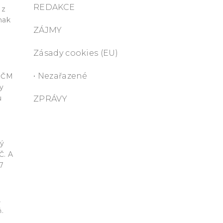
REDAKCE
 z
nak
ZÁJMY
h
Zásady cookies (EU)
• Nezařazené
KSČM
ty
u
ZPRÁVY
ký
Č. A
27
,
.