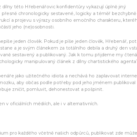
 dílny této Hřebenářovic konfidentůry vykazují úplně jiný
sou přesně chronologicky sestavené, logicky a téměř bezchybně
trukcí a projevu s výrazy osobního emočního charakteru, které
částí jeho (ne)osobnosti.
nepíše jeden člověk. Pokud je píše jeden člověk, Hřebenář, p
stane a je svým článekem za totálního debila a druhý den vs
ikovaně sestavený a publikovaný. Jak k tomu přijdeme my čtená
ychologicky manipulovaný článek z dílny chartistického agenta
ebenáře jako užitečného idiota a nechává ho zaplavovat interne
o mozku, aby občas podle potřeby pod jeho jménem publikoval
buje zničit, pomluvit, dehonestovat a pošpinit.
v oficiálních médiích, ale i v alternativních.
edium pro každého včetně našich odpůrců, publikovat zde můž