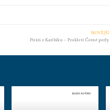
NOVĚJŠÍ
Piráti z Karibiku – Prokletí Černé perly
BLOGY AUTORŮ