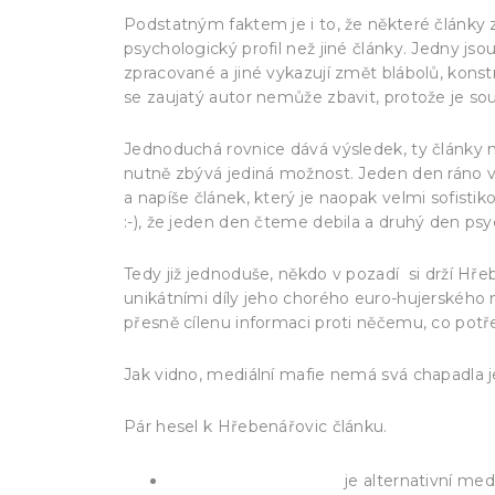
Podstatným faktem je i to, že některé články z
psychologický profil než jiné články. Jedny j
zpracované a jiné vykazují změt blábolů, kons
se zaujatý autor nemůže zbavit, protože je sou
Jednoduchá rovnice dává výsledek, ty články 
nutně zbývá jediná možnost. Jeden den ráno v
a napíše článek, který je naopak velmi sofist
:-), že jeden den čteme debila a druhý den ps
Tedy již jednoduše, někdo v pozadí si drží Hř
unikátními díly jeho chorého euro-hujerskéh
přesně cílenu informaci proti něčemu, co potře
Jak vidno, mediální mafie nemá svá chapadla jen 
Pár hesel k Hřebenářovic článku.
Občanský Týdeník
je alternativní m