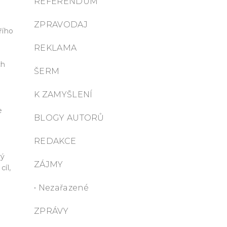
REFERENDUM
ZPRAVODAJ
řího
REKLAMA
ch
ŠERM
K ZAMYŠLENÍ
e
BLOGY AUTORŮ
REDAKCE
rý
ZÁJMY
cíl,
• Nezařazené
ZPRÁVY