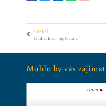
STARŠÍ
Hudba hrát nepřestala
Mohlo by vás zajímat
K ZAMYŠLENÍ