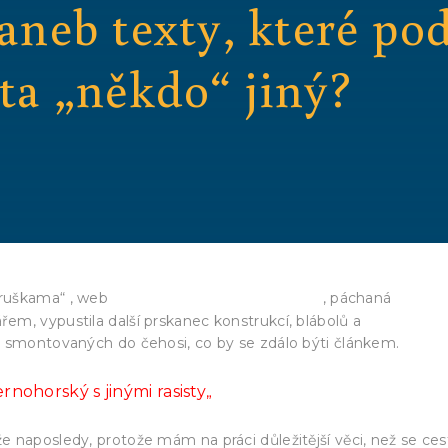
 aneb texty, které p
ta „někdo“ jiný?
http://www.hrebenar.eu/
hruškama“ , web
, páchaná
m, vypustila další prskanec konstrukcí, blábolů a
ě smontovaných do čehosi, co by se zdálo býti článkem.
rnohorský s jinými rasisty
„
 naposledy, protože mám na práci důležitější věci, než se ce