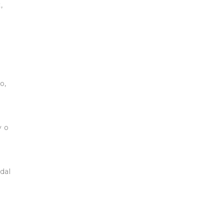
,
e
o,
y o
dal