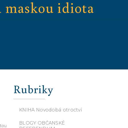
od maskou idiota
Rubriky
KNIHA Novodobá otroctví
BLOGY OBČANSKÉ
stou