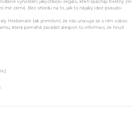
odlené vyhoštění jakýchkoliv ilegálů, kteří spáchají trestný čin
 mé země. Bez ohledu na to, jak to nějaký idiot pseudo-
ely Hřebenáře tak primitivní, že nás unavuje se s ním vůbec
amu, která pomáhá zavádět alespoň tu informaci, že hnutí
lic|
s