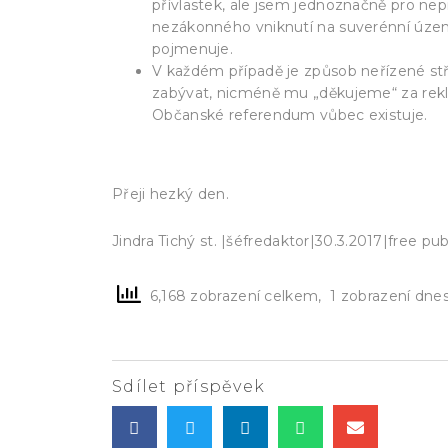
přívlastek, ale jsem jednoznačně pro nepr
nezákonného vniknutí na suverénní území
pojmenuje.
V každém případě je způsob neřízené stř
zabývat, nicméně mu „děkujeme“ za rekl
Občanské referendum vůbec existuje.
Přeji hezký den.
Jindra Tichý st. |šéfredaktor|30.3.2017|free pub
6,168 zobrazení celkem, 1 zobrazení dne
Sdílet příspěvek