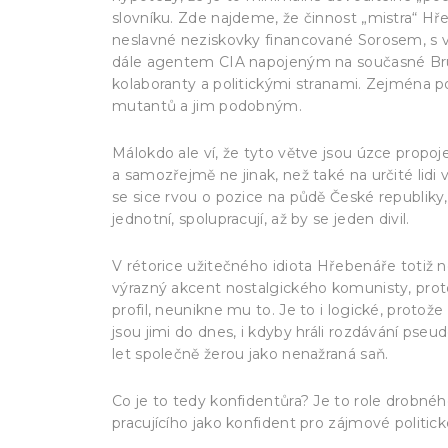
slovníku. Zde najdeme, že činnost „mistra“ H
neslavné neziskovky financované Sorosem, s
dále agentem CIA napojeným na současné Bru
kolaboranty a politickými stranami. Zejména 
mutantů a jim podobným.
Málokdo ale ví, že tyto větve jsou úzce propo
a samozřejmě ne jinak, než také na určité lidi 
se sice rvou o pozice na půdě České republiky,
jednotní, spolupracují, až by se jeden divil.
V rétorice užitečného idiota Hřebenáře totiž ne
výrazný akcent nostalgického komunisty, prot
profil, neunikne mu to. Je to i logické, proto
jsou jimi do dnes, i kdyby hráli rozdávání pseud
let společně žerou jako nenažraná saň.
Co je to tedy konfidentůra? Je to role drobn
pracujícího jako konfident pro zájmové politic