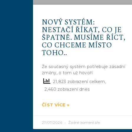
NOVÝ SYSTÉM:
NESTAČÍ ŘÍKAT, CO JE
ŠPATNĚ. MUSÍME ŘÍCT,
CO CHCEME MÍSTO
TOHO..
Že současný systém potřebuje zásadní
změny, o tom už hovoří
21,823 zobrazení celkem,
2,460 zobrazení dnes
ČÍST VÍCE »
27/07/2026
Žádné komentáře