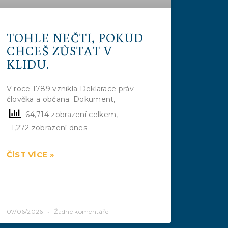
TOHLE NEČTI, POKUD
CHCEŠ ZŮSTAT V
KLIDU.
V roce 1789 vznikla Deklarace práv
člověka a občana. Dokument,
64,714 zobrazení celkem,
1,272 zobrazení dnes
ČÍST VÍCE »
07/06/2026
Žádné komentáře