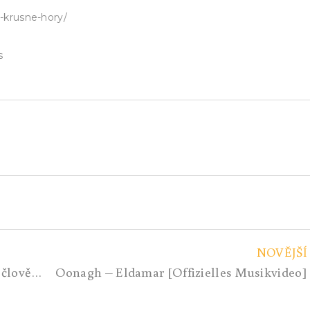
a-krusne-hory/
s
NOVĚJŠÍ
Kladu si otázku: Kdo je vlastně tento člověk, Babiš? Jaký má cíl, nebo snad úkol?
Oonagh – Eldamar [Offizielles Musikvideo]