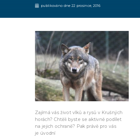
publikováno dne
22 prosince, 2016
Zajímá vás život vlků a rysů v Krušných
horách? Chtěli byste se aktivně podílet
na jejich ochraně? Pak právě pro vás
je úvodní