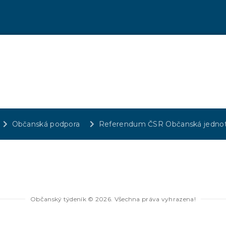
Občanská podpora
Referendum ČSR Občanská jedno
Občanský týdeník © 2026. Všechna práva vyhrazena!