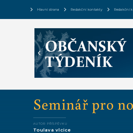
Hlavní strana
Redakční kontakty
Redakční k
Seminář pro no
AUTOR PŘÍSPĚVKU
Toulava vlcice