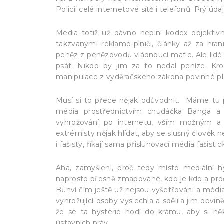
Policii celé internetové sítě i telefonů. Prý úda
Média totiž už dávno neplní kodex objektivn
takzvanými reklamo-plniči, články až za hra
peněz z penězovodů vládnoucí mafie. Ale lidé si
psát. Nikdo by jim za to nedal peníze. Kr
manipulace z vyděračského zákona povinné pl
Musí si to přece nějak odůvodnit. Máme tu p
média prostřednictvím chudáčka Banga a 
vyhrožování po internetu, vším možným a
extrémisty nějak hlídat, aby se slušný člověk 
i fašisty, říkají sama přisluhovací média fašisti
Aha, zamyšlení, proč tedy místo mediální hy
naprosto přesně zmapované, kdo je kdo a proč ti
Bůhví čím ještě už nejsou vyšetřováni a média
vyhrožující osoby vyslechla a sdělila jim obvi
že se ta hysterie hodí do krámu, aby si n
ústavních práv.