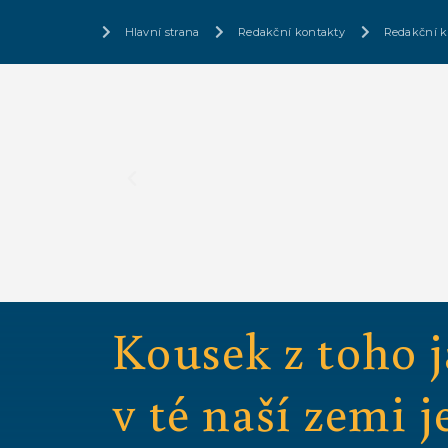
Hlavní strana
Redakční kontakty
Redakční k
Kousek z toho j
v té naší zemi j