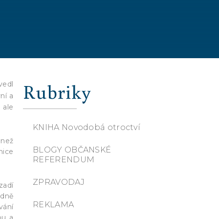
Rubriky
vedl
ní a
ale
KNIHA Novodobá otroctví
 než
BLOGY OBČANSKÉ
nice
REFERENDUM
ZPRAVODAJ
zadí
edně
REKLAMA
vání
ou a