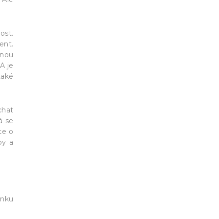
ost.
ent.
žnou
A je
také
chat
á se
te o
py a
ánku