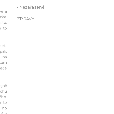
• Nezařazené
vé a
zka.
ZPRÁVY
sta.
e to
pet-
álí.
e na
ěkam
teče
ejně
ochu
ého.
o to
u ho
 Ale