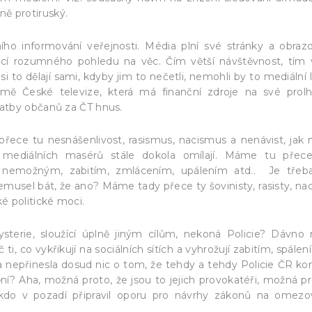
jně protiruský.
ího informování veřejnosti. Média plní své stránky a obraz
nicí rozumného pohledu na věc. Čím větší návštěvnost, tím 
 to dělají sami, kdyby jim to nečetli, nemohli by to mediální l
omě České televize, která má finanční zdroje na své prol
atby občanů za ČT hnus.
řece tu nesnášenlivost, rasismus, nacismus a nenávist, jak
mediálních masérů stále dokola omílají. Máme tu přec
 nemožným, zabitím, zmlácením, upálením atd.. Je třeb
nemusel bát, že ano? Máme tady přece ty šovinisty, rasisty, nac
cké politické moci.
sterie, sloužící úplně jiným cílům, nekoná Policie? Dávno 
, co vykřikují na sociálních sítích a vyhrožují zabitím, spálen
 nepřinesla dosud nic o tom, že tehdy a tehdy Policie ČR kon
nění? Aha, možná proto, že jsou to jejich provokatéři, možná pr
ěkdo v pozadí připravil oporu pro návrhy zákonů na omezo