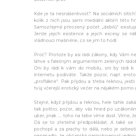
Kde je ta nesnášenlivost? Na sociálních sítích?
kolik z nich jsou sami mediální aktéři této h
Samozřejmě přirozený počet „debilů“ existuj
Jenže jejich existence a jejich excesy se 
vládnoucí mašinérie, co se jim to hodí.
Proč? Protože by asi rádi zákony, kdy Vám nej
láhve s falešným argumentem zelených rádoby 
Oni by rádi k vám do mobilu, oni by rádi k 
internetu podíváte. Takže pozor, např. erot
„proflákne“. Pak přijdou a třeba řeknou, jest
tvůj včerejší erotický večer na nějakém porno-p
Stejné, když přijdou a řeknou, hele tahle zak
tak politici, pozor, aby vás hned po uzákon
uber, jinak …. toho na tebe víme dost. Víme, 
Dá se to zřetelně předpokládat. A také se t
pochopil a za prachy to dělá, nebo je sebes
nenapadlo, že občanská nespokojenost jednou v