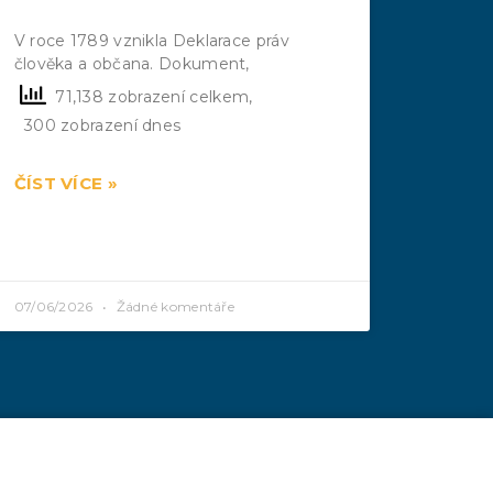
V roce 1789 vznikla Deklarace práv
člověka a občana. Dokument,
71,138 zobrazení celkem,
300 zobrazení dnes
ČÍST VÍCE »
07/06/2026
Žádné komentáře