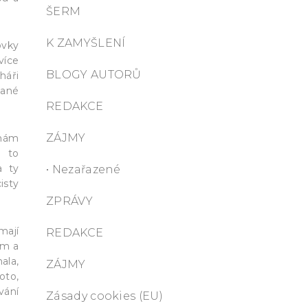
ŠERM
K ZAMYŠLENÍ
ovky
více
BLOGY AUTORŮ
háři
hané
REDAKCE
ZÁJMY
 nám
e to
a ty
• Nezařazené
isty
ZPRÁVY
mají
REDAKCE
ím a
ala,
ZÁJMY
oto,
vání
Zásady cookies (EU)