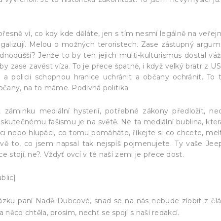
řesně ví, co kdy kde děláte, jen s tím nesmí legálně na veřejn
 legalizují. Melou o možných teroristech. Zase zástupný argum
dnodušší? Jenže to by ten jejich multi-kulturismus dostal vá
y zase zavést víza. To je přece špatně, i když velký bratr z US
 policii schopnou hranice uchránit a občany ochránit. To 
občany, na to máme. Podivná politika.
t záminku mediální hysterií, potřebné zákony předložit, ne
e skutečnému fašismu je na světě. Ne ta mediální bublina, kter
ci nebo hlupáci, co tomu pomáháte, říkejte si co chcete, mel
rávě to, co jsem napsal tak nejspíš pojmenujete. Ty vaše Jee
 stojí, ne?. Vždyť ovcí v té naší zemi je přece dost.
blic|
ázku paní Nadě Dubcové, snad se na nás nebude zlobit z čl
 něco chtěla, prosím, nechť se spojí s naší redakcí.