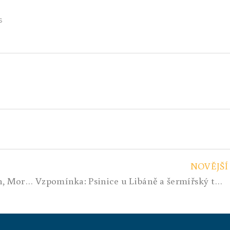
s
NOVĚJŠÍ
Lukař Bucek – další z osobností Čech, Moravy a Slezska. Vy tam nahoře, připravte si padáky
Vzpomínka: Psinice u Libáně a šermířský turnaj 2013, Jan Kocour Veselka se nevzdal !!!