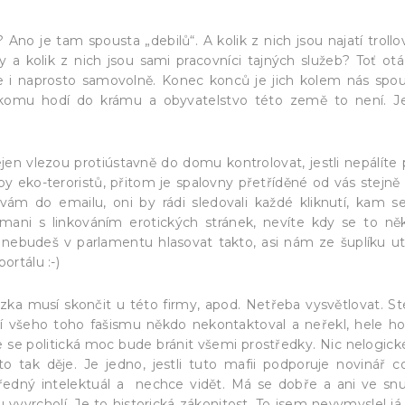
 Ano je tam spousta „debilů“. A kolik z nich jsou najatí trollo
ry a kolik z nich jsou sami pracovníci tajných služeb? Toť otá
e i naprosto samovolně. Konec konců je jich kolem nás spou
někomu hodí do krámu a obyvatelstvo této země to není. J
en vlezou protiústavně do domu kontrolovat, jestli nepálíte 
eko-teroristů, přitom je spalovny přetříděné od vás stejně p
vám do emailu, oni by rádi sledovali každé kliknutí, kam s
omani s linkováním erotických stránek, nevíte kdy se to n
li nebudeš v parlamentu hlasovat takto, asi nám ze šuplíku u
ortálu :-)
ázka musí skončit u této firmy, apod. Netřeba vysvětlovat. St
ění všeho toho fašismu někdo nekontaktoval a neřekl, hele h
že se politická moc bude bránit všemi prostředky. Nic nelogick
o tak děje. Je jedno, jestli tuto mafii podporuje novinář c
tředný intelektuál a nechce vidět. Má se dobře a ani ve sn
yvrcholí. Je to historická zákonitost. To jsem nevymyslel já.