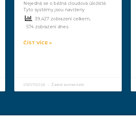
Nejedná se o běžná cloudová úložiště.
Tyto systémy jsou navrženy
39,427 zobrazení celkem,
574 zobrazení dnes
ČÍST VÍCE »
05/07/2026
Žádné komentáře