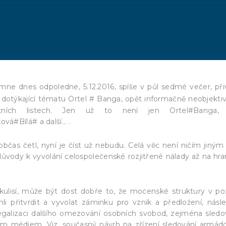
e dnes odpoledne, 5.12.2016, spíše v půl sedmé večer, při
e dotýkající tématu Ortel # Banga, opět informačně neobjektiv
ntních listech. Jen už to není jen Ortel#Banga, 
vá#Bílá# a další… .
bčas četl, nyní je číst už nebudu. Celá věc není ničím jiným
ůvody k vyvolání celospolečenské rozjitřené nálady až na hra
ulisí, může být dost dobře to, že mocenské struktury v po
li přitvrdit a vyvolat záminku pro vznik a předložení, násl
legalizaci dalšího omezování osobních svobod, zejména sledo
ným médiem. Viz. současný návrh na zřízení sledování armád