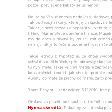
pozor, převlečené kabáty se už nenosí.
Ne, že by Vás už dneska nedokázali sledovat, p
Tak potřebují zákony, které jejich špiclování
Tak ať je sem nezvou a nepouštějí. Není to je
trhlinu. Máme přece otevřené hranice. Museli b
má do dnes a hlavně by museli mít armádu a
nemají. Tak je tu řešení, budeme hlídat naše 
Takže jednou z hypotéz je, že chtějí vyrobi
schválit a další krůček, spíše obrovský skok k
tu nyní mele. Takže všichni mediální zaprodan
konspiračních teoriích jak chcete, protože p
Audiny, co máte za prachy od mafie, za to přece
Jindra Tichý st. | šéfredaktor| 5.12.2016| free pu
Omluva za použití bez souhlasu trefného obr
H
yena skvrnitá
. Pokud by za autorská práva