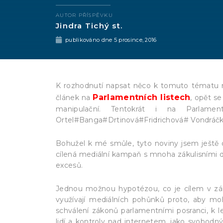
AUTOR PŘÍSPĚVKU
Jindra Tichý st.
publikováno dne
5 prosince, 2016
K rozhodnutí napsat něco k tomuto tématu mn
Parlamentních listech
článek na
, opět s
manipulační. Tentokrát i na Parlame
Ortel#Banga#Drtinová#Fridrichová# Vondráčko
Bohužel k mé smůle, tyto noviny jsem ještě o
cílená mediální kampaň s mnoha zákulisními d
excesů.
Jednou možnou hypotézou, co je cílem v zák
využívají mediálních pohůnků proto, aby moh
schválení zákonů parlamentními posranci, k 
lidí a kontroly nad internetem, jako svobod