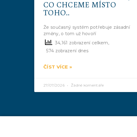
CO CHCEME MÍSTO
TOHO..
Že současný systém potřebuje zásadní
změny, o tom už hovoří
34,161 zobrazení celkem,
574 zobrazení dnes
ČÍST VÍCE »
27/07/2026
Žádné komentáře