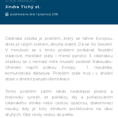
AUTOR PŘÍSPĚVKU
Jindra Tichý st.
publikováno dne
1 prosince, 2016
Cikánská otázka je problém, který se táhne Evropou,
dnes již celým světem, dlouhá staletí. Dá se říci tisíciletí.
V minulosti se s tímto problém potkávali feudální
vládcové, městské státy i menší panství. S cikánskou
otázkou se v nemalé míře muselo zaobírat Rakousko-
Uhersko napříč půlkou Evropy, 1. republika,
komunistická diktatura. Problém stále trvá i v dnešní
době v dnešní pseudo-demokracii.
Tento problém zatím nikdo nedokázal plošně a
historicky vyřešit, ať politikou síly a potlačováním
cikánského etnika nebo cestou opačnou, diskriminací
naruby, kdy je toto etnikum protěžováno na úkor
druhých. Obě cesty vedou do pekla.