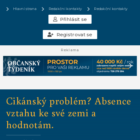
Hlavní strana
Redakční kontakty
Redakční kontakty
Přihlásit se
Registrovat se
Reklama
Cikánský problém? Absence
vztahu ke své zemi a
hodnotám.