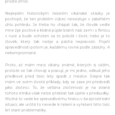
prostě zmizí.
Nejlepším historickým řešením cikánské otázky je
pochopit, že ten problém vůbec neexistuje v zaběhlém
úhlu pohledu. Je třeba ho chápat tak, že člověk vedle
mne žije poctivě a klidně půjde bránit naši zem i s flintou
v ruce a bude ochoten za to položit i život, nebo je to
člověk, který tak nežije a páchá nepravosti. Pojetí
spravedlnosti potom je, každému rovně podle zásluhy. A
nekompromisně.
Proto, ač mám mezi cikány známé, kterých si vážím,
protože se tak chovají a pracují, je mi jedno, odkud jeho
předkové před tisíci lety spadli z měsíce. Stejně tak
mám ve svém životě příklady, kdy se zase jiní předvedli
jako zločinci. To, že většina zločinnosti je na straně
tohoto etnika však nelze přebírat tak úplně s předsudky.
Možná to vede ke spravedlivému hněvu v bezprostřední
situaci, ale určitě to nevede k řešení a vyřešení této tisíc
let staré problematiky.