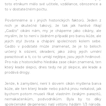
toto etnikum mělo své učitele, vzdělance, obrozence a
to v dostatečném počtu.
Povšimněme si i jiných historických faktorů. Jeden z
nich je skutečně takový, že tak jak hanlivě říkají
„Gadžo“ cikáni nám, my je chápeme jako cikány, ale
myslím, že to není v žádném případě pro barvu kůže, ale
jejich styl života a chápání společnosti kolem sebe.
Gadžo v podstatě může znamenat, že je to běloch
určený k ošizení, okradení, jako zdroj jejich umění
parazitovat a ti, co to umějí nejlépe, jsou jejich hrdinové.
Pro nás z historického hlediska zase cikán znamená, ten
který krade slepici, dnes tedy ne již slepice, ale krade a
prodává drogy.
Jenže, k zamyšlení, není li slovem cikán myšlena barva
kůže, ale ten který krade nebo páchá jinou nekalost, jak
bychom potom museli říkat vlastním českým parazitů,
nemakačenkům, podvodníkům. Byla by to díky
společenské degeneraci naší většiny hádám 1/3 národa.