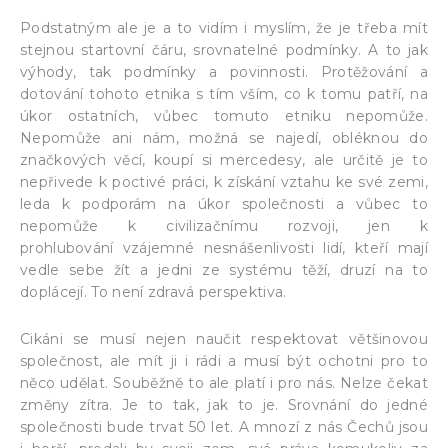
Podstatným ale je a to vidím i myslím, že je třeba mít
stejnou startovní čáru, srovnatelné podmínky. A to jak
výhody, tak podmínky a povinnosti. Protěžování a
dotování tohoto etnika s tím vším, co k tomu patří, na
úkor ostatních, vůbec tomuto etniku nepomůže.
Nepomůže ani nám, možná se najedí, obléknou do
značkových věcí, koupí si mercedesy, ale určitě je to
nepřivede k poctivé práci, k získání vztahu ke své zemi,
leda k podporám na úkor společnosti a vůbec to
nepomůže k civilizačnímu rozvoji, jen k
prohlubování vzájemné nesnášenlivosti lidí, kteří mají
vedle sebe žít a jedni ze systému těží, druzí na to
doplácejí. To není zdravá perspektiva.
Cikáni se musí nejen naučit respektovat většinovou
společnost, ale mít ji i rádi a musí být ochotni pro to
něco udělat. Souběžně to ale platí i pro nás. Nelze čekat
změny zítra. Je to tak, jak to je. Srovnání do jedné
společnosti bude trvat 50 let. A mnozí z nás Čechů jsou