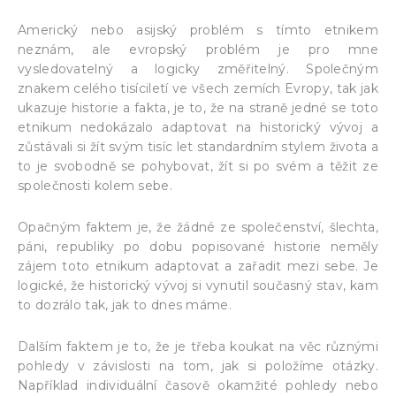
Americký nebo asijský problém s tímto etnikem
neznám, ale evropský problém je pro mne
vysledovatelný a logicky změřitelný. Společným
znakem celého tisíciletí ve všech zemích Evropy, tak jak
ukazuje historie a fakta, je to, že na straně jedné se toto
etnikum nedokázalo adaptovat na historický vývoj a
zůstávali si žít svým tisíc let standardním stylem života a
to je svobodně se pohybovat, žít si po svém a těžit ze
společnosti kolem sebe.
Opačným faktem je, že žádné ze společenství, šlechta,
páni, republiky po dobu popisované historie neměly
zájem toto etnikum adaptovat a zařadit mezi sebe. Je
logické, že historický vývoj si vynutil současný stav, kam
to dozrálo tak, jak to dnes máme.
Dalším faktem je to, že je třeba koukat na věc různými
pohledy v závislosti na tom, jak si položíme otázky.
Například individuální časově okamžité pohledy nebo