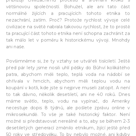
většinovou společností. Bohužel, ale ani tato část
normálně žijících a pracujících tohoto etnika to
nezachrání, zatím. Proč? Protože rychlost vývoje celé
civilizace na světě nabrala takovou rychlost, že to prostě
ta pracující část tohoto etnika není schopna zachránit za
tak málo let v poměru k historickému vývoji. Mnohdy
ani naše.
Povšimněme si, že ty vztahy se utvářeli tisíciletí. Ještě
před pár lety jsme nosili uhlí pěšky do Bůhví kolikátého
patra, abychom měli teplo, teplá voda na nádobí se
ohřívala v hrncích, abychom měli teplou vodu na
koupání v kotli, kde jste si nejprve museli zatopit. A není
to tak dávno, několik desetiletí, ani ne 40 roků. Dnes
máme světlo, teplo, vodu na vypínač, do Ameriky
necestuje dopis 8 týdnů, ale pošlete zprávu online v
mikrosekundě. To vše je také historický faktor. Není
možné si představovat nereálné a to, aby se během 2-3
desetiletých generací změnilo etnikum, žijící ještě před
50 roky ve středověku. To by nebylo možné, ani kdyby