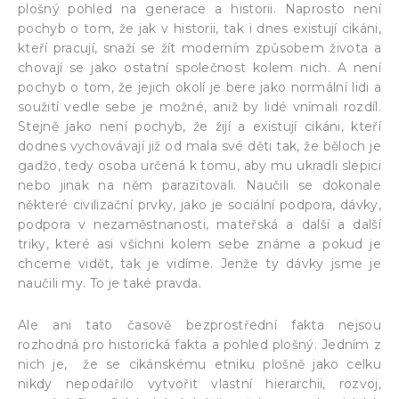
plošný pohled na generace a historii. Naprosto není
pochyb o tom, že jak v historii, tak i dnes existují cikáni,
kteří pracují, snaží se žít moderním způsobem života a
chovají se jako ostatní společnost kolem nich. A není
pochyb o tom, že jejich okolí je bere jako normální lidi a
soužití vedle sebe je možné, aniž by lidé vnímali rozdíl.
Stejně jako není pochyb, že žijí a existují cikáni, kteří
dodnes vychovávají již od mala své děti tak, že běloch je
gadžo, tedy osoba určená k tomu, aby mu ukradli slepici
nebo jinak na něm parazitovali. Naučili se dokonale
některé civilizační prvky, jako je sociální podpora, dávky,
podpora v nezaměstnanosti, mateřská a další a další
triky, které asi všichni kolem sebe známe a pokud je
chceme vidět, tak je vidíme. Jenže ty dávky jsme je
naučili my. To je také pravda.
Ale ani tato časově bezprostřední fakta nejsou
rozhodná pro historická fakta a pohled plošný. Jedním z
nich je, že se cikánskému etniku plošně jako celku
nikdy nepodařilo vytvořit vlastní hierarchii, rozvoj,