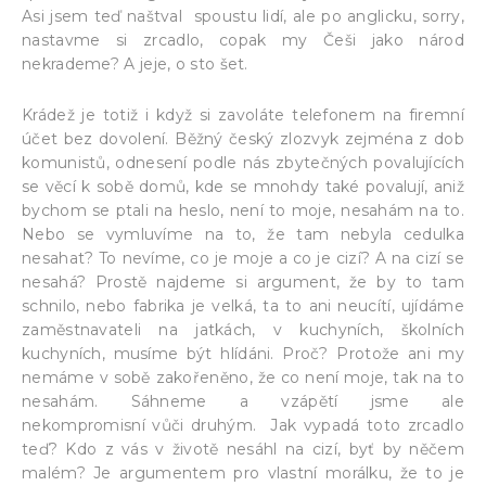
Asi jsem teď naštval spoustu lidí, ale po anglicku, sorry,
nastavme si zrcadlo, copak my Češi jako národ
nekrademe? A jeje, o sto šet.
Krádež je totiž i když si zavoláte telefonem na firemní
účet bez dovolení. Běžný český zlozvyk zejména z dob
komunistů, odnesení podle nás zbytečných povalujících
se věcí k sobě domů, kde se mnohdy také povalují, aniž
bychom se ptali na heslo, není to moje, nesahám na to.
Nebo se vymluvíme na to, že tam nebyla cedulka
nesahat? To nevíme, co je moje a co je cizí? A na cizí se
nesahá? Prostě najdeme si argument, že by to tam
schnilo, nebo fabrika je velká, ta to ani neucítí, ujídáme
zaměstnavateli na jatkách, v kuchyních, školních
kuchyních, musíme být hlídáni. Proč? Protože ani my
nemáme v sobě zakořeněno, že co není moje, tak na to
nesahám. Sáhneme a vzápětí jsme ale
nekompromisní vůči druhým. Jak vypadá toto zrcadlo
teď? Kdo z vás v životě nesáhl na cizí, byť by něčem
malém? Je argumentem pro vlastní morálku, že to je