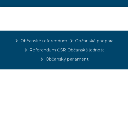
Občanské referendum
Občanská podpora
Referendum ČSR Občanská jednota
Občanský parlament