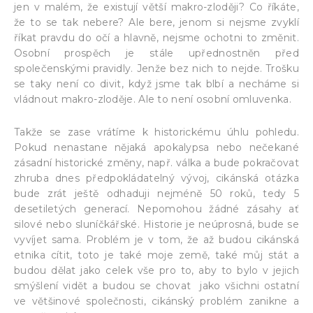
jen v malém, že existují větší makro-zloději? Co říkáte,
že to se tak nebere? Ale bere, jenom si nejsme zvyklí
říkat pravdu do očí a hlavně, nejsme ochotni to změnit.
Osobní prospěch je stále upřednostněn před
společenskými pravidly. Jenže bez nich to nejde. Trošku
se taky není co divit, když jsme tak blbí a necháme si
vládnout makro-zloděje. Ale to není osobní omluvenka.
Takže se zase vrátíme k historickému úhlu pohledu.
Pokud nenastane nějaká apokalypsa nebo nečekané
zásadní historické změny, např. válka a bude pokračovat
zhruba dnes předpokládatelný vývoj, cikánská otázka
bude zrát ještě odhaduji nejméně 50 roků, tedy 5
desetiletých generací. Nepomohou žádné zásahy ať
silové nebo sluníčkářské. Historie je neúprosná, bude se
vyvíjet sama. Problém je v tom, že až budou cikánská
etnika cítit, toto je také moje země, také můj stát a
budou dělat jako celek vše pro to, aby to bylo v jejich
smýšlení vidět a budou se chovat jako všichni ostatní
ve většinové společnosti, cikánský problém zanikne a