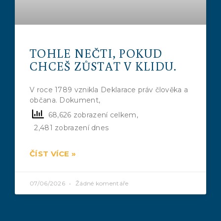
TOHLE NEČTI, POKUD
CHCEŠ ZŮSTAT V KLIDU.
V roce 1789 vznikla Deklarace práv člověka a
občana. Dokument,
68,626 zobrazení celkem,
2,481 zobrazení dnes
ČÍST VÍCE »
07/06/2026
Žádné komentáře