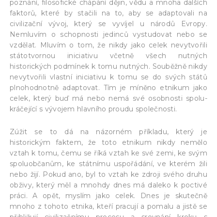
poznání, filosofické chápání dějin, vědu a mnoha dalších
faktorů, které by stačili na to, aby se adaptovali na
civilizační vývoj, který se vyvíjel u národů Evropy.
Nemluvím o schopnosti jedinců vystudovat nebo se
vzdělat. Mluvím o tom, že nikdy jako celek nevytvořili
státotvornou iniciativu včetně všech nutných
historických podmínek k tomu nutných. Souběžně nikdy
nevytvořili vlastní iniciativu k tomu se do svých států
plnohodnotně adaptovat. Tím je míněno etnikum jako
celek, který buď má nebo nemá své osobnosti spolu-
kráčející s vývojem hlavního proudu společnosti.
Zúžit se to dá na názorném příkladu, který je
historickým faktem, že toto etnikum nikdy nemělo
vztah k tomu, čemu se říká vztah ke své zemi, ke svým
spoluobčanům, ke státnímu uspořádání, ve kterém žili
nebo žijí. Pokud ano, byl to vztah ke zdroji svého druhu
obživy, který měl a mnohdy dnes má daleko k poctivé
práci. A opět, myslím jako celek. Dnes je skutečně
mnoho z tohoto etnika, kteří pracují a pomalu a jistě se
přibližují civilizačnímu procesu a srovnání kroku s