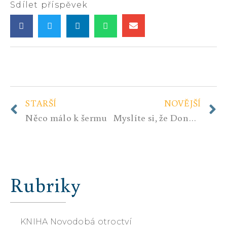
Sdílet příspěvek
STARŠÍ
NOVĚJŠÍ
Něco málo k šermu
Myslíte si, že Donald Trump je jistým prezidentem USA? Ani Náhodou!
Rubriky
KNIHA Novodobá otroctví