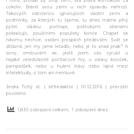
i horší, prodali by svoji zem, svá práva komukoliv za
cokoliv. Bránit svou zemi u nich opravdu nehrozí.
Takových odcizenců ignorujících vlastní zemi a
podmínky, za kterých tu žijeme, tu dnes máme plný
pytel, vládou počínaje, politickými stranami
pokračujíc, pouličními populisty konče. Chápat se
nikomu nechce, osobní prospěch především. Svět se
zbláznil, jen my jsme letadlo, nebo je to snad jinak? A
sorry, omlouvám se, jestli jsem vás vyrušil u
nějaké veledůležité počítačové hry, u oslavy kočiček,
pampelišek, nebo u hulení trávy nebo lajně mezi
intelektuály, o tom ani nemluvě.
Jindra Tichý st. | šéfredaktor | 01.12.2016 | převzetí
povoleno
1,830 zobrazení celkem, 1 zobrazení dnes