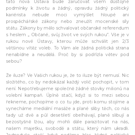
tato nová Ústava bude zaručovat všem důstojné
podmínky k životu a žádný, opravdu žádný politický
kariérista nebude moci vymýšlet hloupé ani
prospěchářské zákony nebo zneužít mocenské síly
státu. Zákony by mělo schvalovat občanské referendum
s heslem „ Občané, svůj život ve svých rukou“. Vše je v
rukou nové Ústavy, kterou může schválit jen 2/3
většinou vítěz voleb. To Vám ale žádná politická strana
nenabídne a neudělá. Proč by si podřízla větev pod
sebou?
Že iluze? Ve Vašich rukou je, že to iluze být nemusí. Nic
složitého, co by nedokázal každý volič pochopit, v tom
není. Nepotřebujeme společně žádné stovky milionů na
volební kampaň. Úplně stačí, když si to mezi sebou
řekneme, pochopíme o co tu jde, proti komu stojíme a
vynecháme mediální masáže a plané sliby těch, co nás
tady už dvě a půl desetiletí obelhávají, planě slibují a
bezostyšně lžou, aby mohli dále parazitovat na nás,
našem majetku, svobodě a státu, který nám ukradli.
Jednoduše stačí, když nedáme hlas žádné politické