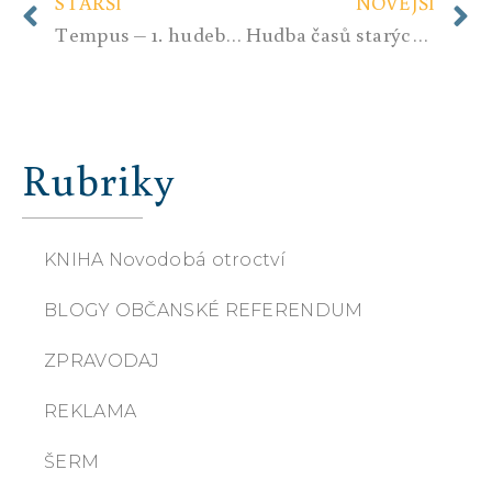
STARŠÍ
NOVĚJŠÍ
Tempus – 1. hudební videoklip
Hudba časů starých a písně chátry středověké
Rubriky
KNIHA Novodobá otroctví
BLOGY OBČANSKÉ REFERENDUM
ZPRAVODAJ
REKLAMA
ŠERM