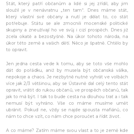
Stát, který patří občanům a lidé si jej zřídil, aby jim
sloužil je v nenávratnu „ten tam“. Dnes máme stát,
který vlastní své občany a nutí je dělat to, co stát
potřebuje. Státu se ale zmocnili mocenské politické
skupiny a zneužívají ho ve svůj i cizí prospěch. Dnes již
zcela okatě a bezostyšně. Na úkor tohoto národa, na
úkor této země a vašich dětí. Něco je špatně. Chtělo by
to opravit.
Jen jedna cesta vede k tomu, aby se toto vše mohlo
dát do pořádku, aniž by musela být občanská válka,
nepokoje a chaos. Je nezbytně nutné vyhrát ve volbách
více jak 2/3 většinou, aby se Ústavně dal celý tento stát
opravit, vrátit do rukou občanů, ve prospěch občanů, tak
jak to má být. I tak to bude cesta na dlouhou trať a i tak
nemusí být vyhráno. Vše co máme musíme umět
ubránit. Pokud ne, vždy se najde spousta mafiánů, co
nám to chce vzít, co nám chce poroučet a řídit život.
A co máme? Zatím máme svou vlast a to je země kde