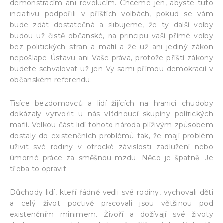
demonstracím ani revolucím. Chceme jen, abyste tuto
inciativu podpořili v příštích volbách, pokud se vám
bude zdát dostatečná a slibujeme, že ty další volby
budou už čistě občanské, na principu vaší přímé volby
bez politických stran a mafií a že už ani jediný zákon
nepošlape Ústavu ani Vaše práva, protože příští zákony
budete schvalovat už jen Vy sami přímou demokracií v
občanském referendu.
Tisíce bezdomovců a lidí žijících na hranici chudoby
dokázaly vytvořit u nás vládnoucí skupiny politických
mafií. Velkou část lidí tohoto národa plíživým způsobem
dostaly do existenčních problémů tak, že mají problém
uživit své rodiny v otrocké závislosti zadlužení nebo
úmorné práce za směšnou mzdu. Něco je špatně. Je
třeba to opravit.
Důchody lidí, kteří řádně vedli své rodiny, vychovali děti
a celý život poctivě pracovali jsou většinou pod
existenčním minimem. Živoří a dožívají své životy