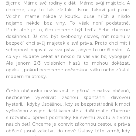
žijeme. Máme své rodiny a děti. Máme svůj majetek. A
chceme, aby to tak zůstalo. Jsme takoví jací jsme.
Všichni máme někde v koutku duše hřích a nikdo
nejsme někde bez viny. To však není podstatné.
Podstatné je to, čím chceme být teď a čeho chceme
dosáhnout. Já chci být svobodný člověk, mít rodinu v
bezpečí, chci svůj majetek a svá práva. Proto chci mít i
schopnost bojovat za svá práva, abych to uměl bránit. A
co vy? Budete čekat až někdo za vás váš boj vybojuje?
Ale jenom 2/3 volebních hlasů to mohou dokázat,
opakuji, pokud nechceme občanskou válku nebo zůstat
moderními otroky.
Česká občanská nezávislost je přímá iniciativa občanů,
nechceme vyvolávat žádnou spontánní davovou
hysterii, i kdyby úspěšnou, kdy se bezprostředně k moci
vyškrábou zas jen další karieristé a další mafie. Chceme
s rozvahou opravit podmínky ke svému životu a životu
našich dětí. Chceme je opravit zákonnou cestou a práva
občanů jasně zakotvit do nové Ústavy této země, kdy