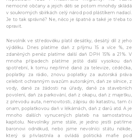
nemocné občany a jejich děti se potom mnohdy skládá
v soukromých sbírkách celý národ pod pláštíkem nadací.
Je to tak správně? Ne, něco je špatně a také je třeba to
opravit.
Nevolník ve středověku platil desátky, desátý díl z jeho
výdělku. Dnes platíme daň z příjmu 15 a více %, ze
zdaněných peněz platíme další daň DPH 15% a 21%. V
mnoha případech platíme ještě další vysokou daň
spotřební, k tomu nepřímé daně za televize, cédéčka,
poplatky za rádio, znovu poplatky za autorská práva
celebrit ochranným svazům autorským, daň ze silnice, z
vody, daně za žádosti na úřady, daně za stavebních
povolení, daň za parkování, daň z okapu, daň z majetku,
z převodu auta, nemovitosti, zápisu do katastru, tam či
onam, poplatkovou daň v lékárnách, daň z darů atd. A je
mnoho dalších vynucených plateb na samostatnou
kapitolu. Nevolníky jsme stále, je jedno jestli patříme
baronovi odněkud, nebo jsme nevolníci státu někde,
který si přivlastnila a ovládá politická mafie pod