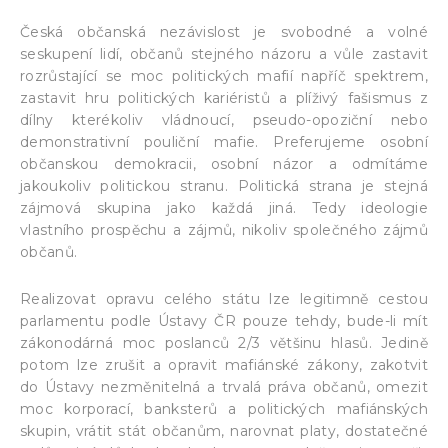
Česká občanská nezávislost je svobodné a volné
seskupení lidí, občanů stejného názoru a vůle zastavit
rozrůstající se moc politických mafií napříč spektrem,
zastavit hru politických kariéristů a plíživý fašismus z
dílny kterékoliv vládnoucí, pseudo-opoziční nebo
demonstrativní pouliční mafie. Preferujeme osobní
občanskou demokracii, osobní názor a odmítáme
jakoukoliv politickou stranu. Politická strana je stejná
zájmová skupina jako každá jiná. Tedy ideologie
vlastního prospěchu a zájmů, nikoliv společného zájmů
občanů.
Realizovat opravu celého státu lze legitimně cestou
parlamentu podle Ústavy ČR pouze tehdy, bude-li mít
zákonodárná moc poslanců 2/3 většinu hlasů. Jedině
potom lze zrušit a opravit mafiánské zákony, zakotvit
do Ústavy nezměnitelná a trvalá práva občanů, omezit
moc korporací, banksterů a politických mafiánských
skupin, vrátit stát občanům, narovnat platy, dostatečné