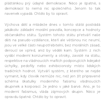
pláštěnkou prý údajné demokracie. Něco je špatně, s
demokracií to nemá nic společného. Jenom to tak
navenek vypadá. Chtělo by to opravit.
Výchova dětí a mládeže dnes v tomto státě postrádá
jakákoliv základní morální pravidla, koncepce a hodnoty
občanského státu. Systém tohoto státu přetváří naše
děti na pseudo-vzdělance, kteří ale většinou nic neumí,
jsou ve velké části neupotřebitelní, bez morálních zásad,
deroucí se vpřed, aniž by věděli kam. Systém z nich
vyrábí moderní konzumenty a otroky, zavislé na státu,
respektive na vládnoucích mafiích podporujících kdejaké
úchylky, pedofily nebo exhibicionisty místo lidských
tradičních hodnot. Vytváří systém, z kterého se nejde
vymanit, kdy člověk nemůže nic, než jen žít připravené
schéma škatulky moderního fašismu vládnoucích
skupinek a korporací. Je jedno v jaké barvě. Ano, je to
moderní fašismus, vláda zájmových skupin. Něco je
opravdu špatně. Chtělo by to opravit.