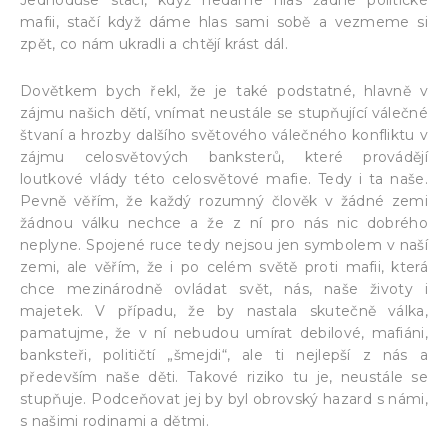
mafii, stačí když dáme hlas sami sobě a vezmeme si
zpět, co nám ukradli a chtějí krást dál.
Dovětkem bych řekl, že je také podstatné, hlavně v
zájmu našich dětí, vnímat neustále se stupňující válečné
štvaní a hrozby dalšího světového válečného konfliktu v
zájmu celosvětových banksterů, které provádějí
loutkové vlády této celosvětové mafie. Tedy i ta naše.
Pevně věřím, že každý rozumný člověk v žádné zemi
žádnou válku nechce a že z ní pro nás nic dobrého
neplyne. Spojené ruce tedy nejsou jen symbolem v naší
zemi, ale věřím, že i po celém světě proti mafii, která
chce mezinárodně ovládat svět, nás, naše životy i
majetek. V případu, že by nastala skutečně válka,
pamatujme, že v ní nebudou umírat debilové, mafiáni,
banksteři, političtí „šmejdi“, ale ti nejlepší z nás a
především naše děti. Takové riziko tu je, neustále se
stupňuje. Podceňovat jej by byl obrovský hazard s námi,
s našimi rodinami a dětmi.