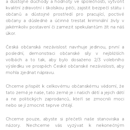
a důstojné důchody a hodnoty ve společnosti, vytvořit
kvalitní zdravotní i školskou péči, zajistit bezpečí státu i
občanů a důstojné prostředí pro pracující, poctivé
občany a důsledně a účinně trestat kriminální živly v
jakémkoliv postavení či zamezit spekulantům žít na náš
úkor.
Česká občanská nezávislost navrhuje jedinou, první a
poslední, demonstraci občanské síly v nejbližších
volbách a to tak, aby bylo dosaženo 2/3 volebního
výsledku ve prospěch České občanské nezávislosti, aby
mohla zjednat nápravu.
Chceme přispět k celkovému občanskému vědomí, že
tato země je naše, tato země je i našich dětí a jejich dětí
a ne politických zaprodanců, kteří se zmocnili moci
nebo se jí zmocnit teprve chtějí.
Chceme pouze, abyste si přečetli naše stanoviska a
názory. Nechceme vás vyzývat k nekonečným