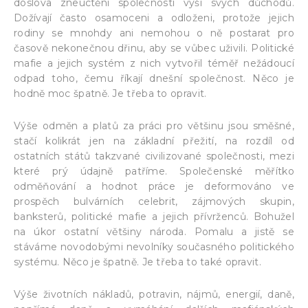
doslova zneuctěni společností výší svých důchodů.
Dožívají často osamoceni a odloženi, protože jejich
rodiny se mnohdy ani nemohou o ně postarat pro
časově nekonečnou dřinu, aby se vůbec uživili. Politické
mafie a jejich systém z nich vytvořil téměř nežádoucí
odpad toho, čemu říkají dnešní společnost. Něco je
hodně moc špatně. Je třeba to opravit.
Výše odměn a platů za práci pro většinu jsou směšné,
stačí kolikrát jen na základní přežití, na rozdíl od
ostatních států takzvané civilizované společnosti, mezi
které prý údajně patříme. Společenské měřítko
odměňování a hodnot práce je deformováno ve
prospěch bulvárních celebrit, zájmových skupin,
banksterů, politické mafie a jejich přívrženců. Bohužel
na úkor ostatní většiny národa. Pomalu a jistě se
stáváme novodobými nevolníky současného politického
systému. Něco je špatně. Je třeba to také opravit.
Výše životních nákladů, potravin, nájmů, energií, daně,