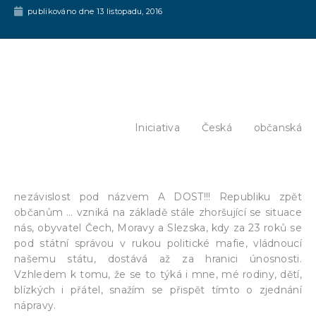
publikováno dne
13 listopadu, 2016
Iniciativa Česká občanská
nezávislost pod názvem A DOST!!! Republiku zpět
občanům … vzniká na základě stále zhoršující se situace
nás, obyvatel Čech, Moravy a Slezska, kdy za 23 roků se
pod státní správou v rukou politické mafie, vládnoucí
našemu státu, dostává až za hranici únosnosti.
Vzhledem k tomu, že se to týká i mne, mé rodiny, dětí,
blízkých i přátel, snažím se přispět tímto o zjednání
nápravy.