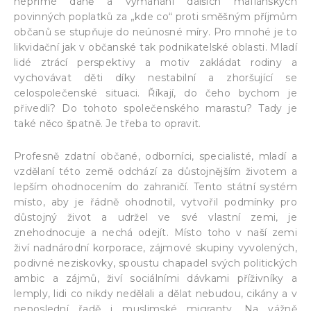
nepřímé daně a vymáhání dalších mafiánských
povinných poplatků za „kde co“ proti směšným příjmům
občanů se stupňuje do neúnosné míry. Pro mnohé je to
likvidační jak v občanské tak podnikatelské oblasti. Mladí
lidé ztrácí perspektivy a motiv zakládat rodiny a
vychovávat děti díky nestabilní a zhoršující se
celospolečenské situaci. Říkají, do čeho bychom je
přivedli? Do tohoto společenského marastu? Tady je
také něco špatně. Je třeba to opravit.
Profesně zdatní občané, odborníci, specialisté, mladí a
vzdělaní této země odchází za důstojnějším životem a
lepším ohodnocením do zahraničí. Tento státní systém
místo, aby je řádně ohodnotil, vytvořil podmínky pro
důstojný život a udržel ve své vlastní zemi, je
znehodnocuje a nechá odejít. Místo toho v naší zemi
živí nadnárodní korporace, zájmové skupiny vyvolených,
podivné neziskovky, spoustu chapadel svých politických
ambic a zájmů, živí sociálními dávkami příživníky a
lemply, lidi co nikdy nedělali a dělat nebudou, cikány a v
neposlední řadě i muslimské migranty. Na vážně