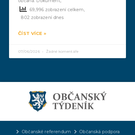
občana. Dokument,
69,996 zobrazení celkem,
802 zobrazení dnes
ČÍST VÍCE »
07/06/2026
Žádné komentáře
Občanské referendum
Občanská podpora