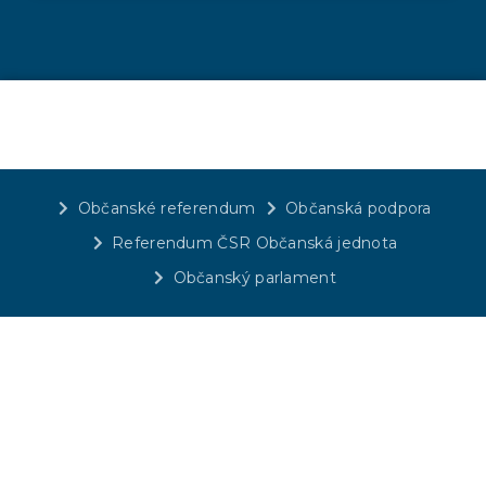
Občanské referendum
Občanská podpora
Referendum ČSR Občanská jednota
Občanský parlament