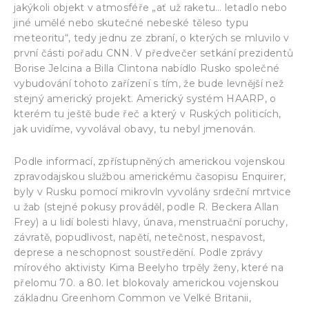
jakýkoli objekt v atmosféře „ať už raketu… letadlo nebo
jiné umělé nebo skutečné nebeské těleso typu
meteoritu“, tedy jednu ze zbraní, o kterých se mluvilo v
první části pořadu CNN. V předvečer setkání prezidentů
Borise Jelcina a Billa Clintona nabídlo Rusko společné
vybudování tohoto zařízení s tím, že bude levnější než
stejný americký projekt. Americký systém HAARP, o
kterém tu ještě bude řeč a který v Ruských politicích,
jak uvidíme, vyvolával obavy, tu nebyl jmenován.
Podle informací, zpřístupněných americkou vojenskou
zpravodajskou službou americkému časopisu Enquirer,
byly v Rusku pomocí mikrovln vyvolány srdeční mrtvice
u žab (stejné pokusy prováděl, podle R. Beckera Allan
Frey) a u lidí bolesti hlavy, únava, menstruační poruchy,
závratě, popudlivost, napětí, netečnost, nespavost,
deprese a neschopnost soustředění. Podle zprávy
mírového aktivisty Kima Beelyho trpěly ženy, které na
přelomu 70. a 80. let blokovaly americkou vojenskou
základnu Greenhom Common ve Velké Britanii,