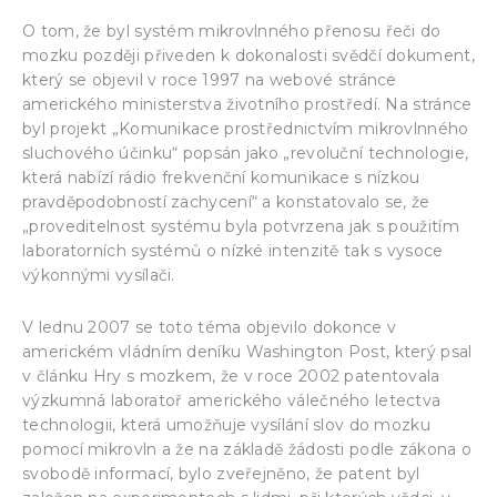
O tom, že byl systém mikrovlnného přenosu řeči do
mozku později přiveden k dokonalosti svědčí dokument,
který se objevil v roce 1997 na webové stránce
amerického ministerstva životního prostředí. Na stránce
byl projekt „Komunikace prostřednictvím mikrovlnného
sluchového účinku“ popsán jako „revoluční technologie,
která nabízí rádio frekvenční komunikace s nízkou
pravděpodobností zachycení“ a konstatovalo se, že
„proveditelnost systému byla potvrzena jak s použitím
laboratorních systémů o nízké intenzitě tak s vysoce
výkonnými vysílači.
V lednu 2007 se toto téma objevilo dokonce v
americkém vládním deníku Washington Post, který psal
v článku Hry s mozkem, že v roce 2002 patentovala
výzkumná laboratoř amerického válečného letectva
technologii, která umožňuje vysílání slov do mozku
pomocí mikrovln a že na základě žádosti podle zákona o
svobodě informací, bylo zveřejněno, že patent byl