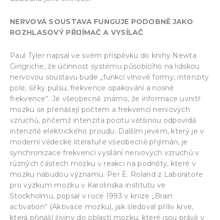
NERVOVÁ SOUSTAVA FUNGUJE PODOBNĚ JAKO
ROZHLASOVÝ PŘIJÍMAČ A VYSÍLAČ
Paul Tyler napsal ve svém příspěvku do knihy Newta
Gingriche, že účinnost systému působícího na lidskou
nervovou soustavu bude „funkcí vlnové formy, intenzity
pole, šířky pulsu, frekvence opakování a nosné
frekvence“. Je všeobecně známo, že informace uvnitř
mozku se přenášejí počtem a frekvencí nervových
vzruchů, přičemž intenzita pocitu většinou odpovídá
intenzitě elektrického proudu. Dalším jevem, který je v
moderní vědecké literatuře všeobecně přijímán, je
synchronizace frekvencí vysílání nervových vzruchů v
různých částech mozku v reakci na podněty, které v
mozku nabudou významu. Per E. Roland z Laboratoře
pro výzkum mozku v Karolinska institutu ve
Stockholmu, popsal v roce 1993 v knize „Brain
activation“ (Aktivace mozku), jak sledoval příliv krve,
která přináší živiny do oblastí mozku, které jsou právě v