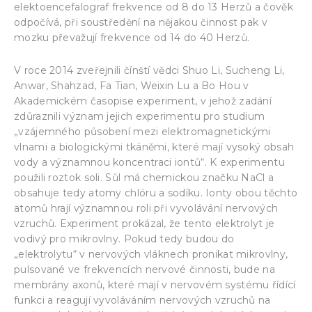
elektoencefalograf frekvence od 8 do 13 Herzů a čověk
odpočívá, při soustředění na nějakou činnost pak v
mozku převažují frekvence od 14 do 40 Herzů.
V roce 2014 zveřejnili čínští vědci Shuo Li, Sucheng Li,
Anwar, Shahzad, Fa Tian, Weixin Lu a Bo Hou v
Akademickém časopise experiment, v jehož zadání
zdůraznili význam jejich experimentu pro studium
„vzájemného působení mezi elektromagnetickými
vlnami a biologickými tkáněmi, které mají vysoký obsah
vody a významnou koncentraci iontů“. K experimentu
použili roztok soli. Sůl má chemickou značku NaCl a
obsahuje tedy atomy chlóru a sodíku. Ionty obou těchto
atomů hrají významnou roli při vyvolávání nervových
vzruchů. Experiment prokázal, že tento elektrolyt je
vodivý pro mikrovlny. Pokud tedy budou do
„elektrolytu“ v nervových vláknech pronikat mikrovlny,
pulsované ve frekvencích nervové činnosti, bude na
membrány axonů, které mají v nervovém systému řídící
funkci a reagují vyvoláváním nervových vzruchů na