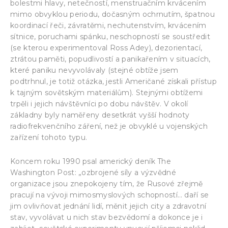
bolestmi hlavy, netečností, menstruačním krvácením
mimo obvyklou periodu, dočasným ochrnutím, špatnou
koordinací řeči, závratěmi, nechutenstvím, krvácením
sítnice, poruchami spánku, neschopností se soustředit
(se kterou experimentoval Ross Adey), dezorientací,
ztrátou paměti, popudlivostí a panikařením v situacích,
které paniku nevyvolávaly (stejné obtíže jsem
podtrhnul, je totiž otázka, jestli Američané získali přístup
k tajným sovětským materiálům). Stejnými obtížemi
trpěli i jejich návštěvníci po dobu návštěv. V okolí
základny byly naměřeny desetkrát vyšší hodnoty
radiofrekvenčního záření, než je obvyklé u vojenských
zařízení tohoto typu.
Koncem roku 1990 psal americký deník The
Washington Post: „ozbrojené síly a výzvědné
organizace jsou znepokojeny tím, že Rusové zřejmě
pracují na vývoji mimosmyslových schopností… daří se
jim ovlivňovat jednání lidí, měnit jejich city a zdravotní
stav, vyvolávat u nich stav bezvědomí a dokonce je i