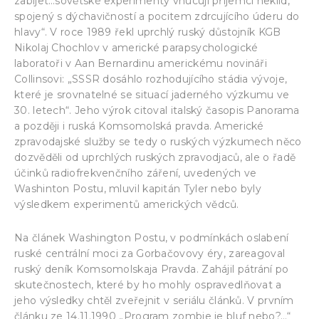
zabíjet…sovětské experimenty vnucují příjemci neklid,
spojený s dýchavičností a pocitem zdrcujícího úderu do
hlavy“. V roce 1989 řekl uprchlý ruský důstojník KGB
Nikolaj Chochlov v americké parapsychologické
laboratoři v Aan Bernardinu americkému novináři
Collinsovi: „SSSR dosáhlo rozhodujícího stádia vývoje,
které je srovnatelné se situací jaderného výzkumu ve
30. letech“. Jeho výrok citoval italský časopis Panorama
a později i ruská Komsomolská pravda. Americké
zpravodajské služby se tedy o ruských výzkumech něco
dozvěděli od uprchlých ruských zpravodjaců, ale o řadě
účinků radiofrekvenčního záření, uvedených ve
Washinton Postu, mluvil kapitán Tyler nebo byly
výsledkem experimentů amerických vědců.
Na článek Washington Postu, v podmínkách oslabení
ruské centrální moci za Gorbačovovy éry, zareagoval
ruský deník Komsomolskaja Pravda. Zahájil pátrání po
skutečnostech, které by ho mohly ospravedlňovat a
jeho výsledky chtěl zveřejnit v seriálu článků. V prvním
článku ze 14.11.1990 „Program zombie je bluf nebo?…“