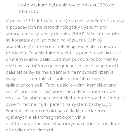
tento výzkum byl naplánován od roku1986 do
roku 2010.
V polovině 90. let vyšel druhý svazek „Závěrečné zprávy
o požadavcích na biotechnologický výzkum pro
aeronautické systémy do roku 2000“. V tomto svazku
se konstatovalo, že práce na výzkumu účinků
radifrekvenčního záření pokračují podle plánu nebo v
předstihu. O posledním projektu z prvního svazku se v
druhém svazku psalo: Zatímco původní pozornost by
měla být zaměřena na degradaci lidských schopností…
další práce by se měla zaměřit na možnosti řízení a
vyslýchání mentálních funkcí s použitím zvenčí
aplikovaných polí“. Tady už šlo o velmi komplikovaný
záměr přenášení myšlenek mezi dvěma nebo i více
mozky. Na stránkách amerického patentového úřadu je
ovšem možné najít i patent na systém zachycující
činnost lidského mozku na základě interference
vysílaných elektromagnetických vln s
elektromagnetickými vlnami vycházejícími z mozku v
důsledku jeho činnosti.