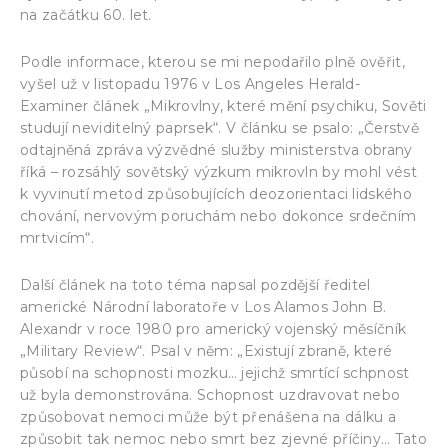
na začátku 60. let.
Podle informace, kterou se mi nepodařilo plně ověřit,
vyšel už v listopadu 1976 v Los Angeles Herald-
Examiner článek „Mikrovlny, které mění psychiku, Sověti
studují neviditelný paprsek“. V článku se psalo: „Čerstvě
odtajněná zpráva výzvědné služby ministerstva obrany
říká – rozsáhlý sovětský výzkum mikrovln by mohl vést
k vyvinutí metod způsobujících deozorientaci lidského
chování, nervovým poruchám nebo dokonce srdečním
mrtvicím“.
Další článek na toto téma napsal pozdější ředitel
americké Národní laboratoře v Los Alamos John B.
Alexandr v roce 1980 pro americký vojenský měsíčník
„Military Review“. Psal v něm: „Existují zbraně, které
působí na schopnosti mozku… jejichž smrtící schpnost
už byla demonstrována. Schopnost uzdravovat nebo
způsobovat nemoci může být přenášena na dálku a
způsobit tak nemoc nebo smrt bez zjevné příčiny… Tato