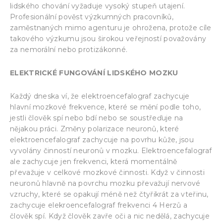
lidského chování vyžaduje vysoký stupeň utajení.
Profesionální pověst výzkumných pracovníků,
zaměstnaných mimo agenturu je ohrožena, protože cíle
takového výzkumu jsou širokou veřejností považovány
za nemorální nebo protizákonné.
ELEKTRICKÉ FUNGOVÁNÍ LIDSKÉHO MOZKU
Každý dneska ví, že elektroencefalograf zachycuje
hlavní mozkové frekvence, které se mění podle toho,
jestli člověk spí nebo bdí nebo se soustřeďuje na
nějakou práci. Změny polarizace neuronů, které
elektroencefalograf zachycuje na povrhu kůže, jsou
vyvolány činností neuronů v mozku. Elektroencefalograf
ale zachycuje jen frekvenci, která momentálně
převažuje v celkové mozkové činnosti. Když v činnosti
neuronů hlavně na povrchu mozku převažují nervové
vzruchy, které se opakují méně než čtyřikrát za vteřinu,
zachycuje elekroencefalograf frekvenci 4 Herzů a
člověk spí. Když člověk zavře oči a nic nedělá, zachycuje