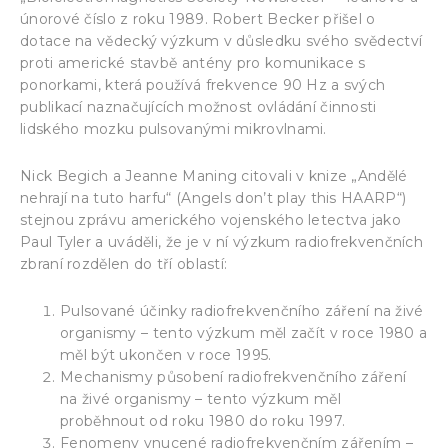
únorové číslo z roku 1989. Robert Becker přišel o
dotace na vědecký výzkum v důsledku svého svědectví
proti americké stavbě antény pro komunikace s
ponorkami, která používá frekvence 90 Hz a svých
publikací naznačujících možnost ovládání činnosti
lidského mozku pulsovanými mikrovlnami.
Nick Begich a Jeanne Maning citovali v knize „Andělé
nehrají na tuto harfu“ (Angels don’t play this HAARP“)
stejnou zprávu amerického vojenského letectva jako
Paul Tyler a uváděli, že je v ní výzkum radiofrekvenčních
zbraní rozdělen do tří oblastí:
Pulsované účinky radiofrekvenčního záření na živé
organismy – tento výzkum měl začít v roce 1980 a
měl být ukončen v roce 1995.
Mechanismy působení radiofrekvenčního záření
na živé organismy – tento výzkum měl
proběhnout od roku 1980 do roku 1997.
Fenomeny vnucené radiofrekvenčním zářením –