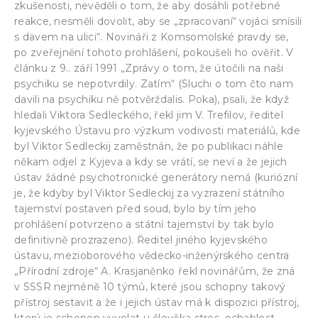
zkušenosti, nevěděli o tom, že aby dosáhli potřebné
reakce, nesměli dovolit, aby se „zpracovaní“ vojáci smísili
s davem na ulici“. Novináři z Komsomolské pravdy se,
po zveřejnění tohoto prohlášení, pokoušeli ho ověřit. V
článku z 9.. září 1991 „Zprávy o tom, že útočili na naši
psychiku se nepotvrdily. Zatím“ (Sluchi o tom čto nam
davili na psychiku ně potvěrždalis. Poka), psali, že když
hledali Viktora Sedleckého, řekl jim V. Trefilov, ředitel
kyjevského Ústavu pro výzkum vodivosti materiálů, kde
byl Viktor Sedleckij zaměstnán, že po publikaci náhle
někam odjel z Kyjeva a kdy se vrátí, se neví a že jejich
ústav žádné psychotronické generátory nemá (kuriózní
je, že kdyby byl Viktor Sedleckij za vyzrazení státního
tajemství postaven před soud, bylo by tím jeho
prohlášení potvrzeno a státní tajemství by tak bylo
definitivně prozrazeno). Ředitel jiného kyjevského
ústavu, mezioborového vědecko-inženýrského centra
„Přírodní zdroje“ A. Krasjaněnko řekl novinářům, že zná
v SSSR nejméně 10 týmů, které jsou schopny takový
přístroj sestavit a že i jejich ústav má k dispozici přístroj,
který je schopen vyvolat u člověka stres, ochablost,