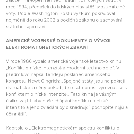
založen na experimentech s lidmi, při kterých vědci, v
roce 1994, přenášeli do lidských hlav stěží srozumitelné
věty. Podle Washington Postu výzkum pokračoval
nejméně do roku 2002 a podléhá zákonu o zachování
státního tajemství .
AMERICKÉ VOJENSKÉ DOKUMENTY O VÝVOJI
ELEKTROMATGNETICKÝCH ZBRANÍ
V roce 1986 vydalo americké vojenské letectvo knihu
„Konflikt o nízké intenzitě a moderní technologie“. V
předmluvě napsal tehdejší poslanec amerického
kongresu Newt Gingrich: „Spojené státy jsou na pokraji
dramatické změny pokud jde o schopnost vyrovnat se s
konfliktem o nízké intenzitě… Tato kniha je vážným
úsilím zajitit, aby naše chápání konfliktu o nízké
intenzitě a jeho zvládání bylo snadnější, pochopitelnější a
účinnější“.
Kapitolu o „Elektromagnetickém spektru konfliktu o