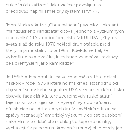
nukleárních zařízení. Jak uvidíme později tuto
předpověď naplnil americký systém HAARP.
John Marks v knize „CIA a ovládání psychiky – hledání
mandžuského kandidáta“ citoval jednoho z výzkumných
pracovníků CIA z období projektu MKULTRA: „Zbytek
světa si až do roku 1976 nekladl druh otázek, před
kterými jsme stáli v roce 1965… Kdekdo se bál, že
vytvoříme supervojáka, kteý bude vykonávat rozkazy
bez přemýšlení jako kamikadze“.
Je těžké odhadnout, která velmoc měla v této oblasti
náskok v roce 1976 a která ho má dnes. Rozhodně od
objevení se ruského signálu v USA se v americkém tisku
objevila řada článků, teré zveřejňovaly ruské státní
tajemství, vztahující se na vývoj či výrobu zařízení,
působicích na lidskou psychiku. V sovětském tisku se
zprávy naznačující americký výzkum v oblasti působení
mikrovln (v té době ale mohlo jít o tepelné účinky,
vycházející z principu mikrovlnné trouby) objevovaly jen