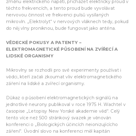
změnu elektrického napětí, přicházet elektrický proud v
těchto frekvencích, a tento proud bude vyvolávat
nervovou činnost ve frekvenci pulsů vysílaných
mikrovln. „Elektrolyt“ v nervových vláknech tedy, pokud
do něj vlny proniknou, bude fungovat jako anténa.
VĚDECKÉ POKUSY A PATENTY –
ELEKTROMAGNETICKÉ PŮSOBENÍ NA ZVÍŘECÍ A
LIDSKÉ ORGANISMY
Mikrovlny se rozhodli pro své experimenty používat i
vědci, kteří začali zkoumat vliv elektromagnetického
záření na lidské a zvířecí organismy.
Důkaz o působení elektromagnetických signálů na
jednotlivé neurony publikoval v roce 1975 H. Wachtel v
časopise „Letopisy New Yorské akademie věd“. Celý
tento více než 500 stránkový svazek je věnován
konferenci o „Biologických účincích neionizujícícho
záření“. Úvodní slovo na konferenci měl kapitán