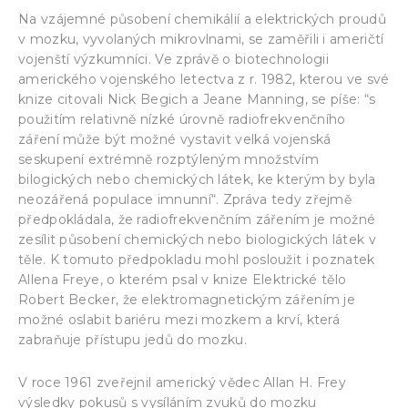
Na vzájemné působení chemikálií a elektrických proudů
v mozku, vyvolaných mikrovlnami, se zaměřili i američtí
vojenští výzkumníci. Ve zprávě o biotechnologii
amerického vojenského letectva z r. 1982, kterou ve své
knize citovali Nick Begich a Jeane Manning, se píše: “s
použitím relativně nízké úrovně radiofrekvenčního
záření může být možné vystavit velká vojenská
seskupení extrémně rozptýleným množstvím
bilogických nebo chemických látek, ke kterým by byla
neozářená populace imnunní“. Zpráva tedy zřejmě
předpokládala, že radiofrekvenčním zářením je možné
zesílit působení chemických nebo biologických látek v
těle. K tomuto předpokladu mohl posloužit i poznatek
Allena Freye, o kterém psal v knize Elektrické tělo
Robert Becker, že elektromagnetickým zářením je
možné oslabit bariéru mezi mozkem a krví, která
zabraňuje přístupu jedů do mozku.
V roce 1961 zveřejnil americký vědec Allan H. Frey
výsledky pokusů s vysíláním zvuků do mozku