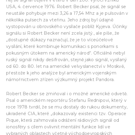
USA, 4. července 1976. Robert Becker psal, že signál se
neustále pohybuje mezi 3,26 a 17,54 Mhz a je pulsován v
několika pulsech za vteřinu. Jeho zdroj byl údajně
vystopován u obrovského vysílače poblíž Kyjeva. Účinky
signálu si Robert Becker není zcela jistý., ale píše, že
„dostupné důkazy naznačují, že je to víceúčelové
vysílání, které kombinuje komunikaci s ponorkami s
pokusným útokem na americký národ“. Oficiálně nebyl
ruský signál nikdy dešifrován, stejně jako signál, vysílaný
od 60. do 80. let na americké velvyslanectví v Moskvě,
přestože k jeho analýze byl americkým vojenským
námořnictvem zřízen výzkumný projekt Pandora.
Robert Becker se zmiňoval i o možné americké odvetě.
Psal o americkém reportéru Stefanu Rednipovi, který v
roce 1978 tvrdil, že se mu dostaly do rukou dokumenty,
ukradené CIA, které „dokazovaly existenci tzv. Operace
Pique, která zahrnovala odrážení rádiových signál od
ionosféry s cílem ovlivnit mentální funkce lidí ve
vybraných oblastech včetně východoevropských