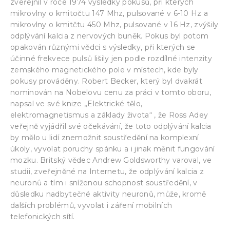
zveřejnil v roce 1974 výsledky pokusů, při kterých
mikrovlny o kmitočtu 147 Mhz, pulsované v 6-10 Hz a
mikrovlny o kmitčtu 450 Mhz, pulsované v 16 Hz, zvýšily
odplývání kalcia z nervových buněk. Pokus byl potom
opakován různými vědci s výsledky, při kterých se
účinné frekvece pulsů lišily jen podle rozdílné intenzity
zemského magnetického pole v místech, kde byly
pokusy prováděny. Robert Becker, který byl dvakrát
nominován na Nobelovu cenu za práci v tomto oboru,
napsal ve své knize „Elektrické tělo,
elektromagnetismus a základy života“ , že Ross Adey
veřejně vyjádřil své očekávání, že toto odplývání kalcia
by mělo u lidí znemožnit soustředění na komplexní
úkoly, vyvolat poruchy spánku a i jinak měnit fungování
mozku. Britský vědec Andrew Goldsworthy varoval, ve
studii, zveřejněné na Internetu, že odplývání kalcia z
neuronů a tím i sníženou schopnost soustředění, v
důsledku nadbytečné aktivity neuronů, může, kromě
dalších problémů, vyvolat i záření mobilních
telefonických sítí.