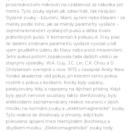
prostřednictvím mikrovln na vzdálenost až několika set
metrů. Tyto zvuky slyšeli jak zdraví lidé, tak neslyšící.
Slyšené zvuky – bzučení, tikání, syčení nebo klepání – se
měnily podle toho, jak se měnily parametry vysílače –
zejména kmitočet vysílaných pulsů a délka trvání
jednotlivých pulsů. V komentáři k pokusu A. Frey psal,
že dalšími změnami parametrů vysílače vyvolal u lidí
vjem prudkého úderu do hlavy nebo pocit mravenčení.
Jeho pokus potom zopakovala řada dalších vědců se
stejnými výsledky. W.A. Guy, J.C. Lin, C.K. Chou a D.
Christensen zveřejnili v roce 1975 v časopise Anály New
Yorské akademie věd pokus, při kterém tento pokus
rozšířili o pokus s kočkami. Kočky byly uspány,
paralyzovány léky a napojeny na dýchací přístroj. Když
byly jejich nervové soustavy takto sterilizovány, byly
elektrodami zaznamenávány reakce neuronů v jejich
mozku na normální zvuky a „elektromagnetické“ zvuky.
Tyto reakce se shodovaly a zmizely, když bylo
přerušeno spojení mezi hlemýžděm (kochleou) a
zbytkem mozku. „Elektromagnetické“ zvuky tedy