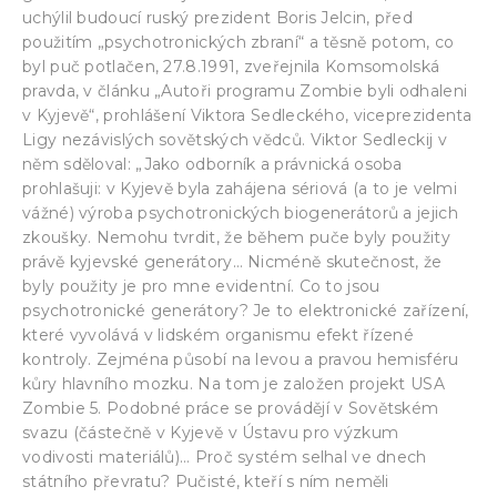
uchýlil budoucí ruský prezident Boris Jelcin, před
použitím „psychotronických zbraní“ a těsně potom, co
byl puč potlačen, 27.8.1991, zveřejnila Komsomolská
pravda, v článku „Autoři programu Zombie byli odhaleni
v Kyjevě“, prohlášení Viktora Sedleckého, viceprezidenta
Ligy nezávislých sovětských vědců. Viktor Sedleckij v
něm sděloval: „Jako odborník a právnická osoba
prohlašuji: v Kyjevě byla zahájena sériová (a to je velmi
vážné) výroba psychotronických biogenerátorů a jejich
zkoušky. Nemohu tvrdit, že během puče byly použity
právě kyjevské generátory… Nicméně skutečnost, že
byly použity je pro mne evidentní. Co to jsou
psychotronické generátory? Je to elektronické zařízení,
které vyvolává v lidském organismu efekt řízené
kontroly. Zejména působí na levou a pravou hemisféru
kůry hlavního mozku. Na tom je založen projekt USA
Zombie 5. Podobné práce se provádějí v Sovětském
svazu (částečně v Kyjevě v Ústavu pro výzkum
vodivosti materiálů)… Proč systém selhal ve dnech
státního převratu? Pučisté, kteří s ním neměli