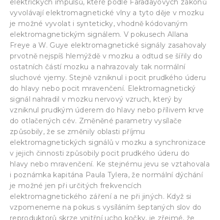
elektrických impulsů, které podle Faradayových zákonů
vyvolávají elektromagnetické vlny a tyto děje v mozku
je možné vyvolat i synteticky, vhodně kódovaným
elektromagnetickým signálem. V pokusech Allana
Freye a W. Guye elektromagnetické signály zasahovaly
prvotně nejspíš hlemýždě v mozku a odtud se šířily do
ostatních částí mozku a nahrazovaly tak normální
sluchové vjemy. Stejně vzniknul i pocit prudkého úderu
do hlavy nebo pocit mravenčení. Elektromagnetický
signál nahradil v mozku nervový vzruch, který by
vzniknul prudkým úderem do hlavy nebo přílivem krve
do otlačených cév. Změněné parametry vysílače
způsobily, že se změnily oblasti příjmu
elektromagnetických signálů v mozku a synchronizace
v jejich činnosti způsobily pocit prudkého úderu do
hlavy nebo mravenčení. Ke stejnému jevu se vztahovala
i poznámka kapitána Paula Tylera, že normální dýchání
je možné jen při určitých frekvencích
elektromagnetického záření a ne při jiných. Když si
vzpomeneme na pokus s vysíláním šeptaných slov do
reproduktorů skrze vnitřní ucho kočky, je zřejmé, že