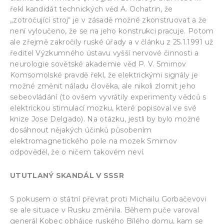
řekl kandidát technických věd A. Ochatrin, že
„zotročující stroj“ je v zásadě možné zkonstruovat a že
není vyloučeno, že se na jeho konstrukci pracuje. Potom
ale zřejmě zakročily ruské úřady a v článku z 25.1.1991 už
ředitel Výzkumného ústavu vyšší nervové činnosti a
neurologie sovětské akademie věd P. V. Smirnov
Komsomolské pravdě řekl, že elektrickými signály je
možné změnit náladu člověka, ale nikoli zlomit jeho
sebeovládání (to ovšem vyvrátily experimenty vědců s
elektrickou stimulací mozku, které popisoval ve své
knize Jose Delgado). Na otázku, jestli by bylo možné
dosáhnout nějakých účinků působením
elektromagnetického pole na mozek Smirnov
odpověděl, že o ničem takovém neví.
UTUTLANÝ SKANDÁL V SSSR
S pokusem o státní převrat proti Michailu Gorbačevovi
se ale situace v Rusku změnila. Během puče varoval
generál Kobec obhájce ruského Bílého domu, kam se