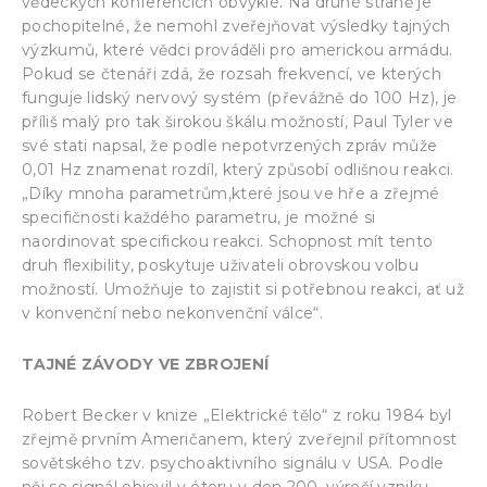
vědeckých konferencích obvyklé. Na druhé straně je
pochopitelné, že nemohl zveřejňovat výsledky tajných
výzkumů, které vědci prováděli pro americkou armádu.
Pokud se čtenáři zdá, že rozsah frekvencí, ve kterých
funguje lidský nervový systém (převážně do 100 Hz), je
příliš malý pro tak širokou škálu možností, Paul Tyler ve
své stati napsal, že podle nepotvrzených zpráv může
0,01 Hz znamenat rozdíl, který způsobí odlišnou reakci.
„Díky mnoha parametrům,které jsou ve hře a zřejmé
specifičnosti každého parametru, je možné si
naordinovat specifickou reakci. Schopnost mít tento
druh flexibility, poskytuje uživateli obrovskou volbu
možností. Umožňuje to zajistit si potřebnou reakci, ať už
v konvenční nebo nekonvenční válce“.
TAJNÉ ZÁVODY VE ZBROJENÍ
Robert Becker v knize „Elektrické tělo“ z roku 1984 byl
zřejmě prvním Američanem, který zveřejnil přítomnost
sovětského tzv. psychoaktivního signálu v USA. Podle
něj se signál objevil v éteru v den 200. výročí vzniku