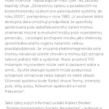
nízké intenzitě“ napsal kapitán Paul Tyler. Na začátku
kapitoly cituje „Závěrečnou zprávu o požadavcích na
biotechnolotický výzkum pro aeronautické systémy do
roku 2000“, zveřejněnou v roce 1982: „V současné době
dostupná data umožňují předpoklad, že specificky
generovaná pole radiofrekvenčního záření mohou
znamenat mocné a revoluční hrozby proti vojenskému
personálu… vzrůstající pochopení mozku jako elektricky
zprostředkovaného orgánu nazančilo velkou
pravděpodobnost, že vnucená elektromagnetická pole
mohou narušovat účelné chování a mohou být schopná
takové jednání řídit a vyslýchat. Navíc průchod 100
miliampér myocardem může vest k zastavení srdce a
smrti… Rychle skanující systém může poskytnout
schopnost omračovat nebo zabíjet ve velké oblasti.
Účinnost systému bude funkcí vlnové formy, intenzity
pole, šířky pulsu, frekvence opakování a nosné
frekvence“.
Jako zdroj svých informací uváděl Robert Becker
„Biolelectromagnetics Society Newsletter“ – lednové a