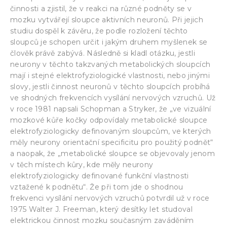
činnosti a zjistil, že v reakci na různé podněty se v
mozku vytvářejí sloupce aktivních neuronů. Při jejich
studiu dospěl k závěru, že podle rozložení těchto
sloupců je schopen určit i jakým druhem myšlenek se
člověk právě zabývá. Následně si kladl otázku, jestli
neurony v těchto takzvaných metabolických sloupcích
mají i stejné elektrofyziologické vlastnosti, nebo jinými
slovy, jestli činnost neuronů v těchto sloupcích probíhá
ve shodných frekvencích vysílání nervových vzruchů. Už
v roce 1981 napsali Schopman a Stryker, že „ve vizuální
mozkové kůře kočky odpovídaly metabolické sloupce
elektrofyziologicky definovaným sloupcům, ve kterých
měly neurony orientační specificitu pro použitý podnět“
a naopak, že „metabolické sloupce se objevovaly jenom
v těch místech kůry, kde měly neurony
elektrofyziologicky definované funkční vlastnosti
vztažené k podnětu“. Že při tom jde o shodnou
frekvenci vysílání nervových vzruchů potvrdil už v roce
1975 Walter J. Freeman, který desítky let studoval
elektrickou činnost mozku současným zaváděním