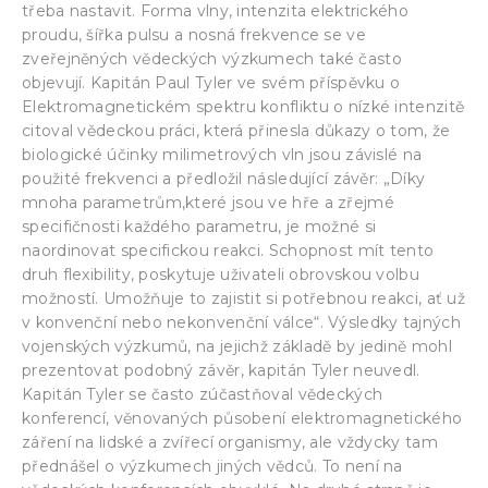
třeba nastavit. Forma vlny, intenzita elektrického
proudu, šířka pulsu a nosná frekvence se ve
zveřejněných vědeckých výzkumech také často
objevují. Kapitán Paul Tyler ve svém příspěvku o
Elektromagnetickém spektru konfliktu o nízké intenzitě
citoval vědeckou práci, která přinesla důkazy o tom, že
biologické účinky milimetrových vln jsou závislé na
použité frekvenci a předložil následující závěr: „Díky
mnoha parametrům,které jsou ve hře a zřejmé
specifičnosti každého parametru, je možné si
naordinovat specifickou reakci. Schopnost mít tento
druh flexibility, poskytuje uživateli obrovskou volbu
možností. Umožňuje to zajistit si potřebnou reakci, ať už
v konvenční nebo nekonvenční válce“. Výsledky tajných
vojenských výzkumů, na jejichž základě by jedině mohl
prezentovat podobný závěr, kapitán Tyler neuvedl.
Kapitán Tyler se často zúčastňoval vědeckých
konferencí, věnovaných působení elektromagnetického
záření na lidské a zvířecí organismy, ale vždycky tam
přednášel o výzkumech jiných vědců. To není na