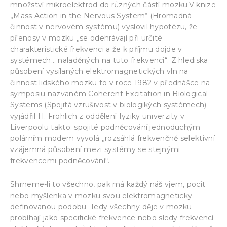
množství mikroelektrod do různých částí mozku.V knize
„Mass Action in the Nervous System“ (Hromadná
činnost v nervovém systému) vyslovil hypotézu, že
přenosy v mozku „se odehrávají při určité
charakteristické frekvenci a že k příjmu dojde v
systémech… naladěných na tuto frekvenci“. Z hlediska
působení vysílaných elektromagnetických vln na
činnost lidského mozku to v roce 1982 v přednášce na
symposiu nazvaném Coherent Excitation in Biological
Systems (Spojitá vzrušivost v biologikých systémech)
vyjádřil H. Frohlich z oddělení fyziky univerzity v
Liverpoolu takto: spojité podněcování jednoduchým
polárním modem vyvolá „rozsáhlá frekvenčně selektivní
vzájemná působení mezi systémy se stejnými
frekvencemi podněcování“.
Shrneme-li to všechno, pak má každý náš vjem, pocit
nebo myšlenka v mozku svou elektromagneticky
definovanou podobu. Tedy všechny děje v mozku
probíhají jako specifické frekvence nebo sledy frekvencí