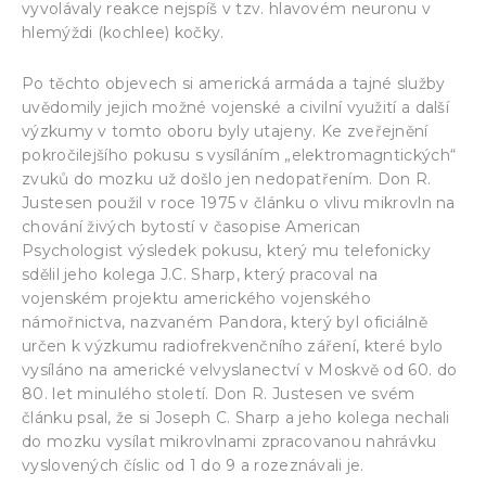
vyvolávaly reakce nejspíš v tzv. hlavovém neuronu v
hlemýždi (kochlee) kočky.
Po těchto objevech si americká armáda a tajné služby
uvědomily jejich možné vojenské a civilní využití a další
výzkumy v tomto oboru byly utajeny. Ke zveřejnění
pokročilejšího pokusu s vysíláním „elektromagntických“
zvuků do mozku už došlo jen nedopatřením. Don R.
Justesen použil v roce 1975 v článku o vlivu mikrovln na
chování živých bytostí v časopise American
Psychologist výsledek pokusu, který mu telefonicky
sdělil jeho kolega J.C. Sharp, který pracoval na
vojenském projektu amerického vojenského
námořnictva, nazvaném Pandora, který byl oficiálně
určen k výzkumu radiofrekvenčního záření, které bylo
vysíláno na americké velvyslanectví v Moskvě od 60. do
80. let minulého století. Don R. Justesen ve svém
článku psal, že si Joseph C. Sharp a jeho kolega nechali
do mozku vysílat mikrovlnami zpracovanou nahrávku
vyslovených číslic od 1 do 9 a rozeznávali je.