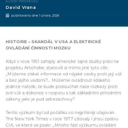
AUTOR PŘÍSPĚVKU
David Vrana
publikováno dne
1 února, 2026
HISTORIE – SKANDÁL V USA A ELEKTRICKÉ
OVLÁDÁNÍ ČINNOSTI MOZKU
Když v roce 1951 zahájily americké tajné služby práci na
projektu Artichoke, stanovili si mimo jiné tyto cíle:
„Můžeme získat informace od nějaké osoby proti její vůli
a bez jejího vědomí?… Můžeme ovládnout lidského
jedince natolik, že bude poslouchat naše rozkazy proti
své vůli a dokonce v rozporu s tak základními přírodními
zákony jako je pud sebezáchovy?
Tento výzkum byl od počátku co nejpřísněji utajován.
The New York Times v roce 1977 citovaly i jinou zprávu
CIA, ve které se psalo: „Mnoho fází výzkumu ovládání