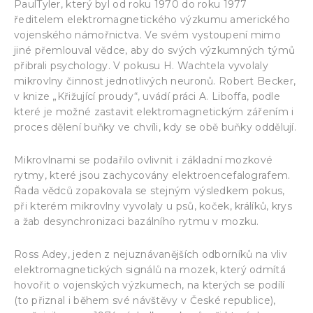
PaulTyler, který byl od roku 1970 do roku 1977
ředitelem elektromagnetického výzkumu amerického
vojenského námořnictva. Ve svém vystoupení mimo
jiné přemlouval vědce, aby do svých výzkumných týmů
přibrali psychology. V pokusu H. Wachtela vyvolaly
mikrovlny činnost jednotlivých neuronů. Robert Becker,
v knize „Křižující proudy“, uvádí práci A. Liboffa, podle
které je možné zastavit elektromagnetickým zářením i
proces dělení buňky ve chvíli, kdy se obě buňky oddělují.
Mikrovlnami se podařilo ovlivnit i základní mozkové
rytmy, které jsou zachycovány elektroencefalografem.
Řada vědců zopakovala se stejným výsledkem pokus,
při kterém mikrovlny vyvolaly u psů, koček, králíků, krys
a žab desynchronizaci bazálního rytmu v mozku.
Ross Adey, jeden z nejuznávanějších odborníků na vliv
elektromagnetických signálů na mozek, který odmítá
hovořit o vojenských výzkumech, na kterých se podílí
(to přiznal i během své návštěvy v České republice),