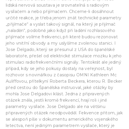
lidská nervová soustava je srovnatelná s radiovým
vysílačem a nebo přijímačem. Chceme-li dosáhnout
určité reakce, je třeba jenom znát technické parametry
„přijímače“ a vyslat takový signál, na který je přijímač
„naladěn“, podobně jako když při ladění rozhlasového
přijímače volíme frekvenci, při které budou rezonovat
jeho vnitřní obvody a my uslyšíme zvolenou stanici. I
Jose Delgado, který se přesunul z USA do španělské
laboratoře, přešel od elektrické stimulace mozku k jeho
stimulaci radiofrekvenčními signály. Tentokrát ale jediný
případ, kdy se jeho pokusy dostaly na veřejnost, byl
rozhovor s novinářkou z časopisu OMNI Kathleen Mc
Auliffovou, přítelkyní Roberta Beckera, kterou R. Becker
před cestou do Španělska instruoval, jaké otázky by
mohla Jose Delgadovi klást. Jedna z připravených
otázek zněla, jestli kromě frekvencí, hrají roli i jiné
parametry vysílače. Jose Delgado ale na většinu
připravených otázek neodpověděl. Fekvence přitom, jak
se alespoň píše v dokumentu amerického vojenského
letectva, není jediným parametrem vysílače, který je