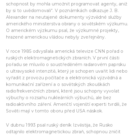
schopnost by mohla umožnit programovat agenty, aniž
by si to uvědomovali“. V poznámkách odkazuje J. B.
Alexander na neutajené dokumenty výzvědné služby
amerického ministerstva obrany o sovětském výzkumu.
O americkém výzkumu psal, že výzkumné projekty,
hrazené americkou vládou nebyly zveřejněny.
V roce 1985 odvysílala americká televize CNN pořad o
ruských elektromagnetických zbraních. V první části
pořadu se mluvilo o soustředěném radarovém paprsku
o ultravysoké intenzitě, který je schopen uvařit lidi nebo
vyřadit z provozu počítače a elektronická výzvědná a
komunikační zařízení a o sovětských zkouškách
radiofrekvenčních zbraní, které jsou schopny vyvolat
výbuchy o rozsahu nukleárních výbuchů, ale bez
radioaktivního záření. Američtí vojenští experti tvrdili, že
Sověti mají v tomto oboru před USA náskok.
V dubnu 1993 psal ruský deník Izvěstija, že Rusko
odtajnilo elektromagnetickou zbraň, schopnou zničit