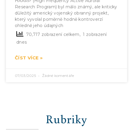
HAARP (High Frequency Active Auroral
Research Program) byl málo známý, ale kriticky
důležitý americký vojenský obranný projekt,
který vyvolal poměrně hodně kontroverzí
ohledně jeho údajných
70,717 zobrazení celkem, 1 zobrazení
dnes
ČÍST VÍCE »
07/03/2025
Žádné komentáře
Rubriky