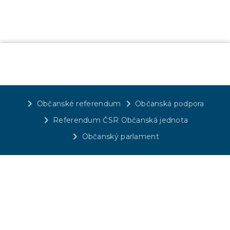
Občanské referendum
Občanská podpora
Referendum ČSR Občanská jednota
Občanský parlament