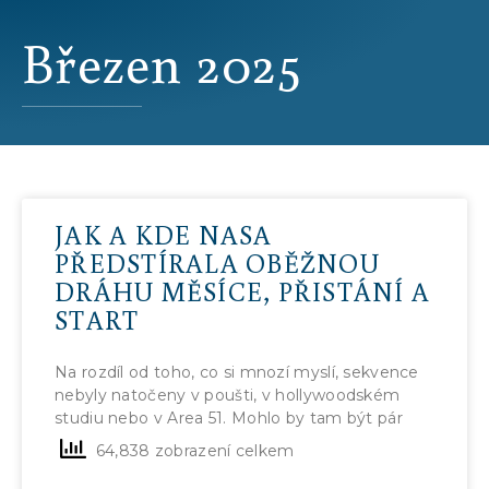
Březen 2025
JAK A KDE NASA
PŘEDSTÍRALA OBĚŽNOU
DRÁHU MĚSÍCE, PŘISTÁNÍ A
START
Na rozdíl od toho, co si mnozí myslí, sekvence
nebyly natočeny v poušti, v hollywoodském
studiu nebo v Area 51. Mohlo by tam být pár
64,838 zobrazení celkem